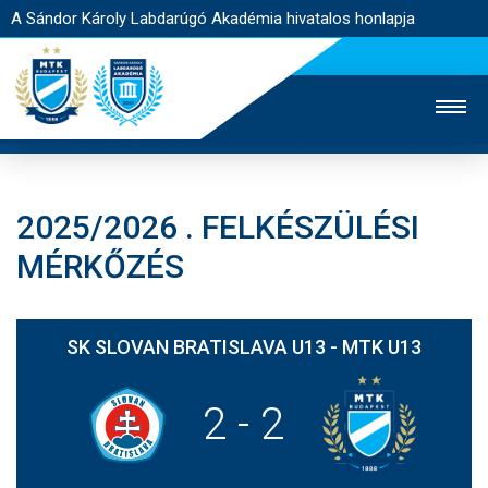
A Sándor Károly Labdarúgó Akadémia hivatalos honlapja
2025/2026 . FELKÉSZÜLÉSI
MTK TV
FELNŐTT CSAPAT
NŐI SZAKÁG
MÉRKŐZÉS
JEGYÉRTÉKESÍTÉS
WEBSHOP
STADION
EGYESÜLET
KAPCSOLAT
SK SLOVAN BRATISLAVA U13 - MTK U13
NYITÓLAP
2
-
2
HÍREK
AKADÉMIA