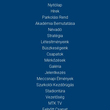
Nyitólap
Hírek
Parkolási Rend
Akadémia Bemutatása
Névadó
Stratégia
Létesítményeink
Büszkeségeink
Csapatok
Mérkőzések
Galéria
Jelentkezés
Meccsnapi Élmények
Szurkolói Kezdőrúgás
Stadiontúra
Vezetőség
MTK TV
Felnőtt Csapat