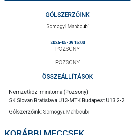
CSAPATOK
GÓLSZERZŐINK
MÉRKŐZÉSEK
Somogyi, Mahboubi
GALÉRIA
2026-05-09 15:00
JELENTKEZÉS
POZSONY
SZURKOLÓI ÉLMÉNYEK
POZSONY
VEZETŐSÉG
ÖSSZEÁLLÍTÁSOK
Nemzetközi minitorna (Pozsony)
SK Slovan Bratislava U13-MTK Budapest U13 2-2
Gólszerzőink:
Somogyi, Mahboubi
KORÁBBI MECCSEK