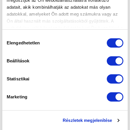
megosztjuk az Ön weboldalhasználatra vonatkozó
adatait, akik kombinálhatják az adatokat más olyan
adatokkal, amelyeket Ön adott meg számukra vagy az
Ön által használt más szolgáltatásokból gyűjtöttek. A
weboldalon való böngészés folytatásával Ön hozzájárul a
sütik használatához.
Hozzájárulás
Elengedhetetlen
kiválasztása
Beállítások
Statisztikai
SZPONZOROK
Marketing
Részletek megjelenítése