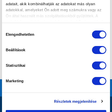
adatait, akik kombinálhatják az adatokat más olyan
adatokkal, amelyeket Ön adott meg számukra vagy az
Ön által használt más szolgáltatásokból gyűjtöttek. A
weboldalon való böngészés folytatásával Ön hozzájárul a
sütik használatához.
Hozzájárulás
Elengedhetetlen
kiválasztása
Beállítások
Statisztikai
Marketing
Részletek megjelenítése
DOKUMENTUMOK