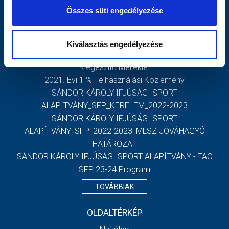
SÁNDOR KÁROLY IFJÚSÁGI SPORT
Összes süti engedélyezése
ALAPÍTVÁNY_SFP_KERELEM_2021-2022
SÁNDOR KÁROLY IFJÚSÁGI SPORT ALAPÍTVÁNY SFP
2021-2022 MLSZ JÓVÁHAGYÓ HATÁROZAT
Kiválasztás engedélyezése
2020. Évi Beszámoló És Közhasznúsági Melléklet,
Kiegészítő Melléklet
2021. Évi 1 % Felhasználási Közlemény
SÁNDOR KÁROLY IFJÚSÁGI SPORT
ALAPÍTVÁNY_SFP_KERELEM_2022-2023
SÁNDOR KÁROLY IFJÚSÁGI SPORT
ALAPÍTVÁNY_SFP_2022-2023_MLSZ JÓVÁHAGYÓ
HATÁROZAT
SÁNDOR KÁROLY IFJÚSÁGI SPORT ALAPÍTVÁNY - TAO
SFP 23-24 Program
TOVÁBBIAK
OLDALTÉRKÉP