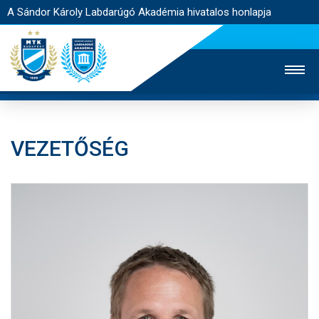
A Sándor Károly Labdarúgó Akadémia hivatalos honlapja
VEZETŐSÉG
MTK TV
FELNŐTT CSAPAT
NŐI SZAKÁG
JEGYÉRTÉKESÍTÉS
WEBSHOP
STADION
EGYESÜLET
KAPCSOLAT
NYITÓLAP
HÍREK
AKADÉMIA