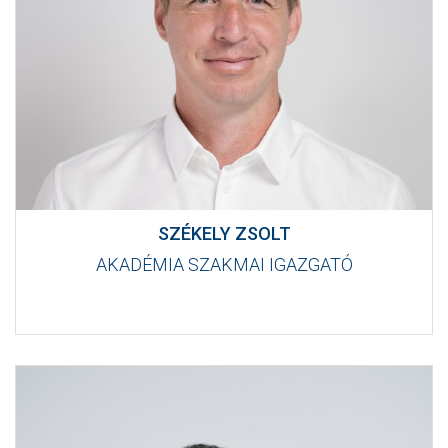
CSAPATOK
MÉRKŐZÉSEK
GALÉRIA
JELENTKEZÉS
SZURKOLÓI ÉLMÉNYEK
VEZETŐSÉG
SZÉKELY ZSOLT
AKADÉMIA SZAKMAI IGAZGATÓ