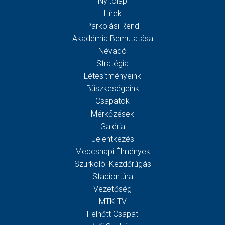
Nyitólap
Hírek
Parkolási Rend
Akadémia Bemutatása
Névadó
Stratégia
Létesítményeink
Büszkeségeink
Csapatok
Mérkőzések
Galéria
Jelentkezés
Meccsnapi Élmények
Szurkolói Kezdőrúgás
Stadiontúra
Vezetőség
MTK TV
Felnőtt Csapat