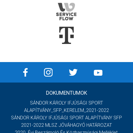
DOKUMENTUMOK
SÁNDOR KÁROLY IFJÚSÁGI SPORT
ALAPÍTVÁNY_SFP_KERELEM_2021-2022
SÁNDOR KÁROLY IFJÚSÁGI SPORT ALAPÍTVÁNY SFP
2021-2022 MLSZ JÓVÁHAGYÓ HATÁROZAT
2020. Évi Beszámoló És Közhasznúsági Melléklet,