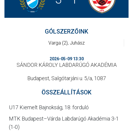
CSAPATOK
MÉRKŐZÉSEK
GÓLSZERZŐINK
GALÉRIA
Varga (2), Juhász
JELENTKEZÉS
SZURKOLÓI ÉLMÉNYEK
2026-05-09 13:30
SÁNDOR KÁROLY LABDARÚGÓ AKADÉMIA
VEZETŐSÉG
Budapest, Salgótarjáni u. 5/a, 1087
ÖSSZEÁLLÍTÁSOK
U17 Kiemelt Bajnokság, 18. forduló
MTK Budapest–Várda Labdarúgó Akadémia 3-1
(1-0)