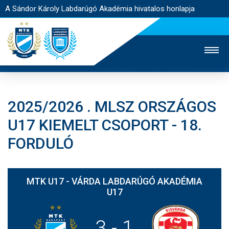
A Sándor Károly Labdarúgó Akadémia hivatalos honlapja
2025/2026 . MLSZ ORSZÁGOS
MTK TV
FELNŐTT CSAPAT
NŐI SZAKÁG
U17 KIEMELT CSOPORT - 18.
JEGYÉRTÉKESÍTÉS
WEBSHOP
STADION
FORDULÓ
EGYESÜLET
KAPCSOLAT
MTK U17 - VÁRDA LABDARÚGÓ AKADÉMIA
NYITÓLAP
U17
HÍREK
3
-
1
AKADÉMIA