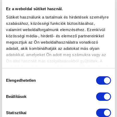
Ez a weboldal sütiket használ.
Sütiket használunk a tartalmak és hirdetések személyre
szabásához, közösségi funkciók biztosításához,
valamint weboldalforgalmunk elemzéséhez. Ezenkívül
közösségi média-, hirdető- és elemező partnereinkkel
megosztjuk az Ön weboldalhasználatra vonatkozó
adatait, akik kombinálhatják az adatokat más olyan
adatokkal, amelyeket Ön adott meg számukra vagy az
Ön által használt más szolgáltatásokból gyűjtöttek. A
weboldalon való böngészés folytatásával Ön hozzájárul a
sütik használatához.
Hozzájárulás
Elengedhetetlen
kiválasztása
Beállítások
Statisztikai