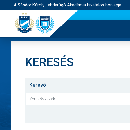
A Sándor Károly Labdarúgó Akadémia hivatalos honlapja
KERESÉS
Kereső