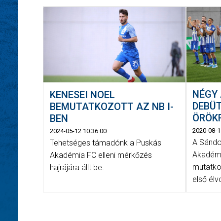
NÉGY
KENESEI NOEL
DEBÜ
BEMUTATKOZOTT AZ NB I-
ÖRÖK
BEN
2020-08-1
2024-05-12 10:36:00
A Sándo
Tehetséges támadónk a Puskás
Akadémi
Akadémia FC elleni mérkőzés
mutatko
hajrájára állt be.
első él