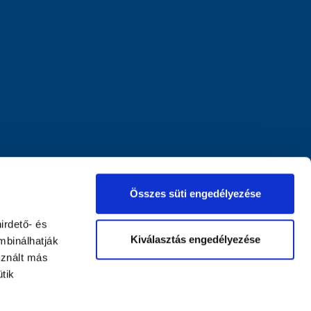
Összes süti engedélyezése
irdető- és
Kiválasztás engedélyezése
mbinálhatják
sznált más
tik