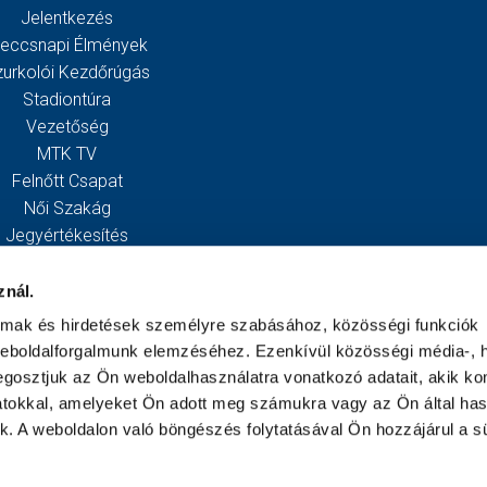
Jelentkezés
eccsnapi Élmények
zurkolói Kezdőrúgás
Stadiontúra
Vezetőség
MTK TV
Felnőtt Csapat
Női Szakág
Jegyértékesítés
Webshop
Stadion
znál.
Egyesület
almak és hirdetések személyre szabásához, közösségi funkciók
Kapcsolat
weboldalforgalmunk elemzéséhez. Ezenkívül közösségi média-, h
gosztjuk az Ön weboldalhasználatra vonatkozó adatait, akik ko
atokkal, amelyeket Ön adott meg számukra vagy az Ön által ha
ek. A weboldalon való böngészés folytatásával Ön hozzájárul a sü