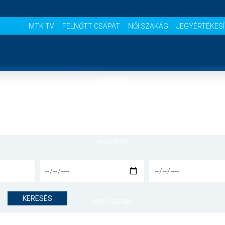
MTK TV
FELNŐTT CSAPAT
NŐI SZAKÁG
JEGYÉRTÉKES
NYITÓLAP
HÍREK
AKADÉMIA
CSAPATOK
KERESÉS
MÉRKŐZÉSEK