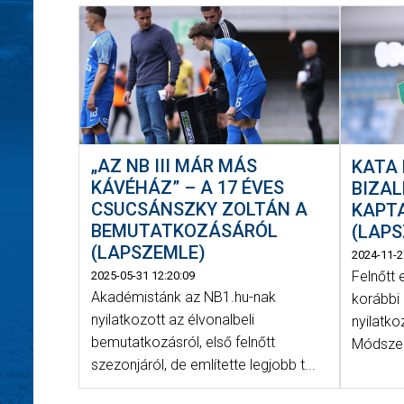
„AZ NB III MÁR MÁS
KATA 
KÁVÉHÁZ” – A 17 ÉVES
BIZAL
CSUCSÁNSZKY ZOLTÁN A
KAPT
BEMUTATKOZÁSÁRÓL
(LAP
(LAPSZEMLE)
2024-11-2
Felnőtt
2025-05-31 12:20:09
Akadémistánk az NB1.hu-nak
korábbi
nyilatkozott az élvonalbeli
nyilatk
bemutatkozásról, első felnőtt
Módszer
szezonjáról, de említette legjobb t...