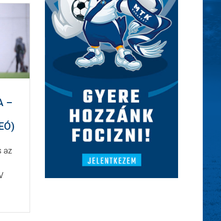
A –
EÓ)
s az
TV