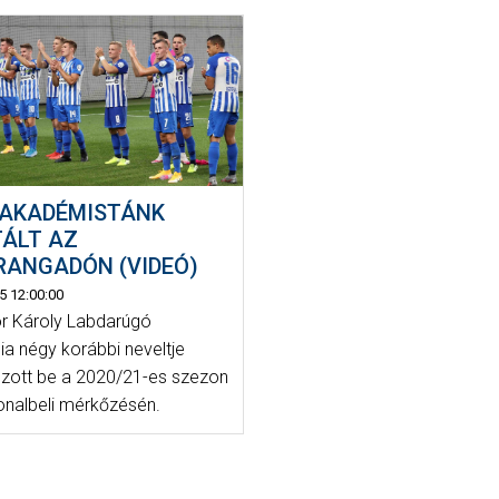
 AKADÉMISTÁNK
TÁLT AZ
RANGADÓN (VIDEÓ)
5 12:00:00
r Károly Labdarúgó
a négy korábbi neveltje
zott be a 2020/21-es szezon
vonalbeli mérkőzésén.