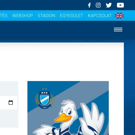
ÍTÉS
WEBSHOP
STADION
EGYESÜLET
KAPCSOLAT