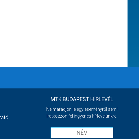
MTK BUDAPEST HÍRLEVÉL
Ne maradjon le egy eseményről sem!
Iratkozzon fel ingyenes hírlevelünkre:
tató