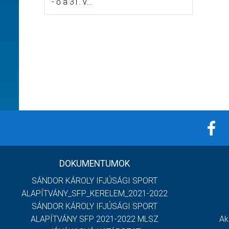
- ő a 31. v...
DOKUMENTUMOK
SÁNDOR KÁROLY IFJÚSÁGI SPORT
ALAPÍTVÁNY_SFP_KERELEM_2021-2022
SÁNDOR KÁROLY IFJÚSÁGI SPORT
ALAPÍTVÁNY SFP 2021-2022 MLSZ
Ak