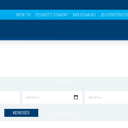
MTK TV
FELNŐTT CSAPAT
NŐI SZAKÁG
JEGYÉRTÉKES
NYITÓLAP
HÍREK
AKADÉMIA
CSAPATOK
KERESÉS
MÉRKŐZÉSEK