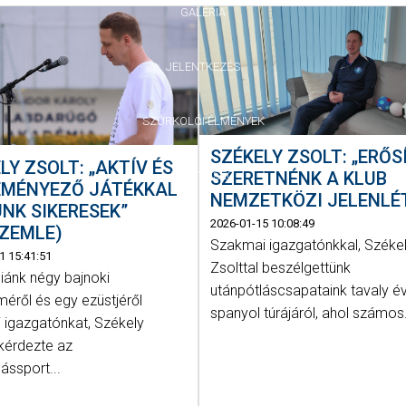
GALÉRIA
JELENTKEZÉS
SZURKOLÓI ÉLMÉNYEK
SZÉKELY ZSOLT: „ERŐS
LY ZSOLT: „AKTÍV ÉS
SZERETNÉNK A KLUB
VEZETŐSÉG
EMÉNYEZŐ JÁTÉKKAL
NEMZETKÖZI JELENLÉ
NK SIKERESEK”
2026-01-15 10:08:49
SZEMLE)
Szakmai igazgatónkkal, Széke
1 15:41:51
Zsolttal beszélgettünk
ánk négy bajnoki
utánpótláscsapataink tavaly é
éről és egy ezüstjéről
spanyol túrájáról, ahol számos.
 igazgatónkat, Székely
 kérdezte az
ássport...