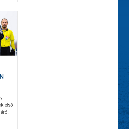
EN
ly
nk első
áról,