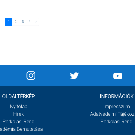
1
2
3
4
›
OLDALTÉRKÉP
INFORMÁCIÓK
Nyitólap
Impresszum
Hírek
Adatvédelmi Tájékoz
Parkolási Rend
Parkolási Rend
adémia Bemutatása