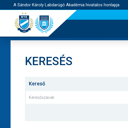
A Sándor Károly Labdarúgó Akadémia hivatalos honlapja
KERESÉS
Kereső