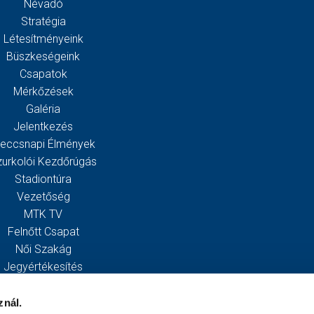
Névadó
Stratégia
Létesítményeink
Büszkeségeink
Csapatok
Mérkőzések
Galéria
Jelentkezés
eccsnapi Élmények
zurkolói Kezdőrúgás
Stadiontúra
Vezetőség
MTK TV
Felnőtt Csapat
Női Szakág
Jegyértékesítés
Webshop
Stadion
znál.