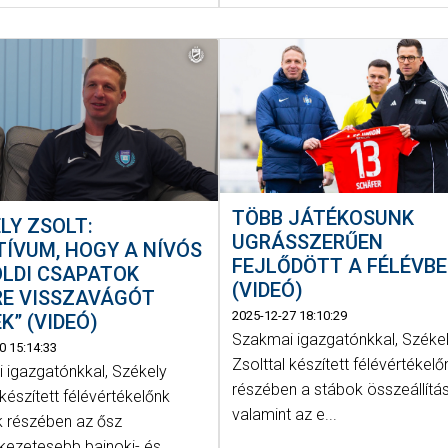
TÖBB JÁTÉKOSUNK
LY ZSOLT:
UGRÁSSZERŰEN
TÍVUM, HOGY A NÍVÓS
FEJLŐDÖTT A FÉLÉVB
ÖLDI CSAPATOK
(VIDEÓ)
RE VISSZAVÁGÓT
2025-12-27 18:10:29
K” (VIDEÓ)
Szakmai igazgatónkkal, Széke
0 15:14:33
Zsolttal készített félévértékelő
 igazgatónkkal, Székely
részében a stábok összeállítás
 készített félévértékelőnk
valamint az e...
 részében az ősz
kezetesebb bajnoki- és...