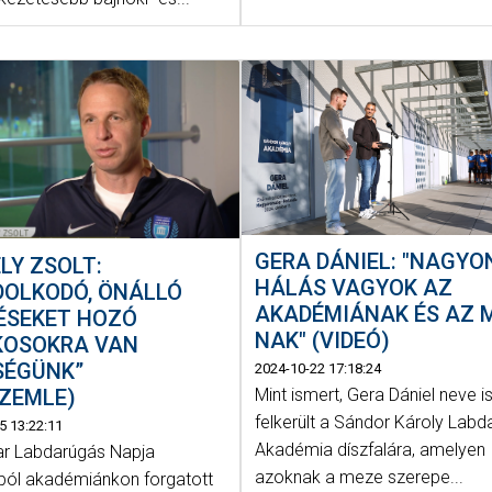
GERA DÁNIEL: "NAGYO
LY ZSOLT:
HÁLÁS VAGYOK AZ
DOLKODÓ, ÖNÁLLÓ
AKADÉMIÁNAK ÉS AZ 
ÉSEKET HOZÓ
NAK" (VIDEÓ)
KOSOKRA VAN
SÉGÜNK”
2024-10-22 17:18:24
SZEMLE)
Mint ismert, Gera Dániel neve i
felkerült a Sándor Károly Lab
5 13:22:11
Akadémia díszfalára, amelyen
r Labdarúgás Napja
azoknak a meze szerepe...
ból akadémiánkon forgatott