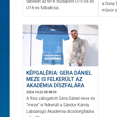
tabellán az MTK Budapest U15-ös és
a Duna 
U14-es futballcsa...
műsor s
KÉPGALÉRIA: GERA DÁNIEL
MEZE IS FELKERÜLT AZ
AKADÉMIA DÍSZFALÁRA
2024-10-22 09:58:55
A friss válogatott Gera Dániel neve és
“meze” is felkerült a Sándor Károly
Labdarúgó Akadémia dicsőségfalára