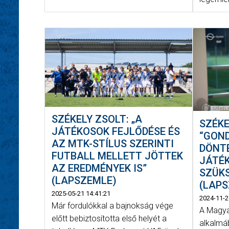
SZÉKELY ZSOLT: „A
SZÉKE
JÁTÉKOSOK FEJLŐDÉSE ÉS
“GON
AZ MTK-STÍLUS SZERINTI
DÖNT
FUTBALL MELLETT JÖTTEK
JÁTÉ
AZ EREDMÉNYEK IS”
SZÜK
(LAPSZEMLE)
(LAP
2025-05-21 14:41:21
2024-11-2
Már fordulókkal a bajnokság vége
A Magya
előtt bebiztosította első helyét a
alkalmá