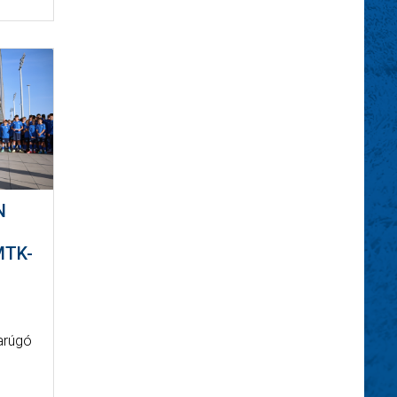
N
MTK-
s
darúgó