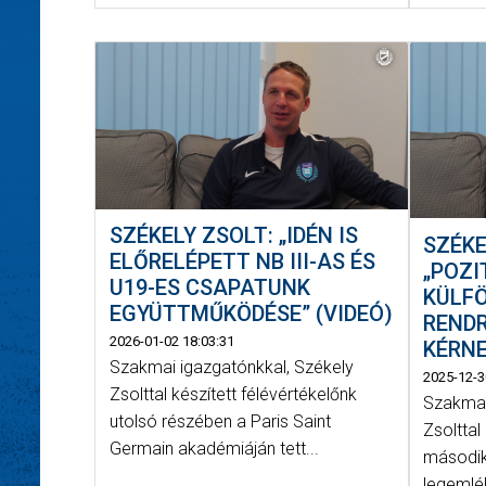
SZÉKELY ZSOLT: „IDÉN IS
SZÉKE
ELŐRELÉPETT NB III-AS ÉS
„POZI
U19-ES CSAPATUNK
KÜLF
EGYÜTTMŰKÖDÉSE” (VIDEÓ)
REND
2026-01-02 18:03:31
KÉRNE
Szakmai igazgatónkkal, Székely
2025-12-3
Zsolttal készített félévértékelőnk
Szakmai
utolsó részében a Paris Saint
Zsolttal
Germain akadémiáján tett...
második
legemlé