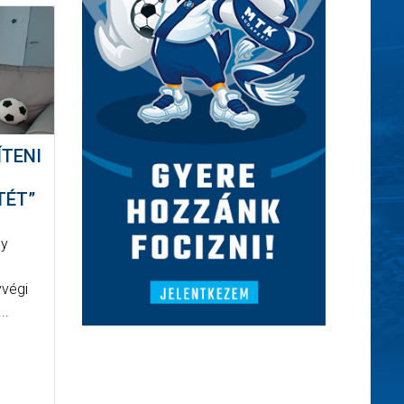
ÍTENI
TÉT”
ly
vvégi
..