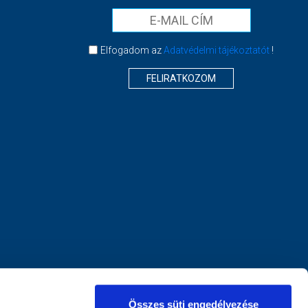
Elfogadom az
Adatvédelmi tájékoztatót
!
FELIRATKOZOM
Összes süti engedélyezése