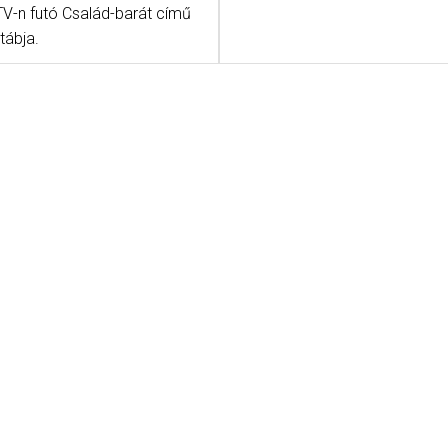
TV-n futó Család-barát című
tábja.