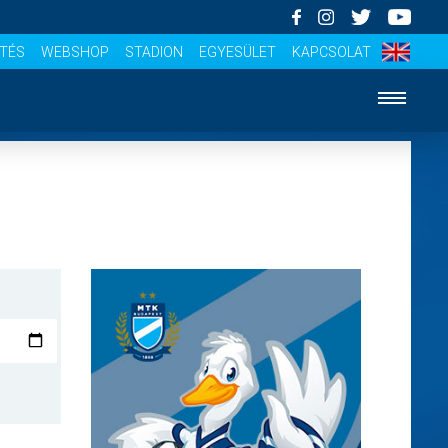
ÍTÉS
WEBSHOP
STADION
EGYESÜLET
KAPCSOLAT