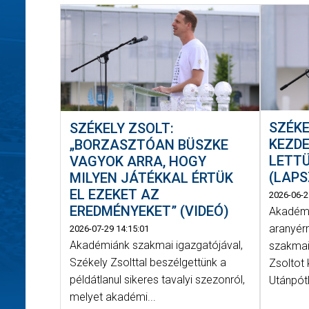
SZÉKE
SZÉKELY ZSOLT:
KEZD
„BORZASZTÓAN BÜSZKE
LETTÜ
VAGYOK ARRA, HOGY
(LAP
MILYEN JÁTÉKKAL ÉRTÜK
EL EZEKET AZ
2026-06-2
EREDMÉNYEKET” (VIDEÓ)
Akadémi
aranyérm
2026-07-29 14:15:01
Akadémiánk szakmai igazgatójával,
szakmai
Székely Zsolttal beszélgettünk a
Zsoltot
példátlanul sikeres tavalyi szezonról,
Utánpótl
melyet akadémi...