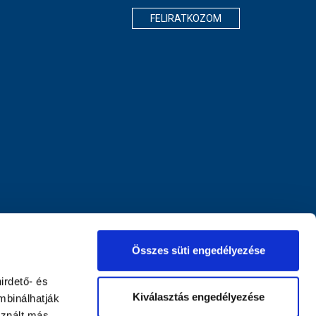
FELIRATKOZOM
Összes süti engedélyezése
irdető- és
Kiválasztás engedélyezése
mbinálhatják
sznált más