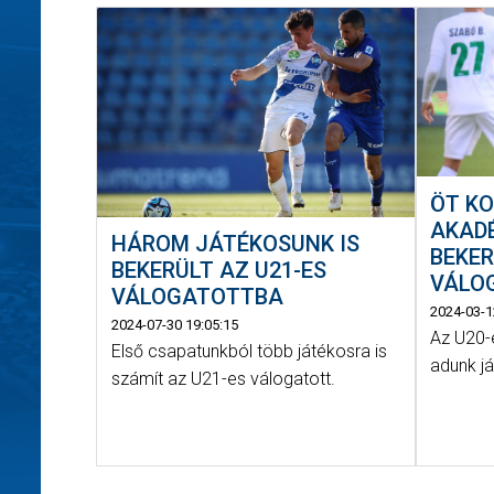
ÖT KO
AKAD
HÁROM JÁTÉKOSUNK IS
BEKER
BEKERÜLT AZ U21-ES
VÁLO
VÁLOGATOTTBA
2024-03-1
2024-07-30 19:05:15
Az U20-
Első csapatunkból több játékosra is
adunk já
számít az U21-es válogatott.