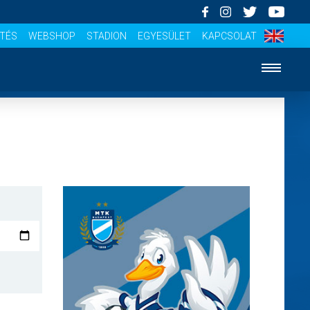
ÍTÉS
WEBSHOP
STADION
EGYESÜLET
KAPCSOLAT