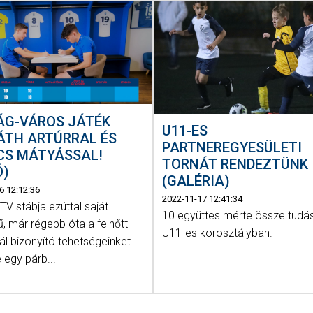
ÁG-VÁROS JÁTÉK
U11-ES
ÁTH ARTÚRRAL ÉS
PARTNEREGYESÜLETI
CS MÁTYÁSSAL!
TORNÁT RENDEZTÜNK
Ó)
(GALÉRIA)
6 12:12:36
2022-11-17 12:41:34
V stábja ezúttal saját
10 együttes mérte össze tudá
, már régebb óta a felnőtt
U11-es korosztályban.
ál bizonyító tehetségeinket
e egy párb...