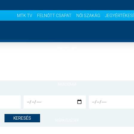
MTK TV
FELNŐTT CSAPAT
NŐI SZAKÁG
JEGYÉRTÉKES
NYITÓLAP
HÍREK
AKADÉMIA
CSAPATOK
KERESÉS
MÉRKŐZÉSEK