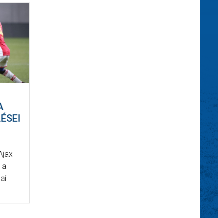
A
ÉSEI
Ajax
, a
ai