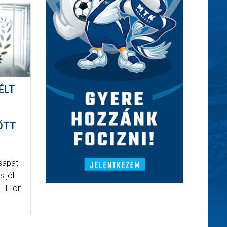
ÉLT
ŐTT
sapat
s jól
 III-on