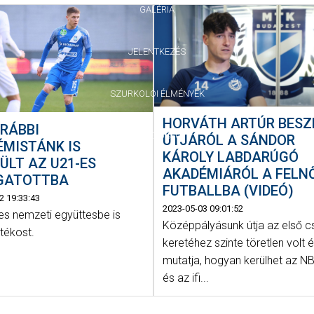
GALÉRIA
JELENTKEZÉS
SZURKOLÓI ÉLMÉNYEK
HORVÁTH ARTÚR BESZ
RÁBBI
VEZETŐSÉG
ÚTJÁRÓL A SÁNDOR
ÉMISTÁNK IS
KÁROLY LABDARÚGÓ
ÜLT AZ U21-ES
AKADÉMIÁRÓL A FELN
GATOTTBA
FUTBALLBA (VIDEÓ)
2 19:33:43
2023-05-03 09:01:52
es nemzeti együttesbe is
Középpályásunk útja az első c
tékost.
keretéhez szinte töretlen volt é
mutatja, hogyan kerülhet az NB
és az ifi...