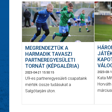
HÁRO
MEGRENDEZTÜK A
JÁTÉ
HARMADIK TAVASZI
KAPOT
PARTNEREGYESÜLETI
VÁLO
TORNÁT (KÉPGALÉRIA)
2023-03-1
2023-04-21 15:50:15
Kata Mi
U9-es partneregyesületi csapataink
Horváth 
mérték össze tudásukat a
márciusi
Salgótarjáni úton.