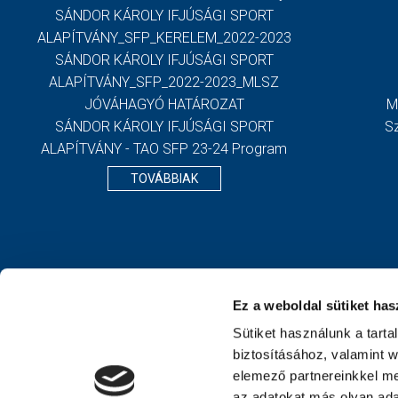
SÁNDOR KÁROLY IFJÚSÁGI SPORT
ALAPÍTVÁNY_SFP_KERELEM_2022-2023
SÁNDOR KÁROLY IFJÚSÁGI SPORT
ALAPÍTVÁNY_SFP_2022-2023_MLSZ
JÓVÁHAGYÓ HATÁROZAT
M
SÁNDOR KÁROLY IFJÚSÁGI SPORT
S
ALAPÍTVÁNY - TAO SFP 23-24 Program
TOVÁBBIAK
Ez a weboldal sütiket has
Sütiket használunk a tart
biztosításához, valamint 
elemező partnereinkkel me
az adatokat más olyan ad