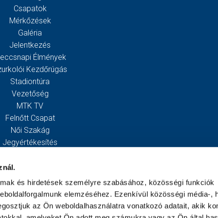
Csapatok
Mérkőzések
Galéria
Jelentkezés
eccsnapi Élmények
zurkolói Kezdőrúgás
Stadiontúra
Vezetőség
MTK TV
Felnőtt Csapat
Női Szakág
Jegyértékesítés
Webshop
Stadion
znál.
Egyesület
almak és hirdetések személyre szabásához, közösségi funkciók
Kapcsolat
weboldalforgalmunk elemzéséhez. Ezenkívül közösségi média-, h
gosztjuk az Ön weboldalhasználatra vonatkozó adatait, akik ko
atokkal, amelyeket Ön adott meg számukra vagy az Ön által ha