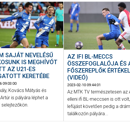
M SAJÁT NEVELÉSŰ
AZ IFI BL-MECCS
KOSUNK IS MEGHÍVÓT
ÖSSZEFOGLALÓJA ÉS 
T AZ U21-ES
FŐSZEREPLŐK ÉRTÉKEL
GATOTT KERETÉBE
(VIDEÓ)
6 09:03:00
2023-02-10 09:44:01
hály, Kovács Mátyás és
Az MTK TV természetesen az 
Artúr is pályára léphet a
elleni ifi BL-meccsen is ott volt
 selejtezőkön.
lefújást követően pedig a drám
találkozón pályára...