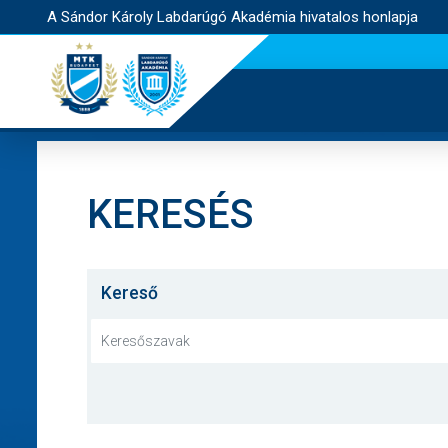
A Sándor Károly Labdarúgó Akadémia hivatalos honlapja
KERESÉS
Kereső