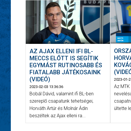
ORSZ
AZ AJAX ELLENI IFI BL-
HORV
MECCS ELŐTT IS SEGÍTIK
KOVÁ
EGYMÁST RUTINOSABB ÉS
(VIDE
FIATALABB JÁTÉKOSAINK
(VIDEÓ)
2023-01-2
Az MTK T
2023-02-03 13:36:36
Bobál Dávid, valamint ifi BL-ben
nevelésű
szereplő csapatunk tehetségei,
csapatn
Horváth Artúr és Molnár Ádin
ültette l
beszéltek az Ajax elleni ra...