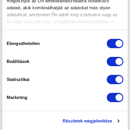
megosztjuk az Ön weboldalhasználatra vonatkozó
adatait, akik kombinálhatják az adatokat más olyan
adatokkal, amelyeket Ön adott meg számukra vagy az
Ön által használt más szolgáltatásokból gyűjtöttek. A
weboldalon való böngészés folytatásával Ön hozzájárul a
sütik használatához.
Hozzájárulás
Elengedhetetlen
kiválasztása
Beállítások
Statisztikai
Marketing
Részletek megjelenítése