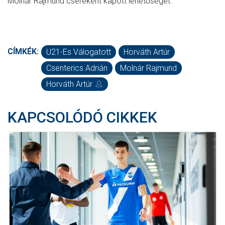
Molnár Rajmund csereként kapott lehetőséget.
CÍMKÉK:
U21-Es Válogatott
Horváth Artúr
Csenterics Adrián
Molnár Rajmund
Horváth Artúr
KAPCSOLÓDÓ CIKKEK