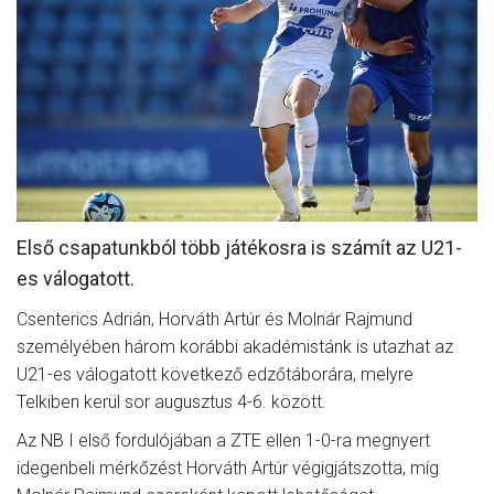
CSAPATOK
MÉRKŐZÉSEK
GALÉRIA
JELENTKEZÉS
SZURKOLÓI ÉLMÉNYEK
Első csapatunkból több játékosra is számít az U21-
VEZETŐSÉG
es válogatott.
Csenterics Adrián, Horváth Artúr és Molnár Rajmund
személyében három korábbi akadémistánk is utazhat az
U21-es válogatott következő edzőtáborára, melyre
Telkiben kerül sor augusztus 4-6. között.
Az NB I első fordulójában a ZTE ellen 1-0-ra megnyert
idegenbeli mérkőzést Horváth Artúr végigjátszotta, míg