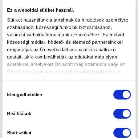
SZLOVÁKIÁBAN KEZDTE A SZEZONT U13-
Ez a weboldal sütiket használ.
AS ÉS U12-ES CSAPATUNK
Sütiket használunk a tartalmak és hirdetések személyre
2025-07-28 14:47:47
szabásához, közösségi funkciók biztosításához,
Két-két győzelemmel indították a felkészülést
valamint weboldalforgalmunk elemzéséhez. Ezenkívül
együtteseink.
közösségi média-, hirdető- és elemező partnereinkkel
megosztjuk az Ön weboldalhasználatra vonatkozó
adatait, akik kombinálhatják az adatokat más olyan
adatokkal, amelyeket Ön adott meg számukra vagy az
Ön által használt más szolgáltatásokból gyűjtöttek. A
weboldalon való böngészés folytatásával Ön hozzájárul a
sütik használatához.
Hozzájárulás
Elengedhetetlen
kiválasztása
Beállítások
Statisztikai