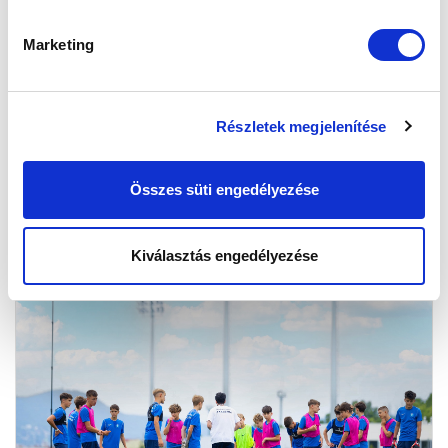
Marketing
KÉPGALÉRIA: EDZÉSBEN AZ U14 IS
2025-07-25 12:00:00
Pap Tamásék korosztálya is megkezdte a felkészülést.
Részletek megjelenítése
Összes süti engedélyezése
Kiválasztás engedélyezése