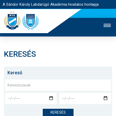
A Sándor Károly Labdarúgó Akadémia hivatalos honlapja
KERESÉS
MTK TV
FELNŐTT CSAPAT
NŐI SZAKÁG
JEGYÉRTÉKESÍTÉS
WEBSHOP
STADION
Kereső
EGYESÜLET
KAPCSOLAT
NYITÓLAP
HÍREK
KERESÉS
AKADÉMIA