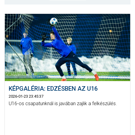
CSAPATOK
MÉRKŐZÉSEK
GALÉRIA
JELENTKEZÉS
SZURKOLÓI ÉLMÉNYEK
VEZETŐSÉG
KÉPGALÉRIA: EDZÉSBEN AZ U16
2026-01-23 23:45:37
U16-os csapatunknál is javában zajlik a felkészülés.