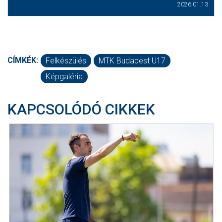
2026.01.13
CÍMKÉK:
Felkészülés
MTK Budapest U17
Képgaléria
KAPCSOLÓDÓ CIKKEK