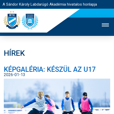
A Sándor Károly Labdarúgó Akadémia hivatalos honlapja
HÍREK
MTK TV
FELNŐTT CSAPAT
NŐI SZAKÁG
KÉPGALÉRIA: KÉSZÜL AZ U17
JEGYÉRTÉKESÍTÉS
WEBSHOP
STADION
2026-01-13
EGYESÜLET
KAPCSOLAT
NYITÓLAP
HÍREK
AKADÉMIA