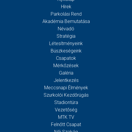
Hírek
Parkolási Rend
Akadémia Bemutatása
Névadó
Stratégia
Létesítményeink
Büszkeségeink
Csapatok
Mérkőzések
Galéria
Jelentkezés
Meccsnapi Élmények
Szurkolói Kezdőrúgás
Stadiontúra
Vezetőség
MTK TV
Felnőtt Csapat
Női Szakág