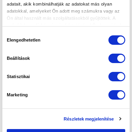
adatait, akik kombinálhatják az adatokat más olyan
adatokkal, amelyeket Ön adott meg számukra vagy az
Ön által használt más szolgáltatásokból gyűjtöttek. A
weboldalon való böngészés folytatásával Ön hozzájárul a
sütik használatához.
Hozzájárulás
Elengedhetetlen
kiválasztása
Beállítások
Statisztikai
Marketing
Részletek megjelenítése