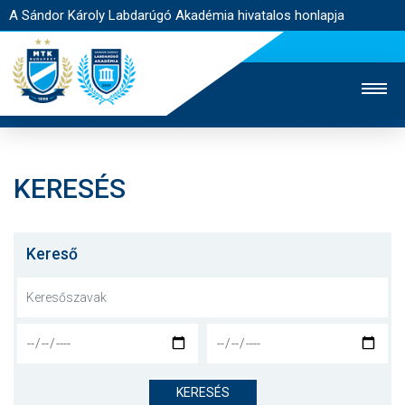
A Sándor Károly Labdarúgó Akadémia hivatalos honlapja
KERESÉS
MTK TV
FELNŐTT CSAPAT
NŐI SZAKÁG
JEGYÉRTÉKESÍTÉS
WEBSHOP
STADION
Kereső
EGYESÜLET
KAPCSOLAT
NYITÓLAP
HÍREK
KERESÉS
AKADÉMIA