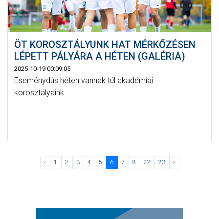
ÖT KOROSZTÁLYUNK HAT MÉRKŐZÉSEN
LÉPETT PÁLYÁRA A HÉTEN (GALÉRIA)
2025-10-19 00:09:05
Eseménydús héten vannak túl akadémiai
korosztályaink.
‹
1
2
3
4
5
6
7
8
22
23
›