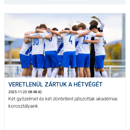
CSAPATOK
MÉRKŐZÉSEK
GALÉRIA
JELENTKEZÉS
SZURKOLÓI ÉLMÉNYEK
VEZETŐSÉG
VERETLENÜL ZÁRTUK A HÉTVÉGÉT
2025-11-23 08:48:42
Két győzelmet és két döntetlent játszottak akadémiai
korosztályaink.