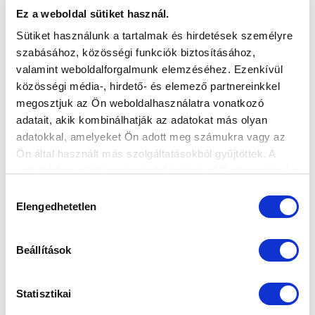
ÚJRA A VÁLOGATOTTBAN
Ez a weboldal sütiket használ.
2025-10-28 13:05:18
Sütiket használunk a tartalmak és hirdetések személyre
Az U18-as nemzeti csapatba, illetve az U16-os
szabásához, közösségi funkciók biztosításához,
perspektív válogatottba is több játékost adunk.
valamint weboldalforgalmunk elemzéséhez. Ezenkívül
közösségi média-, hirdető- és elemező partnereinkkel
megosztjuk az Ön weboldalhasználatra vonatkozó
adatait, akik kombinálhatják az adatokat más olyan
adatokkal, amelyeket Ön adott meg számukra vagy az
Ön által használt más szolgáltatásokból gyűjtöttek. A
weboldalon való böngészés folytatásával Ön hozzájárul a
sütik használatához.
Hozzájárulás
Elengedhetetlen
kiválasztása
Beállítások
Statisztikai