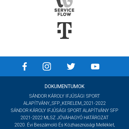
DOKUMENTUMOK
SÁNDOR KÁROLY IFJÚSÁGI SPORT
ALAPÍTVÁNY_SFP_KERELEM_2021-2022
SÁNDOR KÁROLY IFJÚSÁGI SPORT ALAPÍTVÁNY SFP
2021-2022 MLSZ JÓVÁHAGYÓ HATÁROZAT
2020. Évi Beszámoló És Közhasznúsági Melléklet,