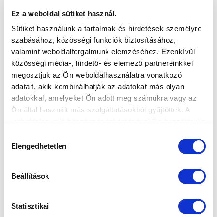
Ez a weboldal sütiket használ.
Sütiket használunk a tartalmak és hirdetések személyre
szabásához, közösségi funkciók biztosításához,
valamint weboldalforgalmunk elemzéséhez. Ezenkívül
közösségi média-, hirdető- és elemező partnereinkkel
megosztjuk az Ön weboldalhasználatra vonatkozó
adatait, akik kombinálhatják az adatokat más olyan
adatokkal, amelyeket Ön adott meg számukra vagy az
Ön által használt más szolgáltatásokból gyűjtöttek. A
weboldalon való böngészés folytatásával Ön hozzájárul a
sütik használatához.
Hozzájárulás
Elengedhetetlen
kiválasztása
Beállítások
Statisztikai