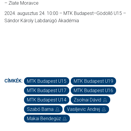
– Zlate Moravce
2024. augusztus 24. 10:00 – MTK Budapest–Gödöllő U15 –
Sándor Károly Labdarúgó Akadémia
CÍMKÉK:
MTK Budapest U15
MTK Budapest U19
MTK Budapest U17
MTK Budapest U16
MTK Budapest U14
Zsolnai Dávid
Szabó Barna
Vasiljevic Andrej
Makai Bendegúz