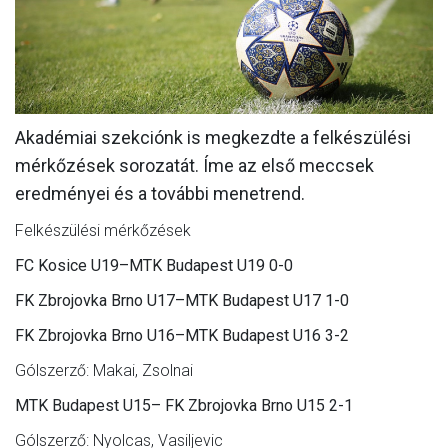
CSAPATOK
MÉRKŐZÉSEK
GALÉRIA
Akadémiai szekciónk is megkezdte a felkészülési
JELENTKEZÉS
mérkőzések sorozatát. Íme az első meccsek
SZURKOLÓI ÉLMÉNYEK
eredményei és a további menetrend.
VEZETŐSÉG
Felkészülési mérkőzések
FC Kosice U19–MTK Budapest U19 0-0
FK Zbrojovka Brno U17–MTK Budapest U17 1-0
FK Zbrojovka Brno U16–MTK Budapest U16 3-2
Gólszerző: Makai, Zsolnai
MTK Budapest U15– FK Zbrojovka Brno U15 2-1
Gólszerző: Nyolcas, Vasiljevic