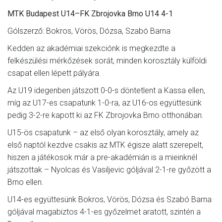
MTK Budapest U14–FK Zbrojovka Brno U14 4-1
Gólszerző: Bokros, Vörös, Dózsa, Szabó Barna
Kedden az akadémiai szekciónk is megkezdte a
felkészülési mérkőzések sorát, minden korosztály külföldi
csapat ellen lépett pályára.
Az U19 idegenben játszott 0-0-s döntetlent a Kassa ellen,
míg az U17-es csapatunk 1-0-ra, az U16-os együttesünk
pedig 3-2-re kapott ki az FK Zbrojovka Brno otthonában.
U15-ös csapatunk – az első olyan korosztály, amely az
első naptól kezdve csakis az MTK égisze alatt szerepelt,
hiszen a játékosok már a pre-akadémián is a mieinknél
játszottak – Nyolcas és Vasiljevic góljával 2-1-re győzött a
Brno ellen.
U14-es együttesünk Bokros, Vörös, Dózsa és Szabó Barna
góljával magabiztos 4-1-es győzelmet aratott, szintén a