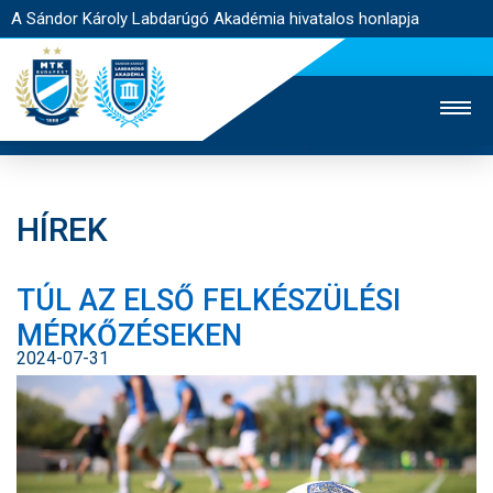
A Sándor Károly Labdarúgó Akadémia hivatalos honlapja
HÍREK
MTK TV
FELNŐTT CSAPAT
NŐI SZAKÁG
TÚL AZ ELSŐ FELKÉSZÜLÉSI
JEGYÉRTÉKESÍTÉS
WEBSHOP
STADION
MÉRKŐZÉSEKEN
EGYESÜLET
KAPCSOLAT
2024-07-31
NYITÓLAP
HÍREK
AKADÉMIA