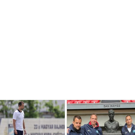
GALÉRIA
JELENTKEZÉS
SZURKOLÓI ÉLMÉNYEK
VEZETŐSÉG