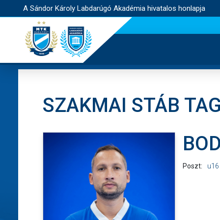
A Sándor Károly Labdarúgó Akadémia hivatalos honlapja
SZAKMAI STÁB TA
BOD
Poszt:
u16