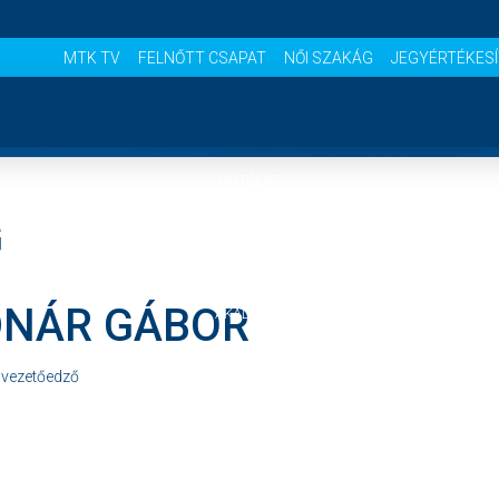
MTK TV
FELNŐTT CSAPAT
NŐI SZAKÁG
JEGYÉRTÉKES
NYITÓLAP
G
HÍREK
NÁR GÁBOR
AKADÉMIA
 vezetőedző
CSAPATOK
MÉRKŐZÉSEK