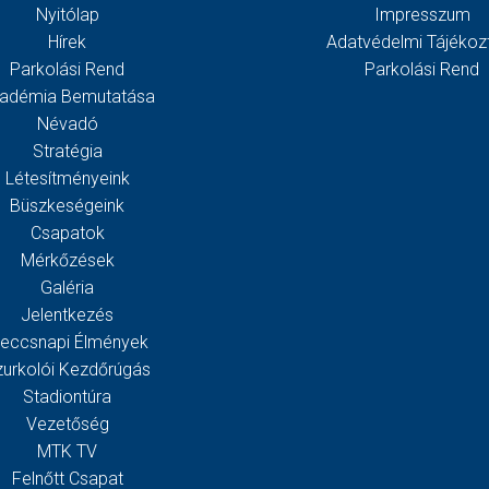
Nyitólap
Impresszum
Hírek
Adatvédelmi Tájékoz
Parkolási Rend
Parkolási Rend
adémia Bemutatása
Névadó
Stratégia
Létesítményeink
Büszkeségeink
Csapatok
Mérkőzések
Galéria
Jelentkezés
eccsnapi Élmények
zurkolói Kezdőrúgás
Stadiontúra
Vezetőség
MTK TV
Felnőtt Csapat