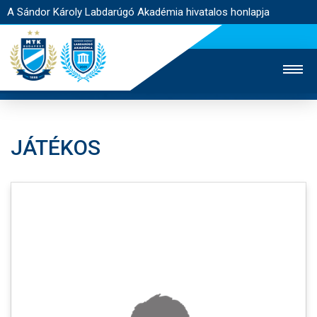
A Sándor Károly Labdarúgó Akadémia hivatalos honlapja
JÁTÉKOS
MTK TV
FELNŐTT CSAPAT
NŐI SZAKÁG
JEGYÉRTÉKESÍTÉS
WEBSHOP
STADION
EGYESÜLET
KAPCSOLAT
NYITÓLAP
HÍREK
AKADÉMIA