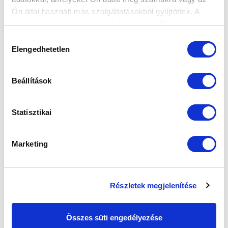
Ön által használt más szolgáltatásokból gyűjtöttek. A
weboldalon való böngészés folytatásával Ön hozzájárul a
sütik használatához.
Hozzájárulás
Elengedhetetlen
kiválasztása
Beállítások
SZPONZOROK
Statisztikai
Marketing
Részletek megjelenítése
Összes süti engedélyezése