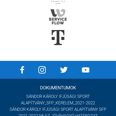
DOKUMENTUMOK
SÁNDOR KÁROLY IFJÚSÁGI SPORT
ALAPÍTVÁNY_SFP_KERELEM_2021-2022
SÁNDOR KÁROLY IFJÚSÁGI SPORT ALAPÍTVÁNY SFP
2021-2022 MLSZ JÓVÁHAGYÓ HATÁROZAT