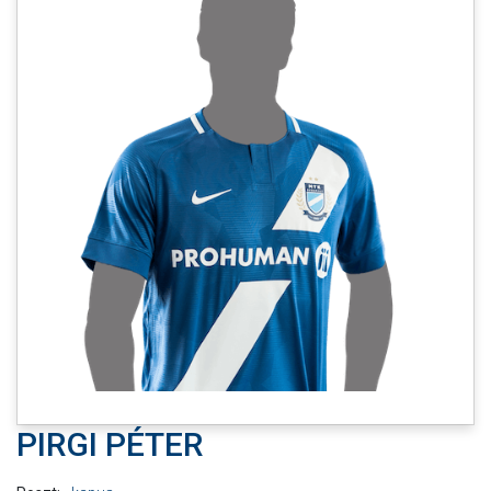
CSAPATOK
MÉRKŐZÉSEK
GALÉRIA
JELENTKEZÉS
SZURKOLÓI ÉLMÉNYEK
VEZETŐSÉG
PIRGI PÉTER