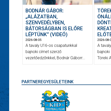
BODNÁR GÁBOR:
TÖRE
„ALÁZATBAN,
ÖNÁL
SZENVEDÉLYBEN,
DÖNT
BÁTORSÁGBAN IS ELŐRE
KREA
LÉPTÜNK” (VIDEÓ)
ELŐTÉ
2026-08-05
2026-08-
A tavaly U16-os csapatunkkal
A taval
bajnoki címet szerző
bajnoki
vezetőedzőnkkel, Bodnár Gáborr...
Töreki 
PARTNEREGYESÜLETEINK