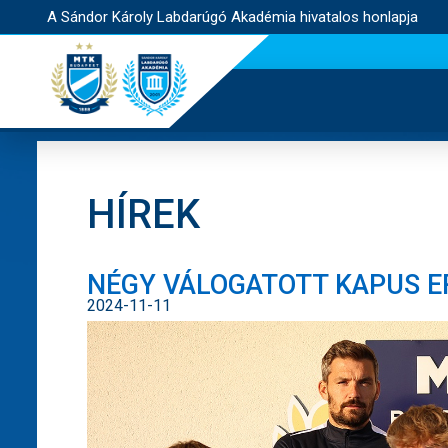
A Sándor Károly Labdarúgó Akadémia hivatalos honlapja
HÍREK
NÉGY VÁLOGATOTT KAPUS E
2024-11-11