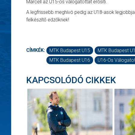
Marcell az U15-ös válogatottat erősíti.
A legfrissebb meghívó pedig az U18-asok legjobbjai
felkészítő edzőknek!
CÍMKÉK:
MTK Budapest U15
MTK Budapest U
MTK Budapest U16
U16-Os Válogatot
KAPCSOLÓDÓ CIKKEK