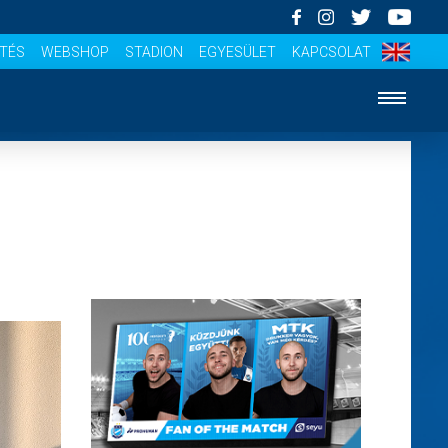
ÍTÉS
WEBSHOP
STADION
EGYESÜLET
KAPCSOLAT