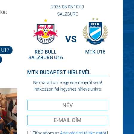
2026-08-08 10:00
őket
SALZBURG
VS
 U17
RED BULL
MTK U16
SALZBURG U16
MTK BUDAPEST HÍRLEVÉL
Ne maradjon le egy eseményről sem!
Iratkozzon fel ingyenes hírlevelünkre:
Elfogadom az
Adatvédelmi tájékoztatót
!