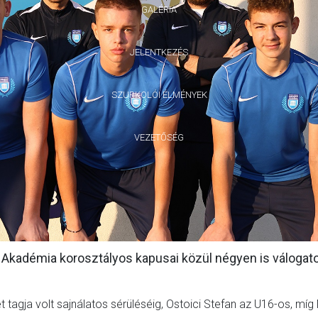
GALÉRIA
JELENTKEZÉS
SZURKOLÓI ÉLMÉNYEK
VEZETŐSÉG
 Akadémia korosztályos kapusai közül négyen is válogato
 tagja volt sajnálatos sérüléséig, Ostoici Stefan az U16-os, míg