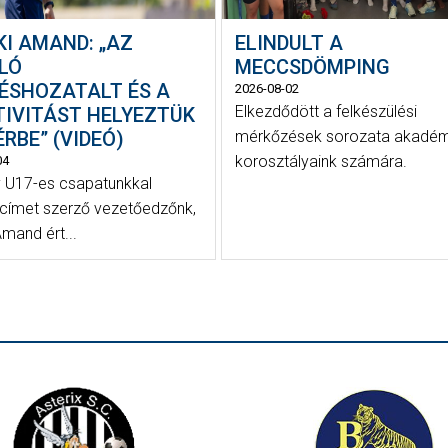
KI AMAND: „AZ
ELINDULT A
LÓ
MECCSDÖMPING
ÉSHOZATALT ÉS A
2026-08-02
Elkezdődött a felkészülési
TIVITÁST HELYEZTÜK
RBE” (VIDEÓ)
mérkőzések sorozata akadém
korosztályaink számára.
04
y U17-es csapatunkkal
 címet szerző vezetőedzőnk,
Amand ért...