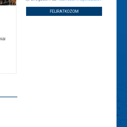
FELIRATKOZOM
iai