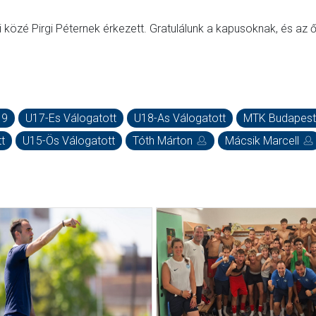
 közé Pirgi Péternek érkezett. Gratulálunk a kapusoknak, és az 
19
U17-Es Válogatott
U18-As Válogatott
MTK Budapest
t
U15-Ös Válogatott
Tóth Márton
Mácsik Marcell