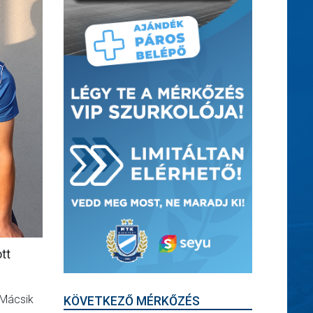
tt
 Mácsik
KÖVETKEZŐ MÉRKŐZÉS