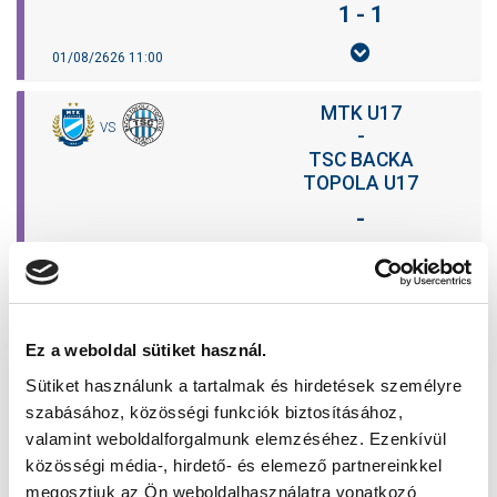
1 - 1
01/08/2626 11:00
MTK U17
VS
-
TSC BACKA
TOPOLA U17
-
08/08/2626 13:00
TABLE
Ez a weboldal sütiket használ.
Sütiket használunk a tartalmak és hirdetések személyre
P.
TEAM.
MP.
W.
D.
L.
GF.
GA.
GD.
PTS.
szabásához, közösségi funkciók biztosításához,
valamint weboldalforgalmunk elemzéséhez. Ezenkívül
közösségi média-, hirdető- és elemező partnereinkkel
megosztjuk az Ön weboldalhasználatra vonatkozó