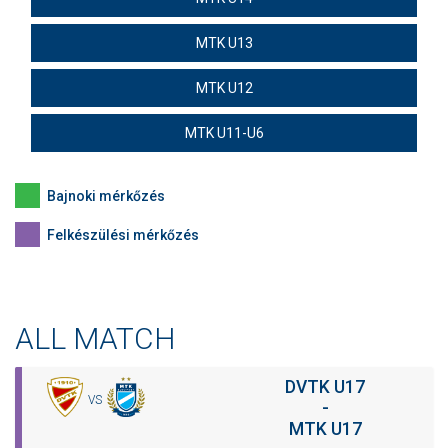
MTK U13
MTK U12
MTK U11-U6
Bajnoki mérkőzés
Felkészülési mérkőzés
ALL MATCH
DVTK U17
VS
-
MTK U17