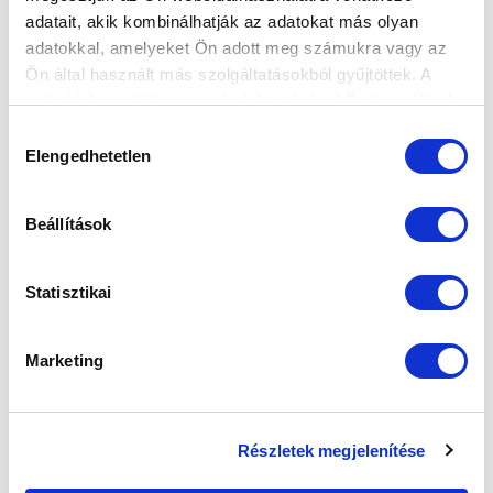
adatait, akik kombinálhatják az adatokat más olyan
SPONSORS
adatokkal, amelyeket Ön adott meg számukra vagy az
Ön által használt más szolgáltatásokból gyűjtöttek. A
weboldalon való böngészés folytatásával Ön hozzájárul a
sütik használatához.
Hozzájárulás
Elengedhetetlen
kiválasztása
Beállítások
Statisztikai
Marketing
Részletek megjelenítése