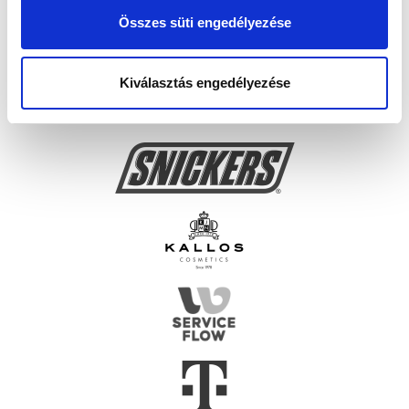
Összes süti engedélyezése
Kiválasztás engedélyezése