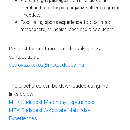
Preparing
gift packages
from the club's fan
merchandise or
helping organize other programs
if needed,
Fascinating
sports experience
, football match
atmosphere, munchies, beer, and a cool team.
Request for quotation and deatails, please
contact us at:
petrovszki.akos@mtkbudapest.hu
The brochures can be downloaded using the
links below:
MTK Budapest Matchday Experiences
MTK Budapest Corporate Matchday
Experiences