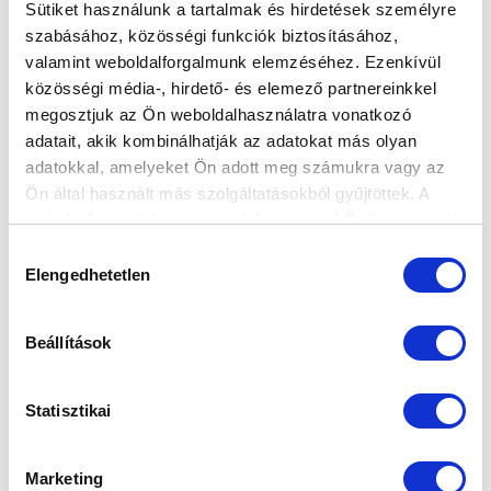
Sütiket használunk a tartalmak és hirdetések személyre
szabásához, közösségi funkciók biztosításához,
valamint weboldalforgalmunk elemzéséhez. Ezenkívül
közösségi média-, hirdető- és elemező partnereinkkel
megosztjuk az Ön weboldalhasználatra vonatkozó
adatait, akik kombinálhatják az adatokat más olyan
adatokkal, amelyeket Ön adott meg számukra vagy az
Ön által használt más szolgáltatásokból gyűjtöttek. A
weboldalon való böngészés folytatásával Ön hozzájárul a
sütik használatához.
Hozzájárulás
Elengedhetetlen
kiválasztása
Beállítások
Statisztikai
Marketing