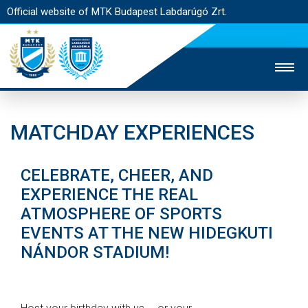
Official website of MTK Budapest Labdarúgó Zrt.
STADIUM
TICKET SALES
MATCHDAY EXPERIENCES
MAIN PAGE
CELEBRATE, CHEER, AND
ACADEMY
EXPERIENCE THE REAL
MATCHES
ATMOSPHERE OF SPORTS
EVENTS AT THE NEW HIDEGKUTI
PRESS ACCREDITATION
NÁNDOR STADIUM!
FAN EXPERIENCES