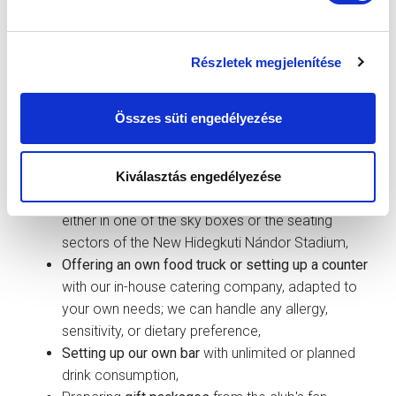
Részletek megjelenítése
Összes süti engedélyezése
YOU CAN COUNT ON US FOR:
Kiválasztás engedélyezése
Providing a cozy venue
in downtown Budapest,
either in one of the sky boxes or the seating
sectors of the New Hidegkuti Nándor Stadium,
Offering an own food truck or setting up a counter
with our in-house catering company, adapted to
your own needs; we can handle any allergy,
sensitivity, or dietary preference,
Setting up our own bar
with unlimited or planned
drink consumption,