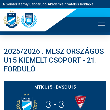
A Sándor Károly Labdarúgó Akadémia hivatalos honlapja
2025/2026 . MLSZ ORSZÁGOS
MTK TV
FELNŐTT CSAPAT
NŐI SZAKÁG
U15 KIEMELT CSOPORT - 21.
JEGYÉRTÉKESÍTÉS
WEBSHOP
STADION
FORDULÓ
EGYESÜLET
KAPCSOLAT
MTK U15 - DVSC U15
NYITÓLAP
HÍREK
3
-
3
AKADÉMIA