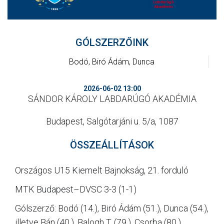
CSAPATOK
MÉRKŐZÉSEK
GÓLSZERZŐINK
GALÉRIA
Bodó, Biró Ádám, Dunca
JELENTKEZÉS
2026-06-02 13:00
SZURKOLÓI ÉLMÉNYEK
SÁNDOR KÁROLY LABDARÚGÓ AKADÉMIA
VEZETŐSÉG
Budapest, Salgótarjáni u. 5/a, 1087
ÖSSZEÁLLÍTÁSOK
Országos U15 Kiemelt Bajnokság, 21. forduló
MTK Budapest–DVSC 3-3 (1-1)
Gólszerző: Bodó (14.), Biró Ádám (51.), Dunca (54.),
illetve Bán (40.), Balogh T. (79.), Csorba (80.)