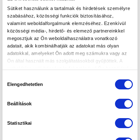
Sütiket használunk a tartalmak és hirdetések személyre
szabásához, közösségi funkciók biztosításához,
valamint weboldalforgalmunk elemzéséhez. Ezenkívül
közösségi média-, hirdető- és elemező partnereinkkel
megosztjuk az Ön weboldalhasználatra vonatkozó
adatait, akik kombinálhatják az adatokat más olyan
adatokkal, amelyeket Ön adott meg számukra vagy az
Ön által használt más szolgáltatásokból gyűjtöttek. A
weboldalon való böngészés folytatásával Ön hozzájárul a
sütik használatához.
Hozzájárulás
Elengedhetetlen
kiválasztása
Beállítások
Statisztikai