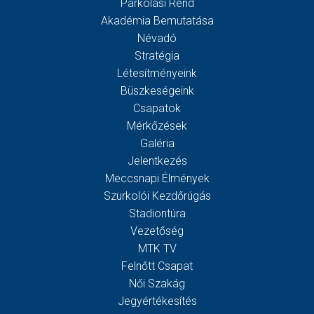
Parkolási Rend
Akadémia Bemutatása
Névadó
Stratégia
Létesítményeink
Büszkeségeink
Csapatok
Mérkőzések
Galéria
Jelentkezés
Meccsnapi Élmények
Szurkolói Kezdőrúgás
Stadiontúra
Vezetőség
MTK TV
Felnőtt Csapat
Női Szakág
Jegyértékesítés