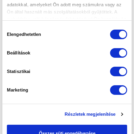
adatokkal, amelyeket Ön adott meg számukra vagy az
Ön által használt más szolgáltatásokból gyűjtöttek. A
weboldalon való böngészés folytatásával Ön hozzájárul a
sütik használatához.
Hozzájárulás
Elengedhetetlen
kiválasztása
Beállítások
Statisztikai
SZPONZOROK
Marketing
Részletek megjelenítése
Összes süti engedélyezése