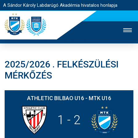
A Sándor Károly Labdarúgó Akadémia hivatalos honlapja
2025/2026 . FELKÉSZÜLÉSI
MTK TV
FELNŐTT CSAPAT
NŐI SZAKÁG
MÉRKŐZÉS
JEGYÉRTÉKESÍTÉS
WEBSHOP
STADION
EGYESÜLET
KAPCSOLAT
ATHLETIC BILBAO U16 - MTK U16
NYITÓLAP
1
-
2
HÍREK
AKADÉMIA