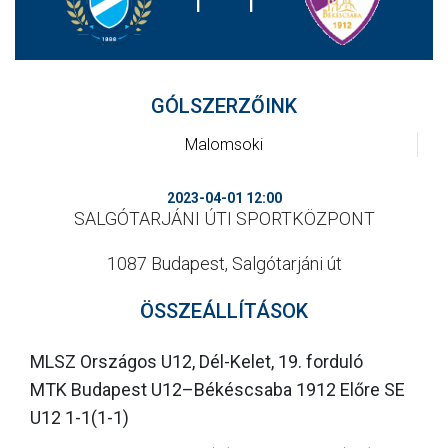
CSAPATOK
MÉRKŐZÉSEK
GÓLSZERZŐINK
GALÉRIA
Malomsoki
JELENTKEZÉS
SZURKOLÓI ÉLMÉNYEK
2023-04-01 12:00
SALGÓTARJÁNI ÚTI SPORTKÖZPONT
VEZETŐSÉG
1087 Budapest, Salgótarjáni út
ÖSSZEÁLLÍTÁSOK
MLSZ Országos U12, Dél-Kelet, 19. forduló
MTK Budapest U12–Békéscsaba 1912 Előre SE
U12 1-1(1-1)