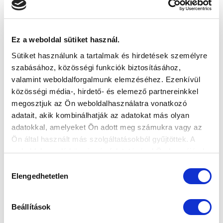
Ez a weboldal sütiket használ.
Sütiket használunk a tartalmak és hirdetések személyre
szabásához, közösségi funkciók biztosításához,
valamint weboldalforgalmunk elemzéséhez. Ezenkívül
közösségi média-, hirdető- és elemező partnereinkkel
megosztjuk az Ön weboldalhasználatra vonatkozó
adatait, akik kombinálhatják az adatokat más olyan
adatokkal, amelyeket Ön adott meg számukra vagy az
Ön által használt más szolgáltatásokból gyűjtöttek. A
weboldalon való böngészés folytatásával Ön hozzájárul a
sütik használatához.
Hozzájárulás
Elengedhetetlen
kiválasztása
Beállítások