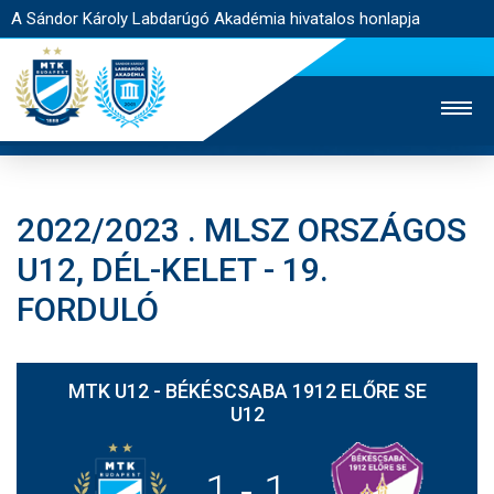
A Sándor Károly Labdarúgó Akadémia hivatalos honlapja
2022/2023 . MLSZ ORSZÁGOS
MTK TV
FELNŐTT CSAPAT
NŐI SZAKÁG
U12, DÉL-KELET - 19.
JEGYÉRTÉKESÍTÉS
WEBSHOP
STADION
FORDULÓ
EGYESÜLET
KAPCSOLAT
MTK U12 - BÉKÉSCSABA 1912 ELŐRE SE
NYITÓLAP
U12
HÍREK
1
-
1
AKADÉMIA