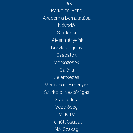
Hírek
Parkolási Rend
Akadémia Bemutatása
Névadó
Stratégia
Létesítményeink
Büszkeségeink
Csapatok
Mérkőzések
Galéria
Jelentkezés
Meccsnapi Élmények
Szurkolói Kezdőrúgás
Stadiontúra
Vezetőség
MTK TV
Felnőtt Csapat
Női Szakág