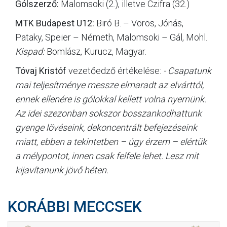
Gólszerző:
Malomsoki (2.), illetve Czifra (32.)
MTK Budapest U12:
Biró B. – Vörös, Jónás,
Pataky, Speier – Németh, Malomsoki – Gál, Mohl.
Kispad:
Bomlász, Kurucz, Magyar.
Tóvaj Kristóf
vezetőedző értékelése:
- Csapatunk
mai teljesítménye messze elmaradt az elvárttól,
ennek ellenére is gólokkal kellett volna nyernünk.
Az idei szezonban sokszor bosszankodhattunk
gyenge lövéseink, dekoncentrált befejezéseink
miatt, ebben a tekintetben – úgy érzem – elértük
a mélypontot, innen csak felfele lehet. Lesz mit
kijavítanunk jövő héten.
KORÁBBI MECCSEK