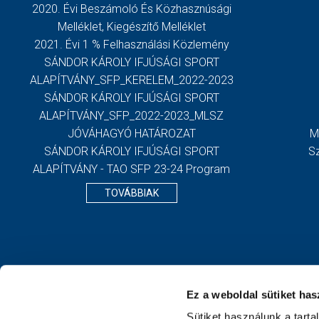
2020. Évi Beszámoló És Közhasznúsági
Melléklet, Kiegészítő Melléklet
2021. Évi 1 % Felhasználási Közlemény
SÁNDOR KÁROLY IFJÚSÁGI SPORT
ALAPÍTVÁNY_SFP_KERELEM_2022-2023
SÁNDOR KÁROLY IFJÚSÁGI SPORT
ALAPÍTVÁNY_SFP_2022-2023_MLSZ
JÓVÁHAGYÓ HATÁROZAT
M
SÁNDOR KÁROLY IFJÚSÁGI SPORT
S
ALAPÍTVÁNY - TAO SFP 23-24 Program
TOVÁBBIAK
Ez a weboldal sütiket has
Sütiket használunk a tart