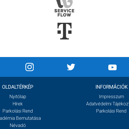
OLDALTÉRKÉP
INFORMÁCIÓK
Nyitólap
Impresszum
Hírek
Adatvédelmi Tájékoz
Parkolási Rend
Parkolási Rend
adémia Bemutatása
Névadó