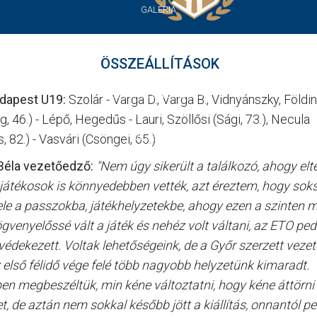
GALÉRIA
JELENTKEZÉS
ÖSSZEÁLLÍTÁSOK
SZURKOLÓI ÉLMÉNYEK
dapest U19:
Szolár - Varga D., Varga B., Vidnyánszky, Földi
, 46.) - Lépő, Hegedűs - Lauri, Szöllősi (Sági, 73.), Necula
, 82.) - Vasvári (Csöngei, 65.)
VEZETŐSÉG
Béla vezetőedző:
"
Nem úgy sikerült a találkozó, ahogy elt
 játékosok is könnyedebben vették, azt éreztem, hogy sok
bele a passzokba, játékhelyzetekbe, ahogy ezen a szinten
yögvenyelőssé vált a játék és nehéz volt váltani, az ETO pedi
édekezett. Voltak lehetőségeink, de a Győr szerzett vezet
 első félidő vége felé több nagyobb helyzetünk kimaradt.
en megbeszéltük, min kéne változtatni, hogy kéne áttörni
, de aztán nem sokkal később jött a kiállítás, onnantól p