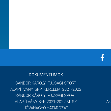
DOKUMENTUMOK
SÁNDOR KÁROLY IFJÚSÁGI SPORT
ALAPÍTVÁNY_SFP_KERELEM_2021-2022
SÁNDOR KÁROLY IFJÚSÁGI SPORT
ALAPÍTVÁNY SFP 2021-2022 MLSZ
Ak
JÓVÁHAGYÓ HATÁROZAT