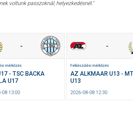
enek voltunk passzoknál, helyezkedésnél."
-
-
ési mérkőzés
Felkészülési mérkőzés
17 - TSC BACKA
AZ ALKMAAR U13 - M
LA U17
U13
-08 13:00
2026-08-08 12:30