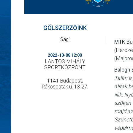
GÓLSZERZŐINK
Sági
MTK Bu
(Herczeg
2022-10-08 12:00
(Majoros
LANTOS MIHÁLY
SPORTKÖZPONT
Balogh 
Talán a
1141 Budapest,
álltak 
Rákospatak u. 13-27.
illik. N
szűken v
majd az
Szünetb
védelmet