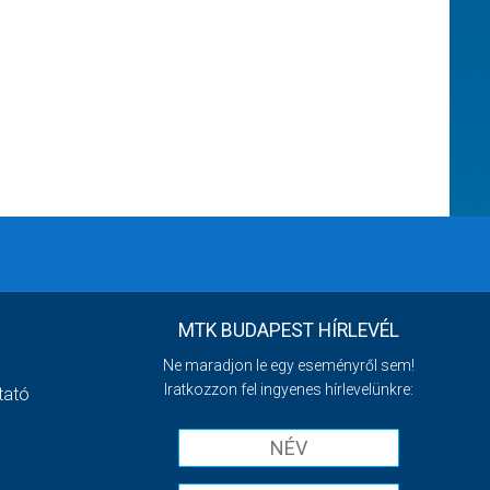
MTK BUDAPEST HÍRLEVÉL
Ne maradjon le egy eseményről sem!
Iratkozzon fel ingyenes hírlevelünkre:
tató