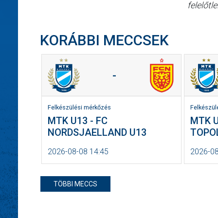
felelőtl
KORÁBBI MECCSEK
-
Felkészülési mérkőzés
Felkészül
MTK U13 - FC
MTK U
NORDSJAELLAND U13
TOPO
2026-08-08 14:45
2026-08
TÖBBI MECCS