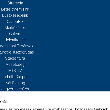
Stratégia
Létesítményeink
Büszkeségeink
Csapatok
Mérkőzések
Galéria
Jelentkezés
eccsnapi Élmények
zurkolói Kezdőrúgás
Stadiontúra
Vezetőség
MTK TV
Felnőtt Csapat
Női Szakág
Jegyértékesítés
Webshop
Stadion
znál.
Egyesület
almak és hirdetések személyre szabásához, közösségi funkciók