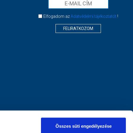
Elfogadom az
Adatvédelmi tájékoztatót
!
FELIRATKOZOM
Összes süti engedélyezése