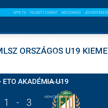
MTK TV
FELNŐTT CSAPAT
NŐI SZAKÁG
JEGYÉRTÉKES
NYITÓLAP
 MLSZ ORSZÁGOS U19 KIEME
HÍREK
AKADÉMIA
- ETO AKADÉMIA U19
CSAPATOK
MÉRKŐZÉSEK
1
-
3