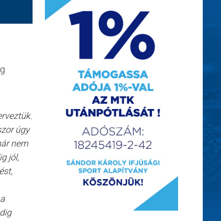
ng
erveztük.
szor úgy
 már nem
g jól,
ést,
 a
edig