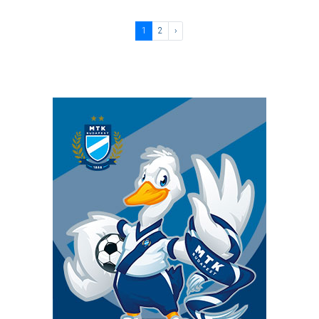
1
2
›