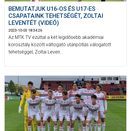
BEMUTATJUK U16-OS ÉS U17-ES
CSAPATAINK TEHETSÉGÉT, ZOLTAI
LEVENTÉT (VIDEÓ)
2023-10-03 18:34:26
Az MTK TV ezúttal a két legidősebb akadémiai
korosztály között váltogató utánpótlás válogatott
tehetséggel, Zoltai Leven...