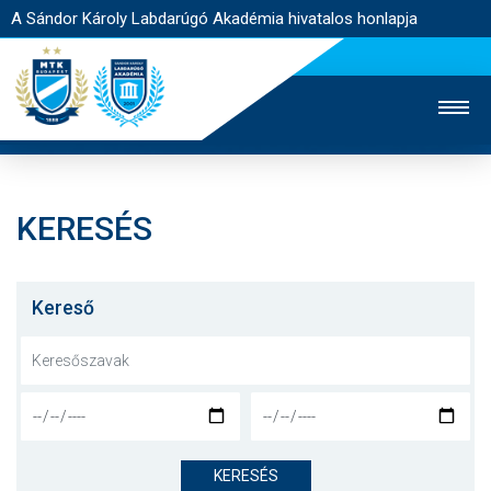
A Sándor Károly Labdarúgó Akadémia hivatalos honlapja
KERESÉS
MTK TV
FELNŐTT CSAPAT
NŐI SZAKÁG
JEGYÉRTÉKESÍTÉS
WEBSHOP
STADION
Kereső
EGYESÜLET
KAPCSOLAT
NYITÓLAP
HÍREK
KERESÉS
AKADÉMIA