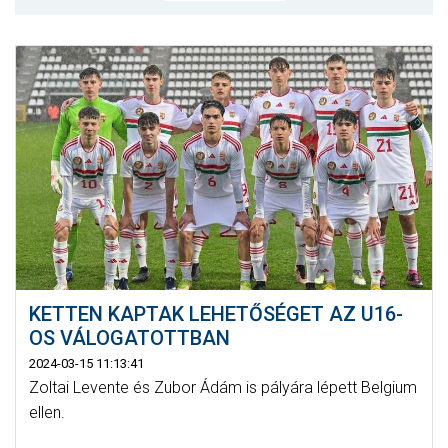
CSAPATOK
MÉRKŐZÉSEK
GALÉRIA
JELENTKEZÉS
SZURKOLÓI ÉLMÉNYEK
VEZETŐSÉG
KETTEN KAPTAK LEHETŐSÉGET AZ U16-
OS VÁLOGATOTTBAN
2024-03-15 11:13:41
Zoltai Levente és Zubor Ádám is pályára lépett Belgium
ellen.