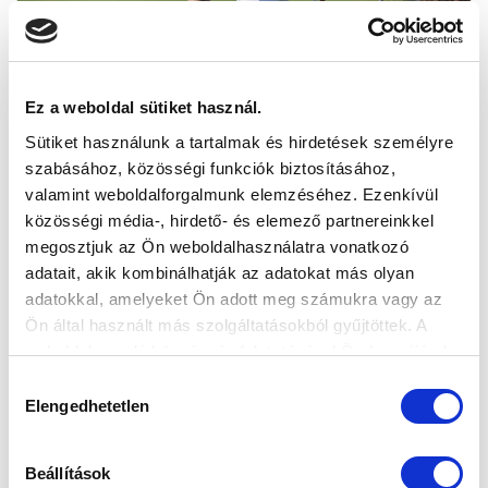
Ez a weboldal sütiket használ.
ZUBOR ÁDÁM ÉS ZOLTAI LEVENTE IZLAND
Sütiket használunk a tartalmak és hirdetések személyre
ELLEN BIZONYÍTHATNAK AZ U16-OS
szabásához, közösségi funkciók biztosításához,
VÁLOGATOTTBAN
valamint weboldalforgalmunk elemzéséhez. Ezenkívül
2023-08-27 16:50:02
közösségi média-, hirdető- és elemező partnereinkkel
Két tehetséges játékosunk a szigetországban készül
megosztjuk az Ön weboldalhasználatra vonatkozó
együtt a nemzeti csapattal.
adatait, akik kombinálhatják az adatokat más olyan
adatokkal, amelyeket Ön adott meg számukra vagy az
Ön által használt más szolgáltatásokból gyűjtöttek. A
weboldalon való böngészés folytatásával Ön hozzájárul a
sütik használatához.
Hozzájárulás
Elengedhetetlen
kiválasztása
Beállítások