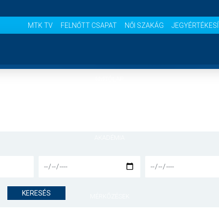
MTK TV
FELNŐTT CSAPAT
NŐI SZAKÁG
JEGYÉRTÉKES
NYITÓLAP
HÍREK
AKADÉMIA
CSAPATOK
KERESÉS
MÉRKŐZÉSEK