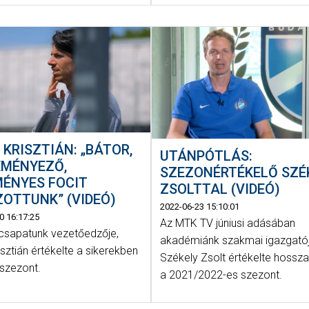
 KRISZTIÁN: „BÁTOR,
UTÁNPÓTLÁS:
EMÉNYEZŐ,
SZEZONÉRTÉKELŐ SZÉ
MÉNYES FOCIT
ZSOLTTAL (VIDEÓ)
OTTUNK” (VIDEÓ)
2022-06-23 15:10:01
0 16:17:25
Az MTK TV júniusi adásában
csapatunk vezetőedzője,
akadémiánk szakmai igazgatój
isztián értékelte a sikerekben
Székely Zsolt értékelte hossz
szezont.
a 2021/2022-es szezont.