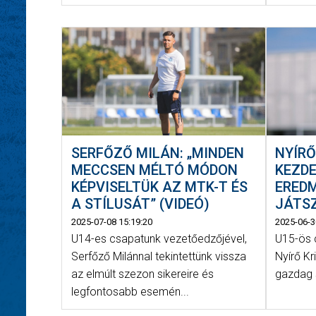
SERFŐZŐ MILÁN: „MINDEN
NYÍRŐ
MECCSEN MÉLTÓ MÓDON
KEZD
KÉPVISELTÜK AZ MTK-T ÉS
ERED
A STÍLUSÁT” (VIDEÓ)
JÁTSZ
2025-07-08 15:19:20
2025-06-3
U14-es csapatunk vezetőedzőjével,
U15-ös 
Serfőző Milánnal tekintettünk vissza
Nyírő Kr
az elmúlt szezon sikereire és
gazdag 
legfontosabb esemén...