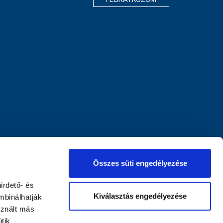
Összes süti engedélyezése
irdető- és
Kiválasztás engedélyezése
mbinálhatják
sznált más
tik