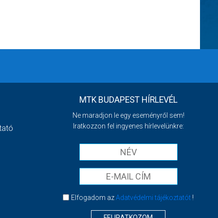
MTK BUDAPEST HÍRLEVÉL
Ne maradjon le egy eseményről sem!
Iratkozzon fel ingyenes hírlevelünkre:
tató
Elfogadom az
Adatvédelmi tájékoztatót
!
FELIRATKOZOM