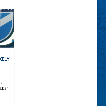
KELY
a,
abban