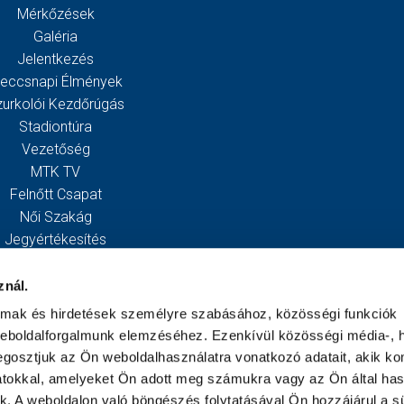
Mérkőzések
Galéria
Jelentkezés
eccsnapi Élmények
zurkolói Kezdőrúgás
Stadiontúra
Vezetőség
MTK TV
Felnőtt Csapat
Női Szakág
Jegyértékesítés
Webshop
Stadion
znál.
Egyesület
almak és hirdetések személyre szabásához, közösségi funkciók
Kapcsolat
weboldalforgalmunk elemzéséhez. Ezenkívül közösségi média-, h
gosztjuk az Ön weboldalhasználatra vonatkozó adatait, akik ko
atokkal, amelyeket Ön adott meg számukra vagy az Ön által ha
ek. A weboldalon való böngészés folytatásával Ön hozzájárul a sü