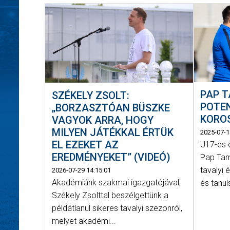
PAP T
SZÉKELY ZSOLT:
POTEN
„BORZASZTÓAN BÜSZKE
KOROS
VAGYOK ARRA, HOGY
MILYEN JÁTÉKKAL ÉRTÜK
2025-07-1
EL EZEKET AZ
U17-es 
EREDMÉNYEKET” (VIDEÓ)
Pap Tam
tavalyi
2026-07-29 14:15:01
Akadémiánk szakmai igazgatójával,
és tanul
Székely Zsolttal beszélgettünk a
példátlanul sikeres tavalyi szezonról,
melyet akadémi...