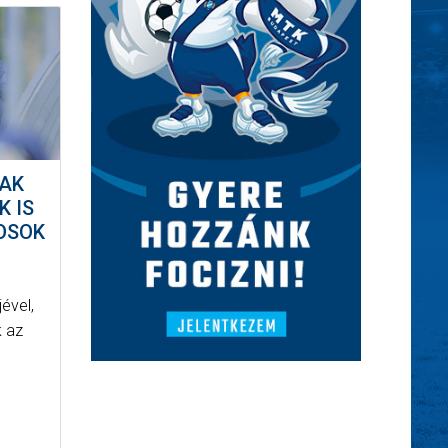
TAK
K IS
OSOK
ével,
k az