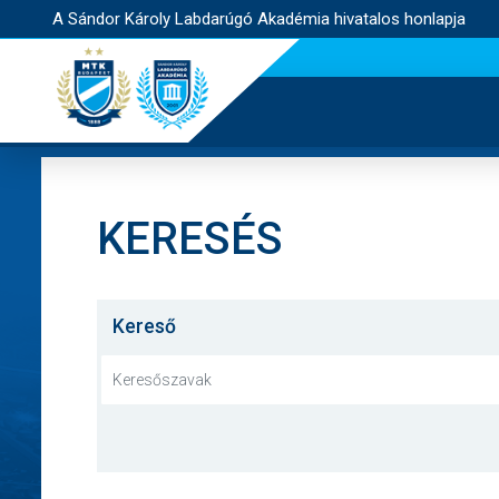
A Sándor Károly Labdarúgó Akadémia hivatalos honlapja
KERESÉS
Kereső