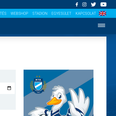
ÍTÉS
WEBSHOP
STADION
EGYESÜLET
KAPCSOLAT