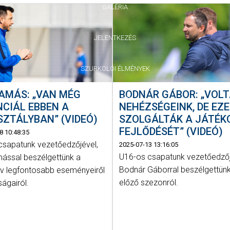
GALÉRIA
JELENTKEZÉS
SZURKOLÓI ÉLMÉNYEK
AMÁS: „VAN MÉG
BODNÁR GÁBOR: „VOL
VEZETŐSÉG
CIÁL EBBEN A
NEHÉZSÉGEINK, DE EZE
ZTÁLYBAN” (VIDEÓ)
SZOLGÁLTÁK A JÁTÉK
FEJLŐDÉSÉT” (VIDEÓ)
8 10:48:35
csapatunk vezetőedzőjével,
2025-07-13 13:16:05
U16-os csapatunk vezetőedzőj
ással beszélgettünk a
Bodnár Gáborral beszélgettün
 év legfontosabb eseményeiről
előző szezonról.
ságairól.