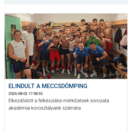
CSAPATOK
MÉRKŐZÉSEK
GALÉRIA
JELENTKEZÉS
SZURKOLÓI ÉLMÉNYEK
VEZETŐSÉG
ELINDULT A MECCSDÖMPING
2026-08-02 17:58:55
Elkezdődött a felkészülési mérkőzések sorozata
akadémiai korosztályaink számára.