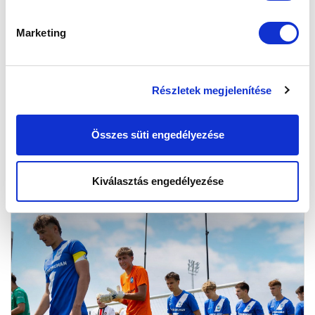
Marketing
ELKEZDŐDÖTT A PONTVADÁSZAT
(KÉPGALÉRIA)
2025-08-31 08:28:11
Részletek megjelenítése
Négy mérkőzést játszottak akadémiai korosztályú
csapataink a bajnoki nyitányon.
Összes süti engedélyezése
Kiválasztás engedélyezése