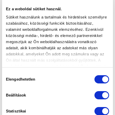
Ez a weboldal sütiket használ.
ÖT KOROSZTÁLYUNK HAT MÉRKŐZÉSEN
LÉPETT PÁLYÁRA A HÉTEN (GALÉRIA)
Sütiket használunk a tartalmak és hirdetések személyre
szabásához, közösségi funkciók biztosításához,
2025-10-19 00:09:05
Eseménydús héten vannak túl akadémiai
valamint weboldalforgalmunk elemzéséhez. Ezenkívül
korosztályaink.
közösségi média-, hirdető- és elemező partnereinkkel
megosztjuk az Ön weboldalhasználatra vonatkozó
adatait, akik kombinálhatják az adatokat más olyan
adatokkal, amelyeket Ön adott meg számukra vagy az
Ön által használt más szolgáltatásokból gyűjtöttek. A
weboldalon való böngészés folytatásával Ön hozzájárul a
sütik használatához.
Hozzájárulás
Elengedhetetlen
kiválasztása
Beállítások
Statisztikai