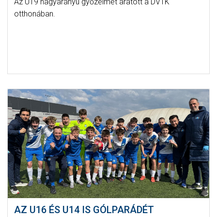
Az U19 nagyarányú győzelmet aratott a DVTK
otthonában.
AZ U16 ÉS U14 IS GÓLPARÁDÉT