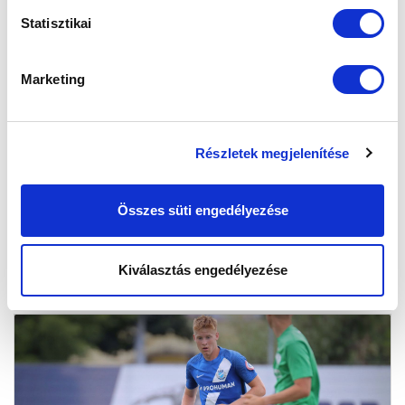
Statisztikai
Marketing
PROFI SZERZŐDÉST ÍRT ALÁ KLUBUNKKAL
FÖLDI GERGŐ, HERCZEG BOTOND ÉS
KENESEI NOEL
Részletek megjelenítése
2023-07-14 18:40:30
Három 2006-os születésű tehetségünk egyaránt élete
Összes süti engedélyezése
első profi kontraktusát kötötte meg.
Kiválasztás engedélyezése