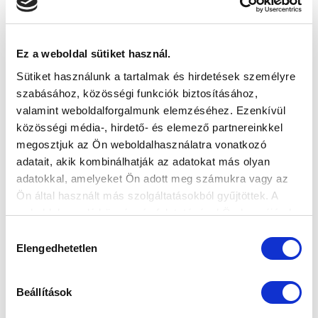
HERCZEG BOTOND ÉS STUMPF GÁBOR
Ez a weboldal sütiket használ.
MEGHÍVÓT KAPTAK AZ U18-AS
Sütiket használunk a tartalmak és hirdetések személyre
VÁLOGATOTTBA
szabásához, közösségi funkciók biztosításához,
2023-09-28 11:09:31
valamint weboldalforgalmunk elemzéséhez. Ezenkívül
Biztonsági tartalékként Vas Milánra is számít a szakmai
közösségi média-, hirdető- és elemező partnereinkkel
stáb.
megosztjuk az Ön weboldalhasználatra vonatkozó
adatait, akik kombinálhatják az adatokat más olyan
adatokkal, amelyeket Ön adott meg számukra vagy az
Ön által használt más szolgáltatásokból gyűjtöttek. A
weboldalon való böngészés folytatásával Ön hozzájárul a
sütik használatához.
Hozzájárulás
Elengedhetetlen
kiválasztása
Beállítások