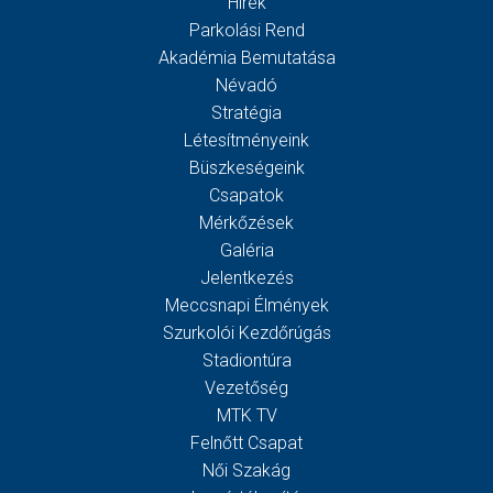
Hírek
Parkolási Rend
Akadémia Bemutatása
Névadó
Stratégia
Létesítményeink
Büszkeségeink
Csapatok
Mérkőzések
Galéria
Jelentkezés
Meccsnapi Élmények
Szurkolói Kezdőrúgás
Stadiontúra
Vezetőség
MTK TV
Felnőtt Csapat
Női Szakág