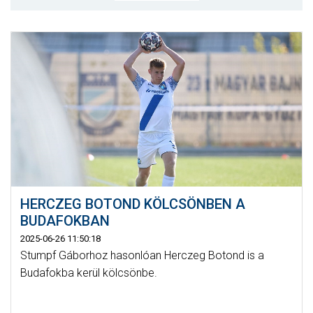
CSAPATOK
MÉRKŐZÉSEK
GALÉRIA
JELENTKEZÉS
SZURKOLÓI ÉLMÉNYEK
VEZETŐSÉG
HERCZEG BOTOND KÖLCSÖNBEN A
BUDAFOKBAN
2025-06-26 11:50:18
Stumpf Gáborhoz hasonlóan Herczeg Botond is a
Budafokba kerül kölcsönbe.