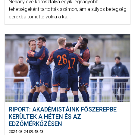
Néhány éve korosztálya egyik legnagyobb
tehetségeként tartották számon, ám a súlyos betegség
derékba törhette volna a ka...
RIPORT: AKADÉMISTÁINK FŐSZEREPBE
KERÜLTEK A HÉTEN ÉS AZ
EDZŐMÉRKŐZÉSEN
2024-03-24 09:48:43