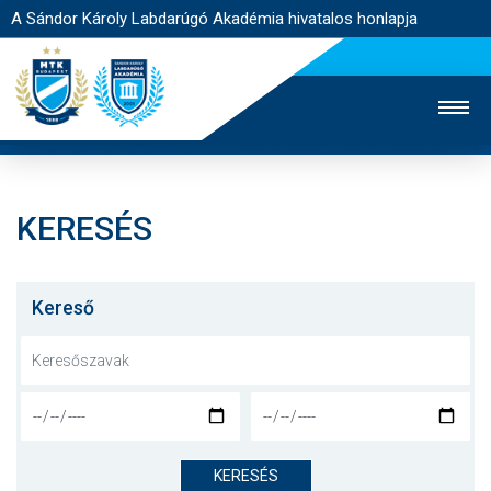
A Sándor Károly Labdarúgó Akadémia hivatalos honlapja
KERESÉS
MTK TV
FELNŐTT CSAPAT
NŐI SZAKÁG
JEGYÉRTÉKESÍTÉS
WEBSHOP
STADION
Kereső
EGYESÜLET
KAPCSOLAT
NYITÓLAP
HÍREK
KERESÉS
AKADÉMIA