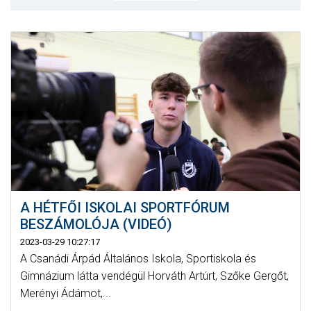
CSAPATOK
MÉRKŐZÉSEK
GALÉRIA
JELENTKEZÉS
SZURKOLÓI ÉLMÉNYEK
VEZETŐSÉG
A HÉTFŐI ISKOLAI SPORTFÓRUM
BESZÁMOLÓJA (VIDEÓ)
2023-03-29 10:27:17
A Csanádi Árpád Általános Iskola, Sportiskola és
Gimnázium látta vendégül Horváth Artúrt, Szőke Gergőt,
Merényi Ádámot,...