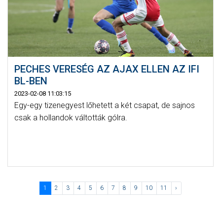
PECHES VERESÉG AZ AJAX ELLEN AZ IFI
BL-BEN
2023-02-08 11:03:15
Egy-egy tizenegyest lőhetett a két csapat, de sajnos
csak a hollandok váltották gólra.
1
2
3
4
5
6
7
8
9
10
11
›