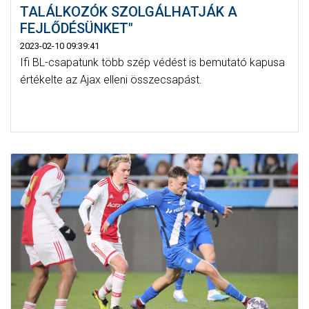
TALÁLKOZÓK SZOLGÁLHATJÁK A
FEJLŐDÉSÜNKET"
2023-02-10 09:39:41
Ifi BL-csapatunk több szép védést is bemutató kapusa
értékelte az Ajax elleni összecsapást.