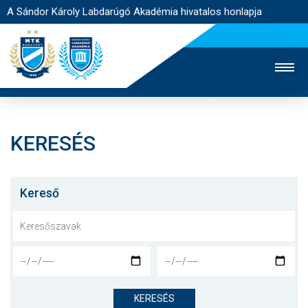
A Sándor Károly Labdarúgó Akadémia hivatalos honlapja
KERESÉS
MTK TV
FELNŐTT CSAPAT
NŐI SZAKÁG
JEGYÉRTÉKESÍTÉS
WEBSHOP
STADION
Kereső
EGYESÜLET
KAPCSOLAT
NYITÓLAP
HÍREK
KERESÉS
AKADÉMIA