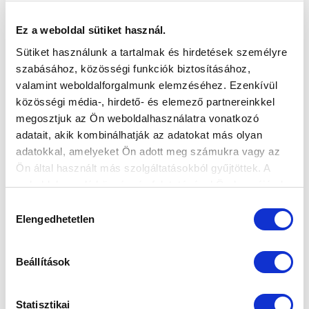
Ez a weboldal sütiket használ.
HORVÁTH ARTÚR: "TANULTUNK AZ AJAX
Sütiket használunk a tartalmak és hirdetések személyre
ELLENI IFI BL-MECCSBŐL"
szabásához, közösségi funkciók biztosításához,
2023-02-09 09:47:46
valamint weboldalforgalmunk elemzéséhez. Ezenkívül
Ifi BL-csapatunk kapitánya értékelte az Ajax ellen 1-0-ra
közösségi média-, hirdető- és elemező partnereinkkel
elveszített összecsapást.
megosztjuk az Ön weboldalhasználatra vonatkozó
adatait, akik kombinálhatják az adatokat más olyan
adatokkal, amelyeket Ön adott meg számukra vagy az
Ön által használt más szolgáltatásokból gyűjtöttek. A
weboldalon való böngészés folytatásával Ön hozzájárul a
sütik használatához.
Hozzájárulás
Elengedhetetlen
kiválasztása
Beállítások
Statisztikai