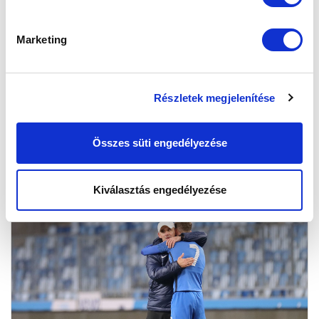
Marketing
GYERTEK TI IS SZURKOLNI AZ AJAX
ELLENI IFI BL-MÉRKŐZÉSRE!
2023-02-08 16:28:56
Részletek megjelenítése
Németh Krisztián és Stieber Zoltán is ott lesznek az
Ajax elleni ifi BL-találkozón. Gyertek ti is szurkolni az Új
Hidegk...
Összes süti engedélyezése
Kiválasztás engedélyezése