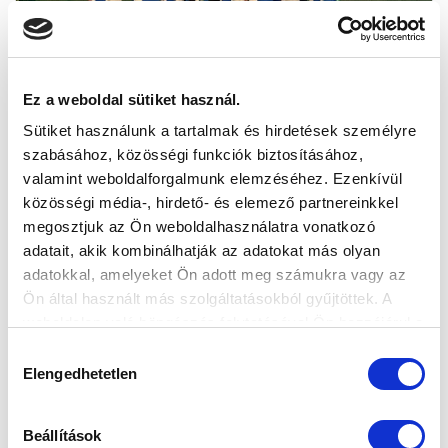
Ez a weboldal sütiket használ.
ELŐAKADÉMIA: HÁROM
Sütiket használunk a tartalmak és hirdetések személyre
TORNAGYŐZELEMMEL ZÁRTUK AZ ÉVET
szabásához, közösségi funkciók biztosításához,
valamint weboldalforgalmunk elemzéséhez. Ezenkívül
2025-12-09 15:16:26
közösségi média-, hirdető- és elemező partnereinkkel
Első helyen zárt az U7, az U8 és az U9, bronzot nyert az
megosztjuk az Ön weboldalhasználatra vonatkozó
U10.
adatait, akik kombinálhatják az adatokat más olyan
adatokkal, amelyeket Ön adott meg számukra vagy az
Ön által használt más szolgáltatásokból gyűjtöttek. A
weboldalon való böngészés folytatásával Ön hozzájárul a
sütik használatához.
Hozzájárulás
Elengedhetetlen
kiválasztása
Beállítások