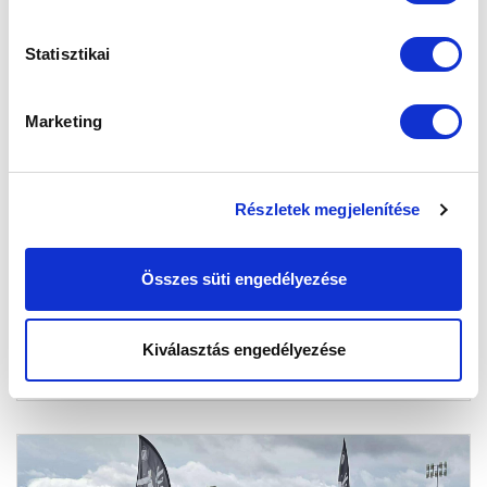
Statisztikai
Marketing
TORNAGYŐZTES LETT SZLOVÁKIÁBAN
U9-ES CSAPATUNK
Részletek megjelenítése
2025-11-25 10:48:57
Gáspár Illés bekerült a torna válogatottjába.
Összes süti engedélyezése
Kiválasztás engedélyezése