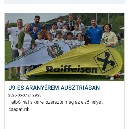
CSAPATOK
MÉRKŐZÉSEK
GALÉRIA
JELENTKEZÉS
SZURKOLÓI ÉLMÉNYEK
VEZETŐSÉG
U9-ES ARANYÉREM AUSZTRIÁBAN
2026-06-07 21:29:23
Hatból hat sikerrel szerezte meg az első helyet
csapatunk.