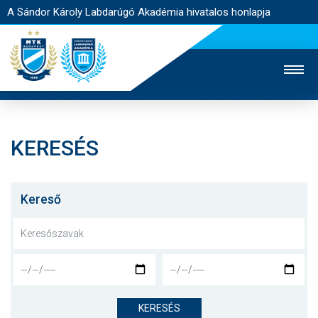
A Sándor Károly Labdarúgó Akadémia hivatalos honlapja
KERESÉS
MTK TV
FELNŐTT CSAPAT
NŐI SZAKÁG
JEGYÉRTÉKESÍTÉS
WEBSHOP
STADION
Kereső
EGYESÜLET
KAPCSOLAT
NYITÓLAP
HÍREK
KERESÉS
AKADÉMIA