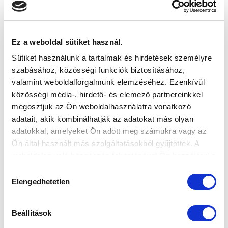
Ez a weboldal sütiket használ.
ÖT KOROSZTÁLYUNK VETT RÉSZT
Sütiket használunk a tartalmak és hirdetések személyre
AUSZTRIAI TEREMTORNÁN
szabásához, közösségi funkciók biztosításához,
2024-12-11 11:55:49
valamint weboldalforgalmunk elemzéséhez. Ezenkívül
Két csapatunk is dobogóra állhatott.
közösségi média-, hirdető- és elemező partnereinkkel
megosztjuk az Ön weboldalhasználatra vonatkozó
adatait, akik kombinálhatják az adatokat más olyan
adatokkal, amelyeket Ön adott meg számukra vagy az
Ön által használt más szolgáltatásokból gyűjtöttek. A
weboldalon való böngészés folytatásával Ön hozzájárul a
sütik használatához.
Hozzájárulás
Elengedhetetlen
kiválasztása
Beállítások