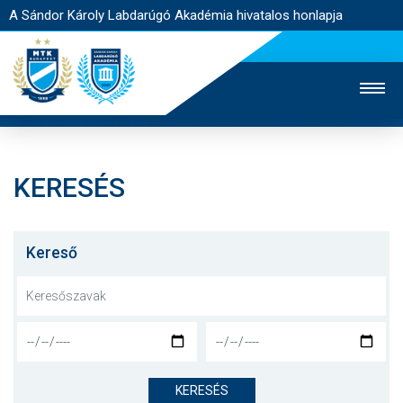
A Sándor Károly Labdarúgó Akadémia hivatalos honlapja
KERESÉS
MTK TV
FELNŐTT CSAPAT
NŐI SZAKÁG
JEGYÉRTÉKESÍTÉS
WEBSHOP
STADION
Kereső
EGYESÜLET
KAPCSOLAT
NYITÓLAP
HÍREK
KERESÉS
AKADÉMIA