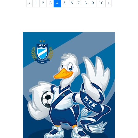
‹
1
2
3
4
5
6
7
8
9
10
›