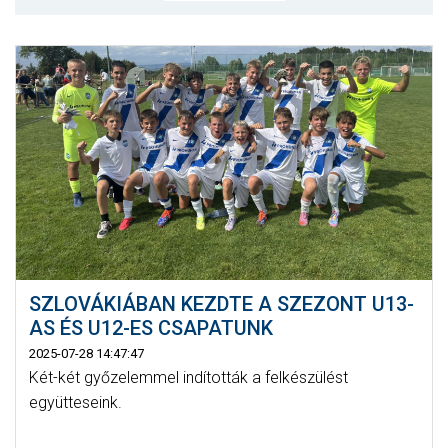
CSAPATOK
MÉRKŐZÉSEK
GALÉRIA
JELENTKEZÉS
SZURKOLÓI ÉLMÉNYEK
VEZETŐSÉG
SZLOVÁKIÁBAN KEZDTE A SZEZONT U13-
AS ÉS U12-ES CSAPATUNK
2025-07-28 14:47:47
Két-két győzelemmel indították a felkészülést
együtteseink.