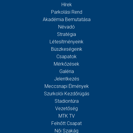
Hírek
Parkolási Rend
Akadémia Bemutatása
Névadó
Stratégia
Létesítményeink
Büszkeségeink
Csapatok
Mérkőzések
Galéria
Jelentkezés
Meccsnapi Élmények
Szurkolói Kezdőrúgás
Stadiontúra
Vezetőség
MTK TV
Felnőtt Csapat
Női Szakág