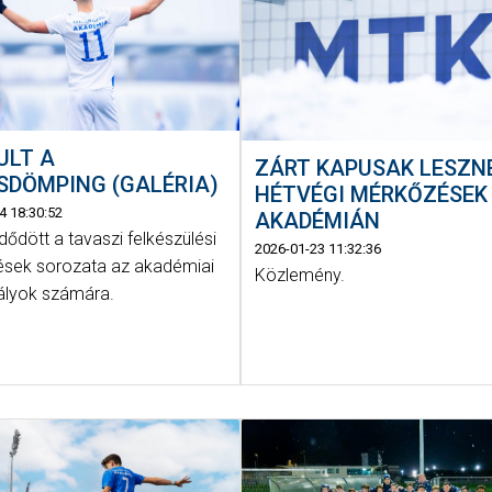
ULT A
ZÁRT KAPUSAK LESZN
SDÖMPING (GALÉRIA)
HÉTVÉGI MÉRKŐZÉSEK
4 18:30:52
AKADÉMIÁN
ődött a tavaszi felkészülési
2026-01-23 11:32:36
sek sorozata az akadémiai
Közlemény.
ályok számára.