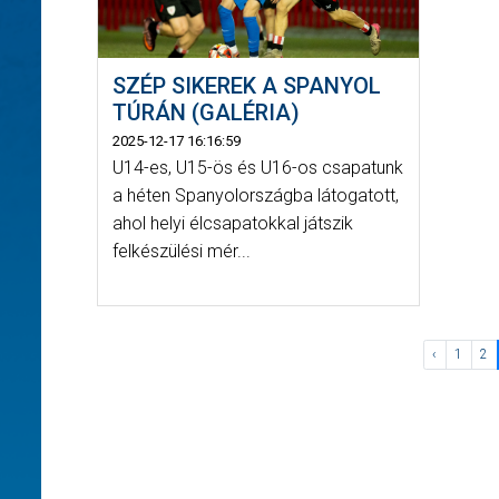
SZÉP SIKEREK A SPANYOL
TÚRÁN (GALÉRIA)
2025-12-17 16:16:59
U14-es, U15-ös és U16-os csapatunk
a héten Spanyolországba látogatott,
ahol helyi élcsapatokkal játszik
felkészülési mér...
‹
1
2