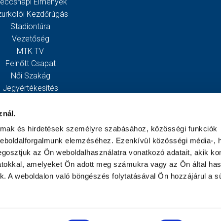
eccsnapi Élmények
zurkolói Kezdőrúgás
Stadiontúra
Vezetőség
MTK TV
Felnőtt Csapat
Női Szakág
Jegyértékesítés
Webshop
Stadion
znál.
Egyesület
almak és hirdetések személyre szabásához, közösségi funkciók
Kapcsolat
weboldalforgalmunk elemzéséhez. Ezenkívül közösségi média-, h
gosztjuk az Ön weboldalhasználatra vonatkozó adatait, akik ko
atokkal, amelyeket Ön adott meg számukra vagy az Ön által ha
ek. A weboldalon való böngészés folytatásával Ön hozzájárul a sü