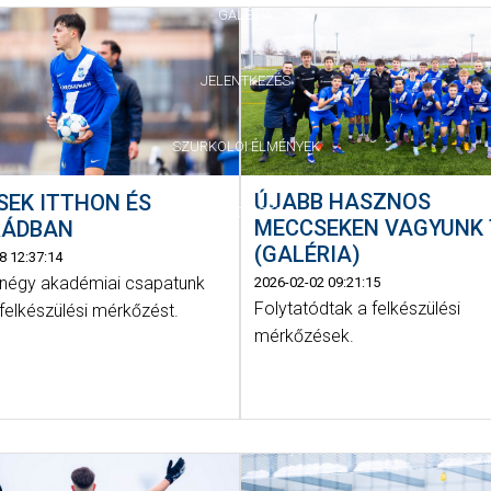
GALÉRIA
JELENTKEZÉS
SZURKOLÓI ÉLMÉNYEK
ÚJABB HASZNOS
SEK ITTHON ÉS
VEZETŐSÉG
MECCSEKEN VAGYUNK 
RÁDBAN
(GALÉRIA)
8 12:37:14
 négy akadémiai csapatunk
2026-02-02 09:21:15
Folytatódtak a felkészülési
 felkészülési mérkőzést.
mérkőzések.