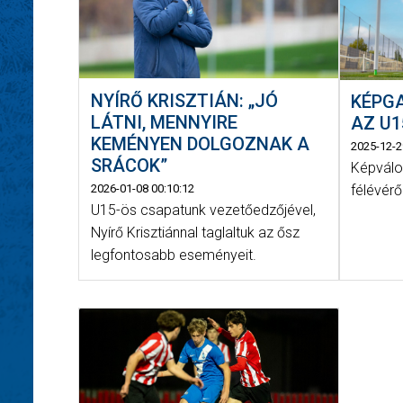
NYÍRŐ KRISZTIÁN: „JÓ
KÉPGA
LÁTNI, MENNYIRE
AZ U1
KEMÉNYEN DOLGOZNAK A
2025-12-2
SRÁCOK”
Képválo
2026-01-08 00:10:12
félévérő
U15-ös csapatunk vezetőedzőjével,
Nyírő Krisztiánnal taglaltuk az ősz
legfontosabb eseményeit.