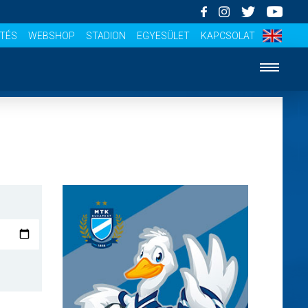
ÍTÉS
WEBSHOP
STADION
EGYESÜLET
KAPCSOLAT