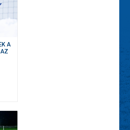
EK A
 AZ