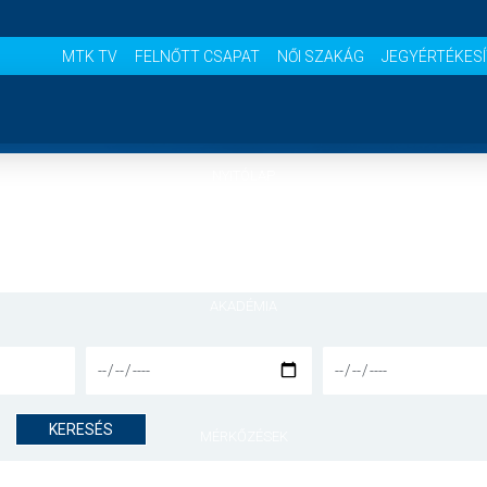
MTK TV
FELNŐTT CSAPAT
NŐI SZAKÁG
JEGYÉRTÉKES
NYITÓLAP
HÍREK
AKADÉMIA
CSAPATOK
KERESÉS
MÉRKŐZÉSEK