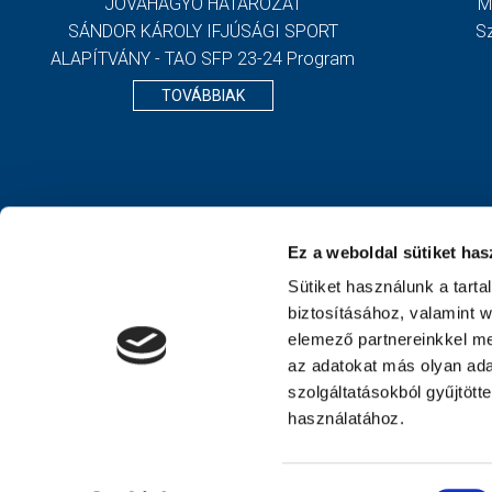
JÓVÁHAGYÓ HATÁROZAT
M
SÁNDOR KÁROLY IFJÚSÁGI SPORT
S
ALAPÍTVÁNY - TAO SFP 23-24 Program
TOVÁBBIAK
Ez a weboldal sütiket has
Sütiket használunk a tart
biztosításához, valamint 
elemező partnereinkkel me
az adatokat más olyan ad
szolgáltatásokból gyűjtött
használatához.