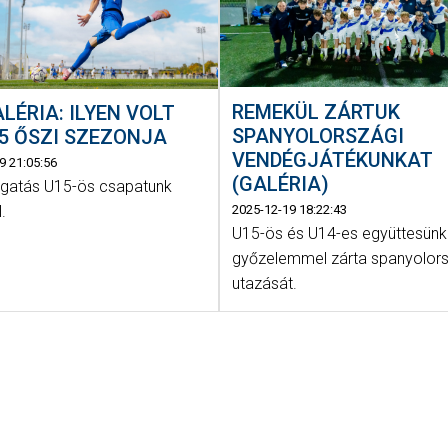
REMEKÜL ZÁRTUK
LÉRIA: ILYEN VOLT
SPANYOLORSZÁGI
5 ŐSZI SZEZONJA
VENDÉGJÁTÉKUNKAT
9 21:05:56
(GALÉRIA)
gatás U15-ös csapatunk
2025-12-19 18:22:43
l.
U15-ös és U14-es együttesünk 
győzelemmel zárta spanyolors
utazását.