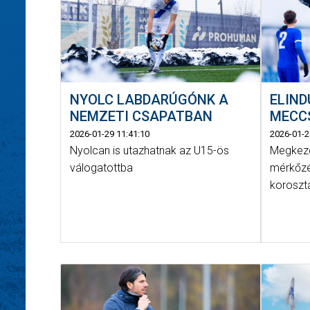
ELIND
NYOLC LABDARÚGÓNK A
MECC
NEMZETI CSAPATBAN
2026-01-2
2026-01-29 11:41:10
Megkezd
Nyolcan is utazhatnak az U15-ös
mérkőzé
válogatottba
koroszt