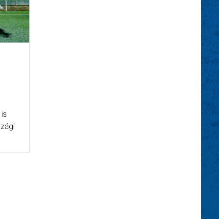
is
zági