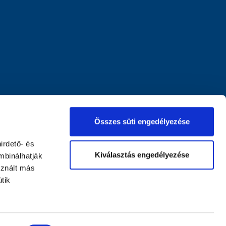
Összes süti engedélyezése
irdető- és
Kiválasztás engedélyezése
mbinálhatják
sznált más
tik