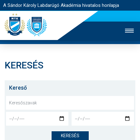
A Sándor Károly Labdarúgó Akadémia hivatalos honlapja
KERESÉS
MTK TV
FELNŐTT CSAPAT
NŐI SZAKÁG
JEGYÉRTÉKESÍTÉS
WEBSHOP
STADION
Kereső
EGYESÜLET
KAPCSOLAT
NYITÓLAP
HÍREK
KERESÉS
AKADÉMIA