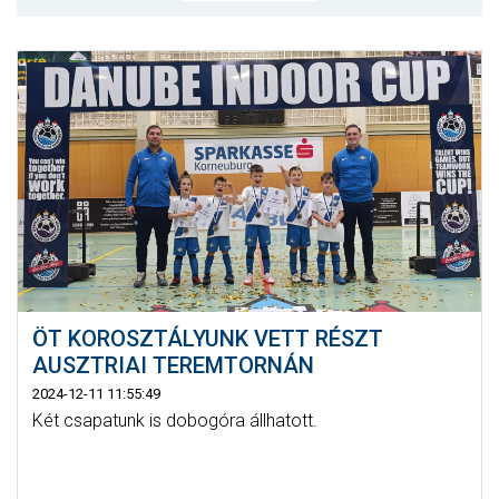
CSAPATOK
MÉRKŐZÉSEK
GALÉRIA
JELENTKEZÉS
SZURKOLÓI ÉLMÉNYEK
VEZETŐSÉG
ÖT KOROSZTÁLYUNK VETT RÉSZT
AUSZTRIAI TEREMTORNÁN
2024-12-11 11:55:49
Két csapatunk is dobogóra állhatott.