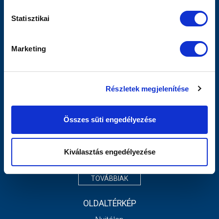
SÁNDOR KÁROLY IFJÚSÁGI SPORT
ALAPÍTVÁNY_SFP_KERELEM_2021-2022
Statisztikai
SÁNDOR KÁROLY IFJÚSÁGI SPORT ALAPÍTVÁNY SFP
2021-2022 MLSZ JÓVÁHAGYÓ HATÁROZAT
Marketing
2020. Évi Beszámoló És Közhasznúsági Melléklet,
Kiegészítő Melléklet
2021. Évi 1 % Felhasználási Közlemény
SÁNDOR KÁROLY IFJÚSÁGI SPORT
Részletek megjelenítése
ALAPÍTVÁNY_SFP_KERELEM_2022-2023
SÁNDOR KÁROLY IFJÚSÁGI SPORT
Összes süti engedélyezése
ALAPÍTVÁNY_SFP_2022-2023_MLSZ JÓVÁHAGYÓ
HATÁROZAT
SÁNDOR KÁROLY IFJÚSÁGI SPORT ALAPÍTVÁNY - TAO
Kiválasztás engedélyezése
SFP 23-24 Program
TOVÁBBIAK
OLDALTÉRKÉP