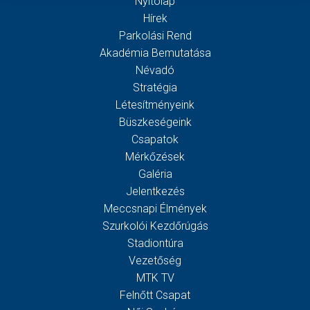
Nyitólap
Hírek
Parkolási Rend
Akadémia Bemutatása
Névadó
Stratégia
Létesítményeink
Büszkeségeink
Csapatok
Mérkőzések
Galéria
Jelentkezés
Meccsnapi Élmények
Szurkolói Kezdőrúgás
Stadiontúra
Vezetőség
MTK TV
Felnőtt Csapat