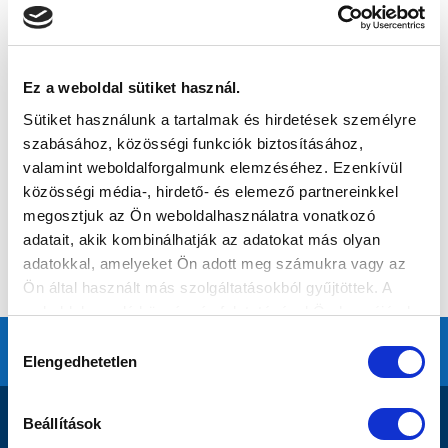
Ez a weboldal sütiket használ.
Sütiket használunk a tartalmak és hirdetések személyre
szabásához, közösségi funkciók biztosításához,
valamint weboldalforgalmunk elemzéséhez. Ezenkívül
közösségi média-, hirdető- és elemező partnereinkkel
megosztjuk az Ön weboldalhasználatra vonatkozó
adatait, akik kombinálhatják az adatokat más olyan
adatokkal, amelyeket Ön adott meg számukra vagy az
Ön által használt más szolgáltatásokból gyűjtöttek. A
weboldalon való böngészés folytatásával Ön hozzájárul a
sütik használatához.
Hozzájárulás
Elengedhetetlen
kiválasztása
DOKUMENTUMOK
Beállítások