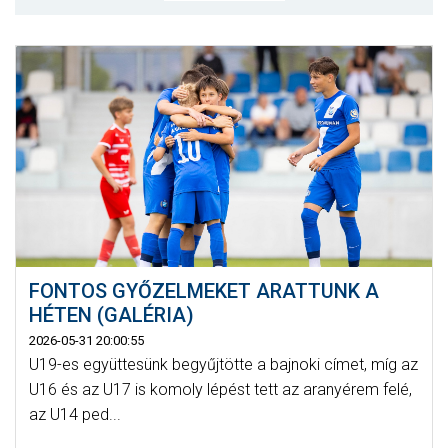
CSAPATOK
MÉRKŐZÉSEK
GALÉRIA
JELENTKEZÉS
SZURKOLÓI ÉLMÉNYEK
VEZETŐSÉG
FONTOS GYŐZELMEKET ARATTUNK A
HÉTEN (GALÉRIA)
2026-05-31 20:00:55
U19-es együttesünk begyűjtötte a bajnoki címet, míg az
U16 és az U17 is komoly lépést tett az aranyérem felé,
az U14 ped...