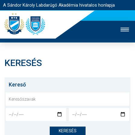
A Sándor Károly Labdarúgó Akadémia hivatalos honlapja
KERESÉS
MTK TV
FELNŐTT CSAPAT
NŐI SZAKÁG
JEGYÉRTÉKESÍTÉS
WEBSHOP
STADION
Kereső
EGYESÜLET
KAPCSOLAT
NYITÓLAP
HÍREK
KERESÉS
AKADÉMIA