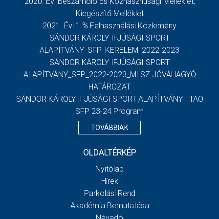
2020. Évi Beszámoló És Közhasznúsági Melléklet,
Kiegészítő Melléklet
2021. Évi 1 % Felhasználási Közlemény
SÁNDOR KÁROLY IFJÚSÁGI SPORT
ALAPÍTVÁNY_SFP_KERELEM_2022-2023
SÁNDOR KÁROLY IFJÚSÁGI SPORT
ALAPÍTVÁNY_SFP_2022-2023_MLSZ JÓVÁHAGYÓ
HATÁROZAT
SÁNDOR KÁROLY IFJÚSÁGI SPORT ALAPÍTVÁNY - TAO
SFP 23-24 Program
TOVÁBBIAK
OLDALTÉRKÉP
Nyitólap
Hírek
Parkolási Rend
Akadémia Bemutatása
Névadó