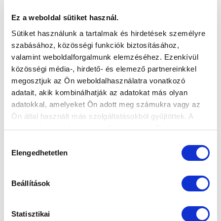
U13-AS ÉS U12-ES GYŐZELEM AZ FTC
Ez a weboldal sütiket használ.
ELLEN
Sütiket használunk a tartalmak és hirdetések személyre
2026-04-13 10:27:08
szabásához, közösségi funkciók biztosításához,
Mindkét csapatunk hazai pályán diadalmaskodott.
valamint weboldalforgalmunk elemzéséhez. Ezenkívül
közösségi média-, hirdető- és elemező partnereinkkel
megosztjuk az Ön weboldalhasználatra vonatkozó
adatait, akik kombinálhatják az adatokat más olyan
adatokkal, amelyeket Ön adott meg számukra vagy az
Ön által használt más szolgáltatásokból gyűjtöttek. A
weboldalon való böngészés folytatásával Ön hozzájárul a
sütik használatához.
Hozzájárulás
Elengedhetetlen
kiválasztása
Beállítások
Statisztikai