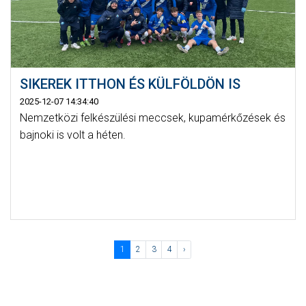
SIKEREK ITTHON ÉS KÜLFÖLDÖN IS
2025-12-07 14:34:40
Nemzetközi felkészülési meccsek, kupamérkőzések és
bajnoki is volt a héten.
1
2
3
4
›