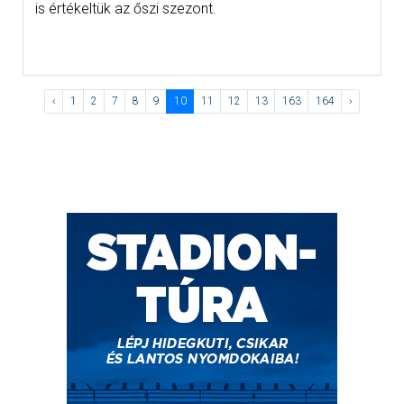
is értékeltük az őszi szezont.
‹
1
2
7
8
9
10
11
12
13
163
164
›