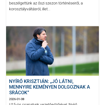
beszélgettünk az őszi szezon történéseiről, a
korosztályváltásról, illet...
NYÍRŐ KRISZTIÁN: „JÓ LÁTNI,
MENNYIRE KEMÉNYEN DOLGOZNAK A
SRÁCOK”
2026-01-08
U15-ös csapatunk vezetőedzőjével, Nyírő