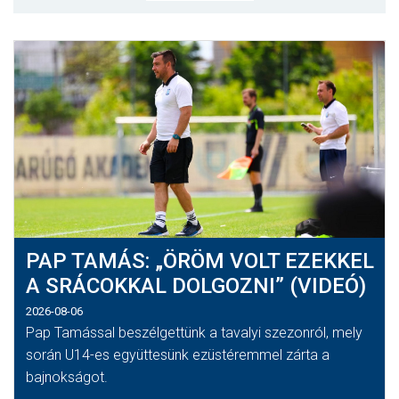
CSAPATOK
MÉRKŐZÉSEK
GALÉRIA
JELENTKEZÉS
SZURKOLÓI ÉLMÉNYEK
VEZETŐSÉG
PAP TAMÁS: „ÖRÖM VOLT EZEKKEL
A SRÁCOKKAL DOLGOZNI” (VIDEÓ)
2026-08-06
Pap Tamással beszélgettünk a tavalyi szezonról, mely
során U14-es együttesünk ezüstéremmel zárta a
bajnokságot.