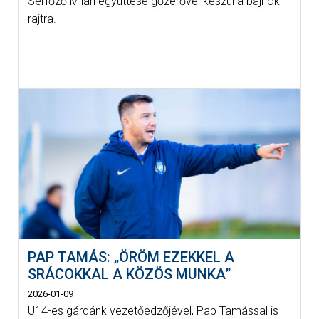
Serfőző Milán együttese gőzerővel készül a bajnoki
rajtra.
PAP TAMÁS: „ÖRÖM EZEKKEL A
SRÁCOKKAL A KÖZÖS MUNKA”
2026-01-09
U14-es gárdánk vezetőedzőjével, Pap Tamással is