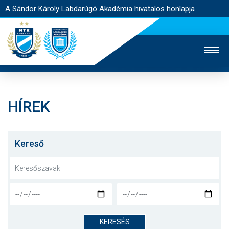
A Sándor Károly Labdarúgó Akadémia hivatalos honlapja
HÍREK
MTK TV
FELNŐTT CSAPAT
NŐI SZAKÁG
JEGYÉRTÉKESÍTÉS
WEBSHOP
STADION
Kereső
EGYESÜLET
KAPCSOLAT
NYITÓLAP
HÍREK
KERESÉS
AKADÉMIA