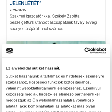
JELENLÉTÉT”
2026-01-15
Szakmai igazgatónkkal, Székely Zsolttal
beszélgettünk utánpótláscsapataink tavaly évvégi
spanyol túrájáról, ahol számos...
Ez a weboldal sütiket használ.
Sütiket használunk a tartalmak és hirdetések személyre
szabásához, közösségi funkciók biztosításához,
valamint weboldalforgalmunk elemzéséhez. Ezenkívül
közösségi média-, hirdető- és elemező partnereinkkel
KÉPGALÉRIA: AZ U15 IS EDZÉSBEN
megosztjuk az Ön weboldalhasználatra vonatkozó
2026-
adatait, akik kombinálhatják az adatokat más olyan
01-14