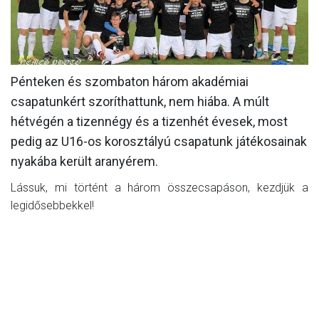
CSAPATOK
MÉRKŐZÉSEK
GALÉRIA
Pénteken és szombaton három akadémiai
csapatunkért szoríthattunk, nem hiába. A múlt
JELENTKEZÉS
hétvégén a tizennégy és a tizenhét évesek, most
SZURKOLÓI ÉLMÉNYEK
pedig az U16-os korosztályú csapatunk játékosainak
nyakába került aranyérem.
VEZETŐSÉG
Lássuk, mi történt a három összecsapáson, kezdjük a
legidősebbekkel!