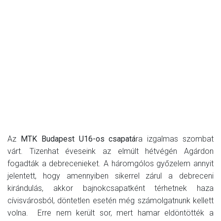
Az
MTK Budapest U16-os csapatá
ra izgalmas szombat
várt. Tizenhat éveseink az elmúlt hétvégén Agárdon
fogadták a debrecenieket. A háromgólos győzelem annyit
jelentett, hogy amennyiben sikerrel zárul a debreceni
kirándulás, akkor bajnokcsapatként térhetnek haza
cívisvárosból, döntetlen esetén még számolgatnunk kellett
volna. Erre nem került sor, mert hamar eldöntötték a