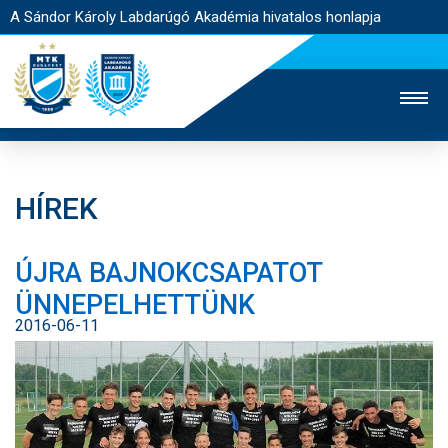
A Sándor Károly Labdarúgó Akadémia hivatalos honlapja
HÍREK
MTK TV
FELNŐTT CSAPAT
NŐI SZAKÁG
ÚJRA BAJNOKCSAPATOT
JEGYÉRTÉKESÍTÉS
WEBSHOP
STADION
ÜNNEPELHETTÜNK
EGYESÜLET
KAPCSOLAT
2016-06-11
NYITÓLAP
HÍREK
AKADÉMIA