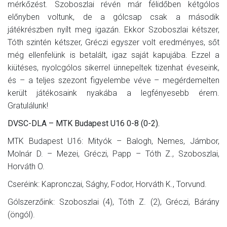
mérkőzést. Szoboszlai révén már félidőben kétgólos
előnyben voltunk, de a gólcsap csak a második
játékrészben nyílt meg igazán. Ekkor Szoboszlai kétszer,
Tóth szintén kétszer, Gréczi egyszer volt eredményes, sőt
még ellenfelünk is betalált, igaz saját kapujába. Ezzel a
kiütéses, nyolcgólos sikerrel ünnepeltek tizenhat éveseink,
és – a teljes szezont figyelembe véve – megérdemelten
került játékosaink nyakába a legfényesebb érem.
Gratulálunk!
DVSC-DLA – MTK Budapest U16 0-8 (0-2).
MTK Budapest U16: Mityók – Balogh, Nemes, Jámbor,
Molnár D. – Mezei, Gréczi, Papp – Tóth Z., Szoboszlai,
Horváth O.
Cseréink: Kapronczai, Sághy, Fodor, Horváth K., Torvund.
Gólszerzőink: Szoboszlai (4), Tóth Z. (2), Gréczi, Bárány
(öngól).