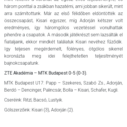
három ponttal a zsákban hazatérni, ami jobban sikerült, mint
arra számítottunk. Már az első félidőben eldöntötték az
összecsapást, Kisari egyszer, míg Adorján kétszer volt
eredményes, így háromgólos vezetéssel vonulhattak
pihenőre a csapatok. A második játékrészt sem lazsálták el
fiataljaink, ekkor mindkét találatuk Kisari nevéhez fűződik.
Igy teljesen megérdemelt, fölényes, ötgólos sikerrel
koronázta meg idei felejthetetlen teljesítményét
bajnokcsapatunk.
ZTE Akadémia – MTK Budapest 0-5 (0-3).
MTK Budapest U17: Papp – Szekeres, Szabó Zs., Adorján,
Berdó – Dencinger, Palincsár, Bolla – Kisari, Schafer, Kugli.
Cseréink: Ritzl, Bacsó, Lustyik.
Gólszerzőink: Kisari (3), Adorján (2).