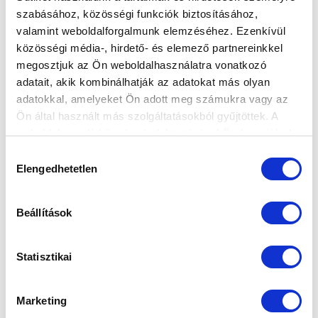
szabásához, közösségi funkciók biztosításához,
valamint weboldalforgalmunk elemzéséhez. Ezenkívül
közösségi média-, hirdető- és elemező partnereinkkel
megosztjuk az Ön weboldalhasználatra vonatkozó
adatait, akik kombinálhatják az adatokat más olyan
adatokkal, amelyeket Ön adott meg számukra vagy az
Ön által használt más szolgáltatásokból gyűjtöttek. A
weboldalon való böngészés folytatásával Ön hozzájárul a
sütik használatához.
Hozzájárulás
Elengedhetetlen
kiválasztása
Beállítások
Statisztikai
Marketing