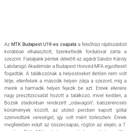
Az
MTK Budapest U19-es csapata
a felsőházi rájátszásból
korábban elhalasztott, tizenkettedik fordulóval zárta a
szezont. Fiataljaink péntek délelőtt az agárdi Sándor Károly
Labdarúgó Akadémián a Budapest Honvéd-MFA együttesét
fogadták. A találkozónak a helyezéseket illetően nem volt
tétje, ellenfelünk a második helyen zárja a szezont, míg a
mieink a harmadik helyen fejezik be azt. Ennek ellenére
nagy presztízscsatát hozott a találkozó, mivel kedden, a
Bozsik stadionban rendezett „odavágón”, balszerencsés
körülmények között, az utolsó percben kapott góllal
szenvedtünk vereséget, így volt miért törleszteni. Ennek
megfelelően indult az összecsapás, rögtön az elején, a 7.