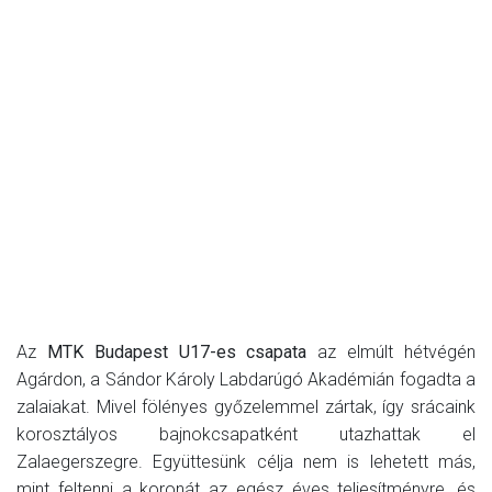
Az
MTK Budapest U17-es csapata
az elmúlt hétvégén
Agárdon, a Sándor Károly Labdarúgó Akadémián fogadta a
zalaiakat. Mivel fölényes győzelemmel zártak, így srácaink
korosztályos bajnokcsapatként utazhattak el
Zalaegerszegre. Együttesünk célja nem is lehetett más,
mint feltenni a koronát az egész éves teljesítményre, és