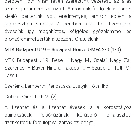
percben Tóth Milán révén szereztünk vezetést, az állás
szünetig már nem változott. A második félidő elején ismét
kiváló centerünk volt eredményes, amikor ebben a
játékrészben ismét a 7. percben talált be. Tizenkilenc
éveseink így magabiztos, kétgólos győzelemmel és
bronzéremmel zárták a szezont. Gratulálunk!
MTK Budapest U19 – Budapest Honvéd-MFA 2-0 (1-0).
MTK Budapest U19: Bese – Nagy M., Szalai, Nagy Zs.,
Szerencsi – Bayer, Hinora, Takács R. – Szabó D., Tóth M.,
Lassú.
Cseréink: Lamperth, Pancsuska, Lustyik, Tóth-Ilkó.
Gólszerzőink: Tóth M. (2).
A tizenhét és a tizenhat évesek is a korosztályos
bajnokságuk felsőházának korábbról elhalasztott
tizenkettedik fordulójával zárták az idényt.