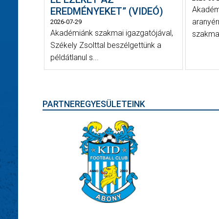
Akadémi
EREDMÉNYEKET” (VIDEÓ)
aranyér
2026-07-29
Akadémiánk szakmai igazgatójával,
szakmai
Székely Zsolttal beszélgettünk a
példátlanul s...
PARTNEREGYESÜLETEINK