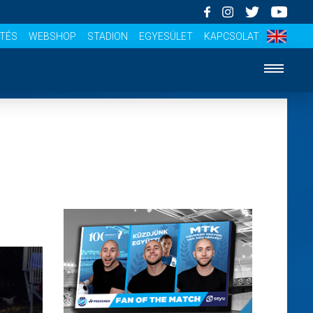
ÍTÉS
WEBSHOP
STADION
EGYESÜLET
KAPCSOLAT