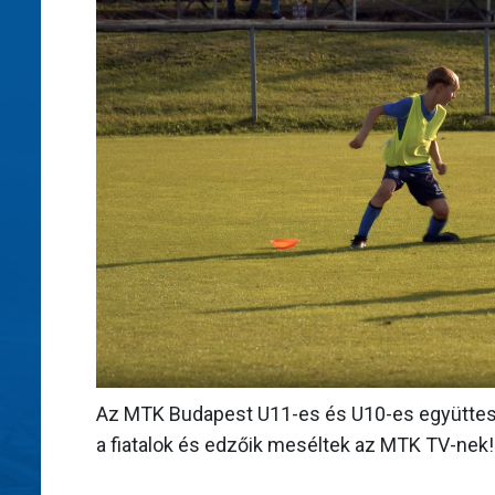
Az MTK Budapest U11-es és U10-es együttesei
a fiatalok és edzőik meséltek az MTK TV-nek!