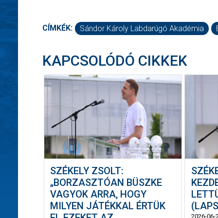
CÍMKÉK:
Sándor Károly Labdarúgó Akadémia
KAPCSOLÓDÓ CIKKEK
SZÉKELY ZSOLT:
SZÉKE
„BORZASZTÓAN BÜSZKE
KEZD
VAGYOK ARRA, HOGY
LETT
MILYEN JÁTÉKKAL ÉRTÜK
(LAP
EL EZEKET AZ
2026-06-