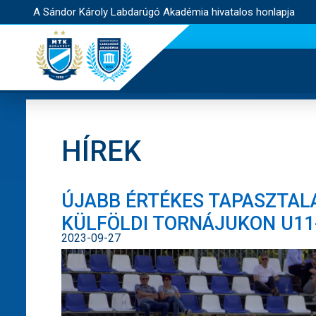
A Sándor Károly Labdarúgó Akadémia hivatalos honlapja
HÍREK
ÚJABB ÉRTÉKES TAPASZTAL
KÜLFÖLDI TORNÁJUKON U11-
2023-09-27