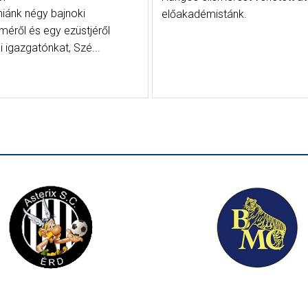
ánk négy bajnoki
előakadémistánk.
méről és egy ezüstjéről
 igazgatónkat, Szé...