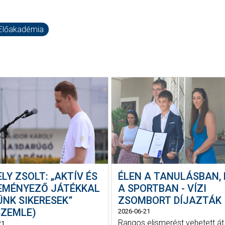
Előakadémia
LY ZSOLT: „AKTÍV ÉS
ÉLEN A TANULÁSBAN, 
EMÉNYEZŐ JÁTÉKKAL
A SPORTBAN - VÍZI
ÜNK SIKERESEK”
ZSOMBORT DÍJAZTÁK
SZEMLE)
2026-06-21
Rangos elismerést vehetett át
21