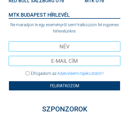
RED BULL SALZBURG U16
MTK U16
MTK BUDAPEST HÍRLEVÉL
Ne maradjon le egy eseményről sem! Iratkozzon fel ingyenes
hírlevelünkre:
Elfogadom az
Adatvédelmi tájékoztatót
!
FELIRATKOZOM
SZPONZOROK