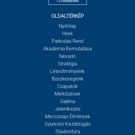
TOVÁBBIAK
OLDALTÉRKÉP
Nyitólap
Hírek
Parkolási Rend
Akadémia Bemutatása
Névadó
Stratégia
Létesítményeink
Büszkeségeink
Csapatok
Mérkőzések
Galéria
Jelentkezés
Meccsnapi Élmények
Szurkolói Kezdőrúgás
Stadiontúra