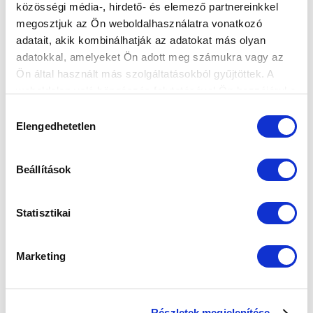
közösségi média-, hirdető- és elemező partnereinkkel
megosztjuk az Ön weboldalhasználatra vonatkozó
adatait, akik kombinálhatják az adatokat más olyan
adatokkal, amelyeket Ön adott meg számukra vagy az
Ön által használt más szolgáltatásokból gyűjtöttek. A
weboldalon való böngészés folytatásával Ön hozzájárul a
sütik használatához.
Hozzájárulás
Elengedhetetlen
kiválasztása
Beállítások
Statisztikai
Marketing
Részletek megjelenítése