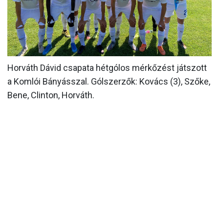
CSAPATOK
MÉRKŐZÉSEK
GALÉRIA
Horváth Dávid csapata hétgólos mérkőzést játszott
JELENTKEZÉS
a Komlói Bányásszal. Gólszerzők: Kovács (3), Szőke,
SZURKOLÓI ÉLMÉNYEK
Bene, Clinton, Horváth.
VEZETŐSÉG