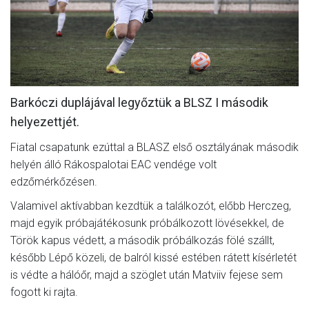
CSAPATOK
MÉRKŐZÉSEK
GALÉRIA
Barkóczi duplájával legyőztük a BLSZ I második
JELENTKEZÉS
helyezettjét.
SZURKOLÓI ÉLMÉNYEK
Fiatal csapatunk ezúttal a BLASZ első osztályának második
VEZETŐSÉG
helyén álló Rákospalotai EAC vendége volt
edzőmérkőzésen.
Valamivel aktívabban kezdtük a találkozót, előbb Herczeg,
majd egyik próbajátékosunk próbálkozott lövésekkel, de
Török kapus védett, a második próbálkozás fölé szállt,
később Lépő közeli, de balról kissé estében rátett kísérletét
is védte a hálóőr, majd a szöglet után Matviiv fejese sem
fogott ki rajta.