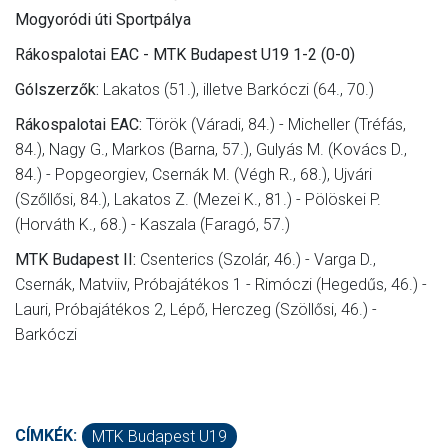
Mogyoródi úti Sportpálya
Rákospalotai EAC - MTK Budapest U19 1-2 (0-0)
Gólszerzők:
Lakatos (51.), illetve Barkóczi (64., 70.)
Rákospalotai EAC:
Török (Váradi, 84.) - Micheller (Tréfás,
84.), Nagy G., Markos (Barna, 57.), Gulyás M. (Kovács D.,
84.) - Popgeorgiev, Csernák M. (Végh R., 68.), Ujvári
(Szőllősi, 84.), Lakatos Z. (Mezei K., 81.) - Pölöskei P.
(Horváth K., 68.) - Kaszala (Faragó, 57.)
MTK Budapest II:
Csenterics (Szolár, 46.) - Varga D.,
Csernák, Matviiv, Próbajátékos 1 - Rimóczi (Hegedűs, 46.) -
Lauri, Próbajátékos 2, Lépő, Herczeg (Szöllősi, 46.) -
Barkóczi
CÍMKÉK:
MTK Budapest U19