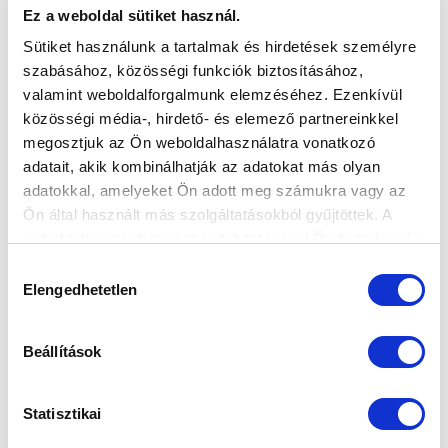
Ez a weboldal sütiket használ.
Sütiket használunk a tartalmak és hirdetések személyre
szabásához, közösségi funkciók biztosításához,
valamint weboldalforgalmunk elemzéséhez. Ezenkívül
közösségi média-, hirdető- és elemező partnereinkkel
megosztjuk az Ön weboldalhasználatra vonatkozó
adatait, akik kombinálhatják az adatokat más olyan
adatokkal, amelyeket Ön adott meg számukra vagy az
Ön által használt más szolgáltatásokból gyűjtöttek. A
weboldalon való böngészés folytatásával Ön hozzájárul a
sütik használatához.
Hozzájárulás
Elengedhetetlen
kiválasztása
Beállítások
Statisztikai