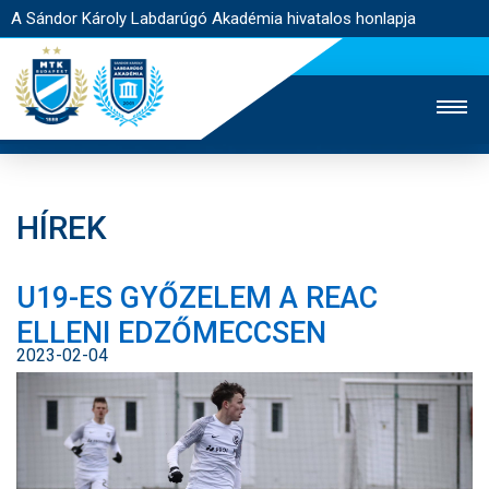
A Sándor Károly Labdarúgó Akadémia hivatalos honlapja
HÍREK
MTK TV
FELNŐTT CSAPAT
NŐI SZAKÁG
U19-ES GYŐZELEM A REAC
JEGYÉRTÉKESÍTÉS
WEBSHOP
STADION
ELLENI EDZŐMECCSEN
EGYESÜLET
KAPCSOLAT
2023-02-04
NYITÓLAP
HÍREK
AKADÉMIA