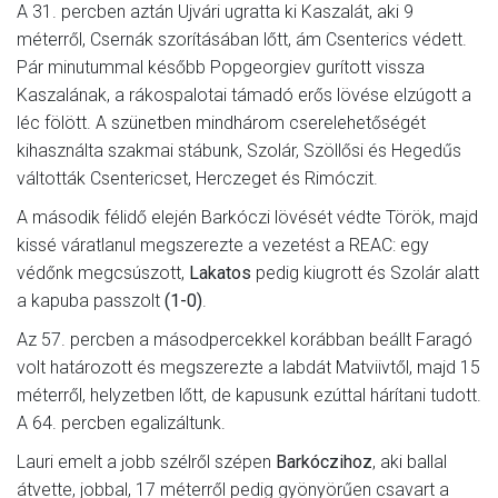
A 31. percben aztán Ujvári ugratta ki Kaszalát, aki 9
méterről, Csernák szorításában lőtt, ám Csenterics védett.
Pár minutummal később Popgeorgiev gurított vissza
Kaszalának, a rákospalotai támadó erős lövése elzúgott a
léc fölött. A szünetben mindhárom cserelehetőségét
kihasználta szakmai stábunk, Szolár, Szöllősi és Hegedűs
váltották Csentericset, Herczeget és Rimóczit.
A második félidő elején Barkóczi lövését védte Török, majd
kissé váratlanul megszerezte a vezetést a REAC: egy
védőnk megcsúszott,
Lakatos
pedig kiugrott és Szolár alatt
a kapuba passzolt
(1-0)
.
Az 57. percben a másodpercekkel korábban beállt Faragó
volt határozott és megszerezte a labdát Matviivtől, majd 15
méterről, helyzetben lőtt, de kapusunk ezúttal hárítani tudott.
A 64. percben egalizáltunk.
Lauri emelt a jobb szélről szépen
Barkóczihoz
, aki ballal
átvette, jobbal, 17 méterről pedig gyönyörűen csavart a