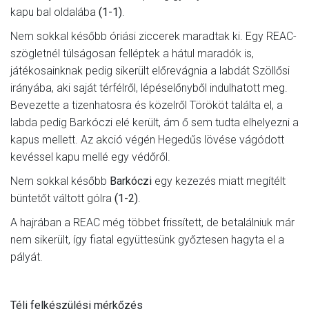
kapu bal oldalába
(1-1)
.
Nem sokkal később óriási ziccerek maradtak ki. Egy REAC-
szögletnél túlságosan felléptek a hátul maradók is,
játékosainknak pedig sikerült előrevágnia a labdát Szöllősi
irányába, aki saját térfélről, lépéselőnyből indulhatott meg.
Bevezette a tizenhatosra és közelről Törököt találta el, a
labda pedig Barkóczi elé került, ám ő sem tudta elhelyezni a
kapus mellett. Az akció végén Hegedűs lövése vágódott
kevéssel kapu mellé egy védőről.
Nem sokkal később
Barkóczi
egy kezezés miatt megítélt
büntetőt váltott gólra
(1-2)
.
A hajrában a REAC még többet frissített, de betalálniuk már
nem sikerült, így fiatal együttesünk győztesen hagyta el a
pályát.
Téli felkészülési mérkőzés