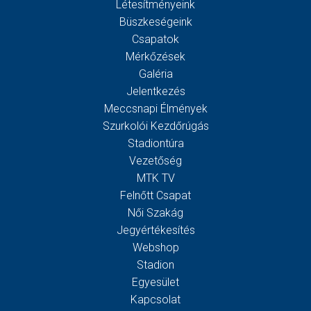
Létesítményeink
Büszkeségeink
Csapatok
Mérkőzések
Galéria
Jelentkezés
Meccsnapi Élmények
Szurkolói Kezdőrúgás
Stadiontúra
Vezetőség
MTK TV
Felnőtt Csapat
Női Szakág
Jegyértékesítés
Webshop
Stadion
Egyesület
Kapcsolat