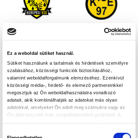
Ez a weboldal sütiket használ.
Sütiket használunk a tartalmak és hirdetések személyre
szabásához, közösségi funkciók biztosításához,
valamint weboldalforgalmunk elemzéséhez. Ezenkívül
közösségi média-, hirdető- és elemező partnereinkkel
megosztjuk az Ön weboldalhasználatra vonatkozó
adatait, akik kombinálhatják az adatokat más olyan
adatokkal, amelyeket Ön adott meg számukra vagy az
Ön által használt más szolgáltatásokból gyűjtöttek. A
weboldalon való böngészés folytatásával Ön hozzájárul a
sütik használatához.
Hozzájárulás
Elengedhetetlen