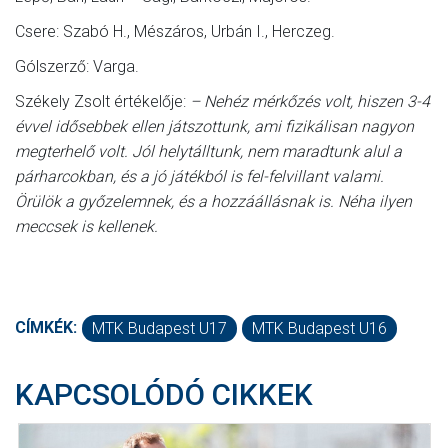
Csere: Szabó H., Mészáros, Urbán I., Herczeg.
Gólszerző: Varga.
Székely Zsolt értékelője:
– Nehéz mérkőzés volt, hiszen 3-4
évvel idősebbek ellen játszottunk, ami fizikálisan nagyon
megterhelő volt. Jól helytálltunk, nem maradtunk alul a
párharcokban, és a jó játékból is fel-felvillant valami.
Örülök a győzelemnek, és a hozzáállásnak is. Néha ilyen
meccsek is kellenek.
CÍMKÉK:
MTK Budapest U17
MTK Budapest U16
KAPCSOLÓDÓ CIKKEK