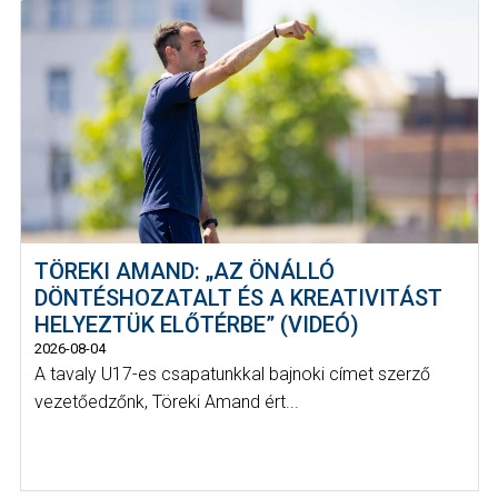
TÖREKI AMAND: „AZ ÖNÁLLÓ
DÖNTÉSHOZATALT ÉS A KREATIVITÁST
HELYEZTÜK ELŐTÉRBE” (VIDEÓ)
2026-08-04
A tavaly U17-es csapatunkkal bajnoki címet szerző
vezetőedzőnk, Töreki Amand ért...