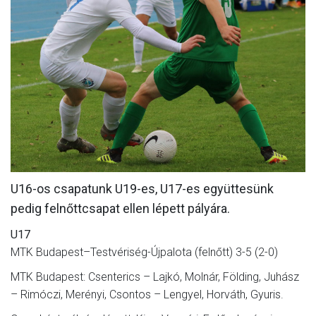
CSAPATOK
MÉRKŐZÉSEK
GALÉRIA
JELENTKEZÉS
SZURKOLÓI ÉLMÉNYEK
VEZETŐSÉG
U16-os csapatunk U19-es, U17-es együttesünk
pedig felnőttcsapat ellen lépett pályára.
U17
MTK Budapest–Testvériség-Újpalota (felnőtt) 3-5 (2-0)
MTK Budapest: Csenterics – Lajkó, Molnár, Földing, Juhász
– Rimóczi, Merényi, Csontos – Lengyel, Horváth, Gyuris.