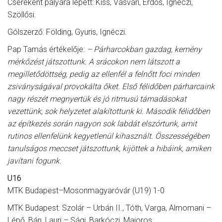
Csereként pályára lépett: Kiss, Vasvári, Erdős, Ignéczi,
Szöllősi.
Gólszerző: Földing, Gyuris, Ignéczi.
Pap Tamás értékelője:
– Párharcokban gazdag, kemény
mérkőzést játszottunk. A srácokon nem látszott a
megilletődöttség, pedig az ellenfél a felnőtt foci minden
zsiványságával provokálta őket. Első félidőben párharcaink
nagy részét megnyertük és jó ritmusú támadásokat
vezettünk, sok helyzetet alakítottunk ki. Második félidőben
az építkezés során nagyon sok labdát elszórtunk, amit
rutinos ellenfelünk kegyetlenül kihasznált. Összességében
tanulságos meccset játszottunk, kijöttek a hibáink, amiken
javítani fogunk.
U16
MTK Budapest–Mosonmagyaróvár (U19) 1-0
MTK Budapest: Szolár – Urbán II., Tóth, Varga, Almomani –
Lépő, Bán, Lauri – Sági, Barkóczi, Majoros.