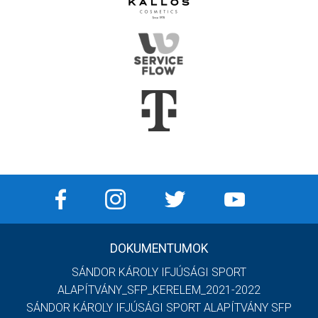
DOKUMENTUMOK
SÁNDOR KÁROLY IFJÚSÁGI SPORT
ALAPÍTVÁNY_SFP_KERELEM_2021-2022
SÁNDOR KÁROLY IFJÚSÁGI SPORT ALAPÍTVÁNY SFP