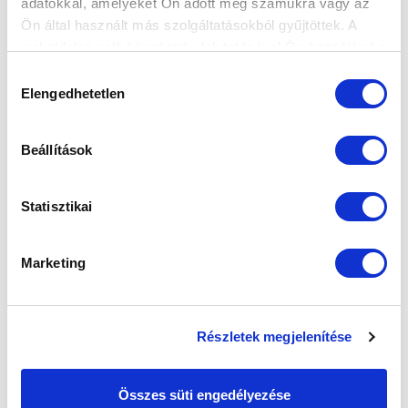
adatokkal, amelyeket Ön adott meg számukra vagy az
Ön által használt más szolgáltatásokból gyűjtöttek. A
weboldalon való böngészés folytatásával Ön hozzájárul a
sütik használatához.
Hozzájárulás
Elengedhetetlen
kiválasztása
Beállítások
Statisztikai
Marketing
Részletek megjelenítése
Összes süti engedélyezése