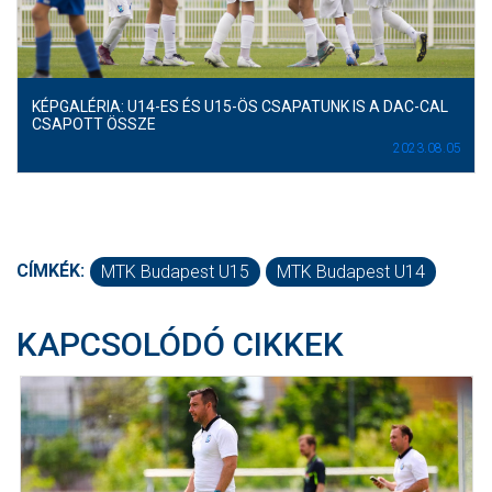
KÉPGALÉRIA: U14-ES ÉS U15-ÖS CSAPATUNK IS A DAC-CAL
CSAPOTT ÖSSZE
2023.08.05
CÍMKÉK:
MTK Budapest U15
MTK Budapest U14
KAPCSOLÓDÓ CIKKEK