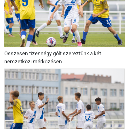
CSAPATOK
MÉRKŐZÉSEK
GALÉRIA
JELENTKEZÉS
Összesen tizennégy gólt szereztünk a két
SZURKOLÓI ÉLMÉNYEK
nemzetközi mérkőzésen.
VEZETŐSÉG