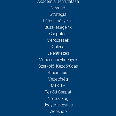
Akadémia Bemutatása
Névadó
Stratégia
Létesítményeink
Büszkeségeink
Csapatok
Mérkőzések
Galéria
Jelentkezés
Meccsnapi Élmények
Szurkolói Kezdőrúgás
Stadiontúra
Vezetőség
MTK TV
Felnőtt Csapat
Női Szakág
Jegyértékesítés
Webshop