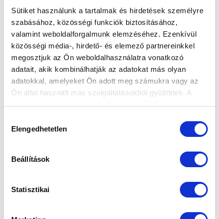
Sütiket használunk a tartalmak és hirdetések személyre
szabásához, közösségi funkciók biztosításához,
valamint weboldalforgalmunk elemzéséhez. Ezenkívül
közösségi média-, hirdető- és elemező partnereinkkel
megosztjuk az Ön weboldalhasználatra vonatkozó
adatait, akik kombinálhatják az adatokat más olyan
adatokkal, amelyeket Ön adott meg számukra vagy az
Ön által használt más szolgáltatásokból gyűjtöttek. A
weboldalon való böngészés folytatásával Ön hozzájárul a
sütik használatához.
Hozzájárulás
Elengedhetetlen
kiválasztása
Beállítások
Statisztikai