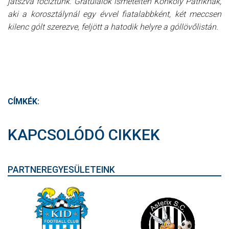
játszva fociztunk. Gratulálok ismételten Konkoly Patriknak,
aki a korosztálynál egy évvel fiatalabbként, két meccsen
kilenc gólt szerezve, feljött a hatodik helyre a góllövőlistán.
CÍMKÉK:
KAPCSOLÓDÓ CIKKEK
PARTNEREGYESÜLETEINK