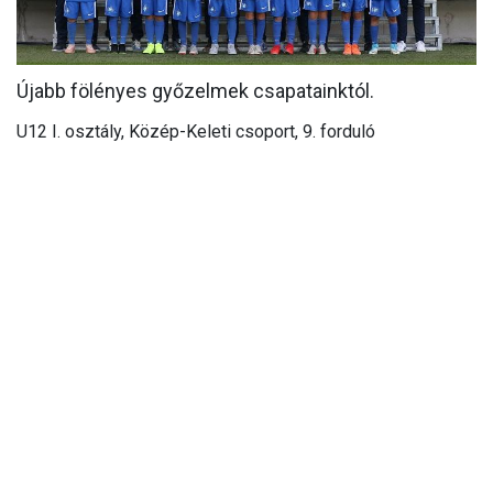
CSAPATOK
MÉRKŐZÉSEK
Újabb fölényes győzelmek csapatainktól.
GALÉRIA
U12 I. osztály, Közép-Keleti csoport, 9. forduló
JELENTKEZÉS
SZURKOLÓI ÉLMÉNYEK
VEZETŐSÉG