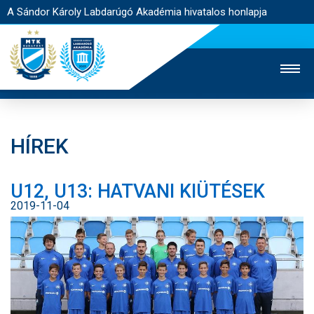
A Sándor Károly Labdarúgó Akadémia hivatalos honlapja
HÍREK
MTK TV
FELNŐTT CSAPAT
NŐI SZAKÁG
U12, U13: HATVANI KIÜTÉSEK
JEGYÉRTÉKESÍTÉS
WEBSHOP
STADION
2019-11-04
EGYESÜLET
KAPCSOLAT
NYITÓLAP
HÍREK
AKADÉMIA