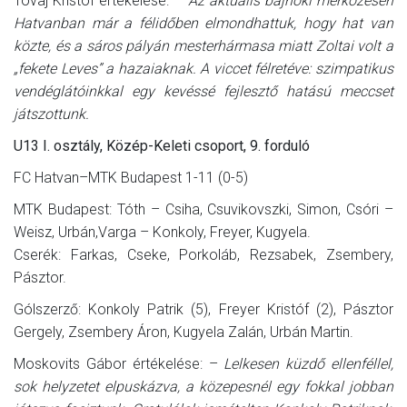
Tóvaj Kristóf értékelése: –
Az aktuális bajnoki mérkőzésen
Hatvanban már a félidőben elmondhattuk, hogy hat van
közte, és a sáros pályán mesterhármasa miatt Zoltai volt a
„fekete Leves” a hazaiaknak. A viccet félretéve: szimpatikus
vendéglátóinkkal egy kevéssé fejlesztő hatású meccset
játszottunk.
U13 I. osztály, Közép-Keleti csoport, 9. forduló
FC Hatvan–MTK Budapest 1-11 (0-5)
MTK Budapest: Tóth – Csiha, Csuvikovszki, Simon, Csóri –
Weisz, Urbán,Varga – Konkoly, Freyer, Kugyela.
Cserék: Farkas, Cseke, Porkoláb, Rezsabek, Zsembery,
Pásztor.
Gólszerző: Konkoly Patrik (5), Freyer Kristóf (2), Pásztor
Gergely, Zsembery Áron, Kugyela Zalán, Urbán Martin.
Moskovits Gábor értékelése: –
Lelkesen küzdő ellenféllel,
sok helyzetet elpuskázva, a közepesnél egy fokkal jobban