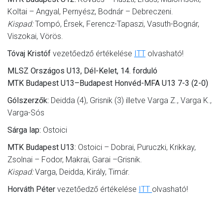
Koltai – Angyal, Pernyész, Bodnár – Debreczeni.
Kispad:
Tompó, Érsek, Ferencz-Tapaszi, Vasuth-Bognár,
Viszokai, Vörös.
Tóvaj Kristóf
vezetőedző értékelése
ITT
olvasható!
MLSZ Országos U13, Dél-Kelet, 14. forduló
MTK Budapest U13–Budapest Honvéd-MFA U13 7-3 (2-0)
Gólszerzők:
Deidda (4), Grisnik (3) illetve Varga Z., Varga K.,
Varga-Sós
Sárga lap:
Ostoici
MTK Budapest U13:
Ostoici – Dobrai, Puruczki, Krikkay,
Zsolnai – Fodor, Makrai, Garai –Grisnik.
Kispad:
Varga, Deidda, Király, Timár.
Horváth Péter
vezetőedző értékelése
ITT
olvasható!