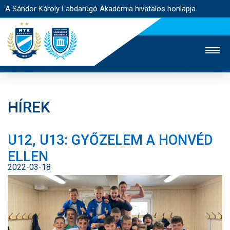
A Sándor Károly Labdarúgó Akadémia hivatalos honlapja
HÍREK
MTK TV
FELNŐTT CSAPAT
NŐI SZAKÁG
U12, U13: GYŐZELEM A HONVÉD
JEGYÉRTÉKESÍTÉS
WEBSHOP
STADION
ELLEN
EGYESÜLET
KAPCSOLAT
2022-03-18
NYITÓLAP
HÍREK
AKADÉMIA