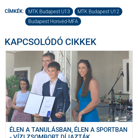
CÍMKÉK:
MTK Budapest U13
MTK Budapest U12
Budapest Honvéd-MFA
KAPCSOLÓDÓ CIKKEK
ÉLEN A TANULÁSBAN, ÉLEN A SPORTBAN
- VÍZI ZSOMBORT DÍJAZTÁK