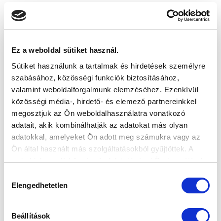
Ez a weboldal sütiket használ.
Sütiket használunk a tartalmak és hirdetések személyre
szabásához, közösségi funkciók biztosításához,
valamint weboldalforgalmunk elemzéséhez. Ezenkívül
közösségi média-, hirdető- és elemező partnereinkkel
megosztjuk az Ön weboldalhasználatra vonatkozó
adatait, akik kombinálhatják az adatokat más olyan
adatokkal, amelyeket Ön adott meg számukra vagy az
Ön által használt más szolgáltatásokból gyűjtöttek. A
weboldalon való böngészés folytatásával Ön hozzájárul a
sütik használatához.
Hozzájárulás
Elengedhetetlen
kiválasztása
Beállítások