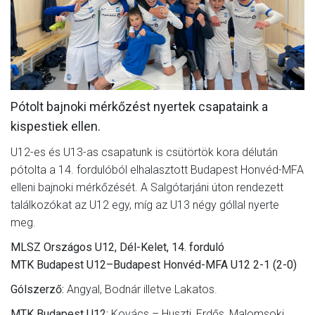
CSAPATOK
MÉRKŐZÉSEK
GALÉRIA
JELENTKEZÉS
Pótolt bajnoki mérkőzést nyertek csapataink a
kispestiek ellen.
SZURKOLÓI ÉLMÉNYEK
U12-es és U13-as csapatunk is csütörtök kora délután
VEZETŐSÉG
pótolta a 14. fordulóból elhalasztott Budapest Honvéd-MFA
elleni bajnoki mérkőzését. A Salgótarjáni úton rendezett
találkozókat az U12 egy, míg az U13 négy góllal nyerte
meg.
MLSZ Országos U12, Dél-Kelet, 14. forduló
MTK Budapest U12–Budapest Honvéd-MFA U12 2-1 (2-0)
Gólszerző:
Angyal, Bodnár illetve Lakatos.
MTK Budapest U12:
Kovács – Huszti, Erdős, Malomsoki,