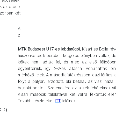
eccseltek.
k az ötödik
ezonban két
A
z
MTK Budapest U17-es labdarúgói,
Kisari és Bolla ré
huszonkettedik percben kétgólos előnyben voltak, de
kékek nem adták fel, és még az első félidőben 
egyenlíteniük, így 2-2-es állásnál vonulhattak pi
mérkőző felek. A második játékrészben igazi férfias
folyt a pályán, érződött, aki betalál, az viszi haz
bajnoki pontot. Szerencsére ez a kék-fehéreknek sik
Kisari második találatával két vállra fektettük ellen
További részleteket
ITT
találnak!
-2).