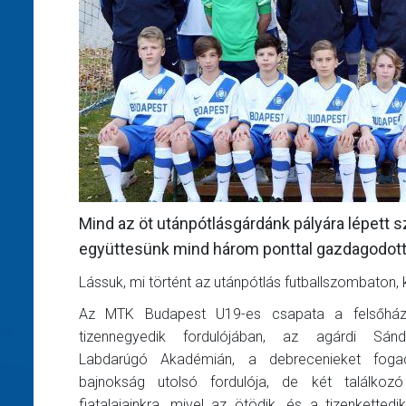
Mind az öt utánpótlásgárdánk pályára lépett s
együttesünk mind három ponttal gazdagodott
Lássuk, mi történt az utánpótlás futballszombaton, 
Az MTK Budapest U19-es csapata a felsőházi
tizennegyedik fordulójában, az agárdi Sán
Labdarúgó Akadémián, a debrecenieket foga
bajnokság utolsó fordulója, de két találko
fiatalajainkra, mivel az ötödik, és a tizenkettedi