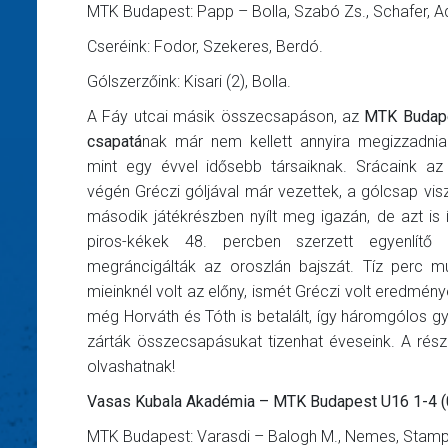
MTK Budapest: Papp – Bolla, Szabó Zs., Schafer, Ador
Cseréink: Fodor, Szekeres, Berdó.
Gólszerzőink: Kisari (2), Bolla.
A Fáy utcai másik összecsapáson, az
MTK Budap
csapatá
nak már nem kellett annyira megizzadnia 
mint egy évvel idősebb társaiknak. Srácaink az 
végén Gréczi góljával már vezettek, a gólcsap vis
második játékrészben nyílt meg igazán, de azt is í
piros-kékek 48. percben szerzett egyenlítő ta
megráncigálták az oroszlán bajszát. Tíz perc 
mieinknél volt az előny, ismét Gréczi volt eredmén
még Horváth és Tóth is betalált, így háromgólos 
zárták összecsapásukat tizenhat éveseink. A rész
olvashatnak!
Vasas Kubala Akadémia – MTK Budapest U16 1-4 (0
MTK Budapest: Varasdi – Balogh M., Nemes, Stampf, 