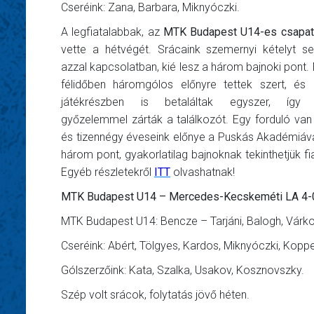
Cseréink: Zana, Barbara, Miknyóczki.
A legfiatalabbak, az
MTK Budapest U14-es csapat
vette a hétvégét. Srácaink szemernyi kételyt 
azzal kapcsolatban, kié lesz a három bajnoki pont.
félidőben háromgólos előnyre tettek szert, és
játékrészben is betaláltak egyszer, így 
győzelemmel zárták a találkozót. Egy forduló van
és tizennégy éveseink előnye a Puskás Akadémiá
három pont, gyakorlatilag bajnoknak tekinthetjük fia
Egyéb részletekről
ITT
olvashatnak!
MTK Budapest U14 – Mercedes-Kecskeméti LA 4-0 
MTK Budapest U14: Bencze – Tarjáni, Balogh, Várkon
Cseréink: Abért, Tölgyes, Kardos, Miknyóczki, Kopp
Gólszerzőink: Kata, Szalka, Usakov, Kosznovszky.
Szép volt srácok, folytatás jövő héten.