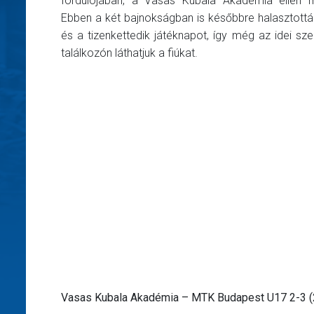
fordulójában, a Vasas Kubala Akadémia ellen m
Ebben a két bajnokságban is későbbre halasztottá
és a tizenkettedik játéknapot, így még az idei sz
találkozón láthatjuk a fiúkat.
Vasas Kubala Akadémia – MTK Budapest U17 2-3 (2