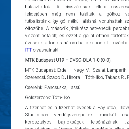
halasztottak. A cívisvárosiak elleni összec
félidejében még nem találták a gólhoz ve
futballistáink, így gól nélküli állásnál vonulhattak 
öltözőbe. A második játékrész hetvenedik percé
viszont betalált, és ezzel a góllal otthon tartották
éveseink a fontos három bajnoki pontot. További r
ITT
olvashatnak!
MTK Budapest U19 – DVSC-DLA 1-0 (0-0).
MTK Budapest: Erdei – Nagy M., Szalai, Lamperth,
Szerencsi, Szabó D., Hinora – Tóth-Ilkó, Takács R.,
Cseréink: Pancsuska, Lassú.
Gólszerzőnk: Tóth-Ilkó.
A tizenhét és a tizenhat évesek a Fáy utcai, Illov
Stadionban vendégszerepeltek, mindkét cs
korosztályos bajnokságuk felsőházának tiz