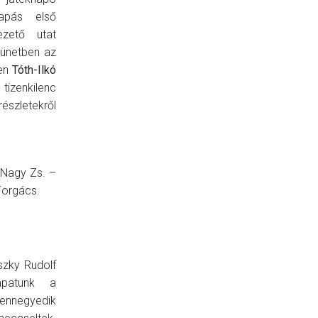
sapás első
zető utat
szünetben az
ben
Tóth-Ilkó
 tizenkilenc
észletekről
 Nagy Zs. –
 Forgács.
szky Rudolf
apatunk a
ennegyedik