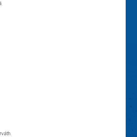
i.
rváth.