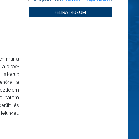
FELIRATKOZOM
vén már a
 a piros-
sikerült
henőre a
 közdelem
a a három
erült, és
felünket.