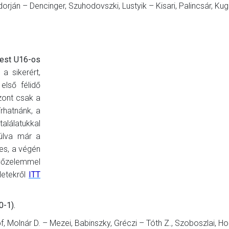
ján – Dencinger, Szuhodovszki, Lustyik – Kisari, Palincsár, Kugl
est U16-os
a sikerért,
első félidő
zont csak a
rhatnánk, a
lálatukkal
múlva már a
yes, a végén
győzelemmel
letekről
ITT
-1).
Molnár D. – Mezei, Babinszky, Gréczi – Tóth Z., Szoboszlai, Ho