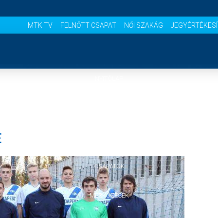
MTK TV
FELNŐTT CSAPAT
NŐI SZAKÁG
JEGYÉRTÉKES
NYITÓLAP
HÍREK
E
AKADÉMIA
CSAPATOK
MÉRKŐZÉSEK