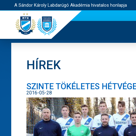
A Sándor Károly Labdarúgó Akadémia hivatalos honlapja
HÍREK
SZINTE TÖKÉLETES HÉTVÉG
2016-05-28