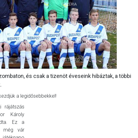
GALÉRIA
JELENTKEZÉS
SZURKOLÓI ÉLMÉNYEK
VEZETŐSÉG
zombaton, és csak a tizenöt éveseink hibáztak, a többi
.
kezdjük a legidősebbekkel!
 rájátszás
dor Károly
dta. Ez a
zó még vár
k játéknapo