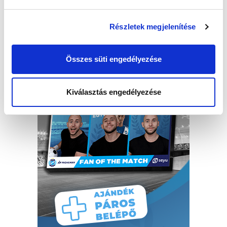
Részletek megjelenítése
Összes süti engedélyezése
Kiválasztás engedélyezése