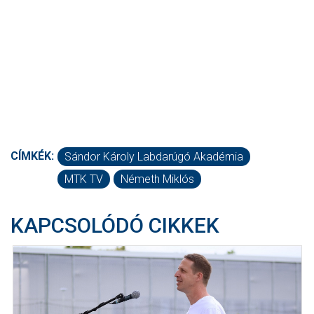
CÍMKÉK:
Sándor Károly Labdarúgó Akadémia
MTK TV
Németh Miklós
KAPCSOLÓDÓ CIKKEK