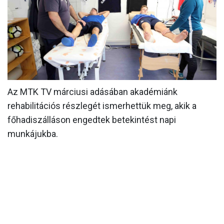
CSAPATOK
MÉRKŐZÉSEK
GALÉRIA
JELENTKEZÉS
Az MTK TV márciusi adásában akadémiánk
SZURKOLÓI ÉLMÉNYEK
rehabilitációs részlegét ismerhettük meg, akik a
VEZETŐSÉG
főhadiszálláson engedtek betekintést napi
munkájukba.