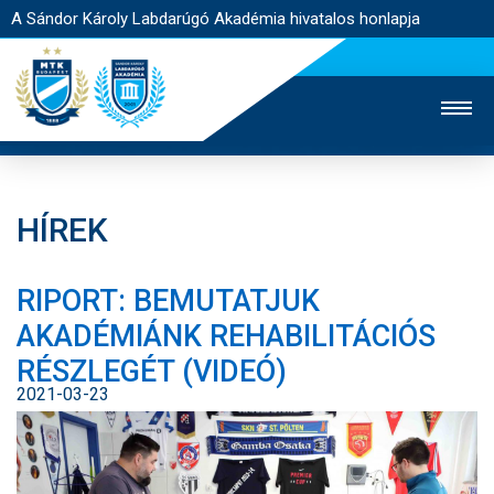
A Sándor Károly Labdarúgó Akadémia hivatalos honlapja
HÍREK
MTK TV
FELNŐTT CSAPAT
NŐI SZAKÁG
RIPORT: BEMUTATJUK
JEGYÉRTÉKESÍTÉS
WEBSHOP
STADION
AKADÉMIÁNK REHABILITÁCIÓS
EGYESÜLET
KAPCSOLAT
RÉSZLEGÉT (VIDEÓ)
2021-03-23
NYITÓLAP
HÍREK
AKADÉMIA