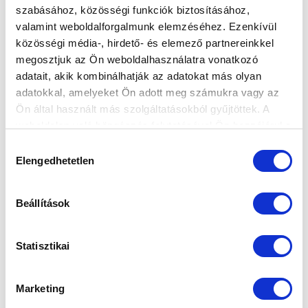
szabásához, közösségi funkciók biztosításához,
valamint weboldalforgalmunk elemzéséhez. Ezenkívül
közösségi média-, hirdető- és elemező partnereinkkel
megosztjuk az Ön weboldalhasználatra vonatkozó
adatait, akik kombinálhatják az adatokat más olyan
adatokkal, amelyeket Ön adott meg számukra vagy az
Ön által használt más szolgáltatásokból gyűjtöttek. A
weboldalon való böngészés folytatásával Ön hozzájárul a
sütik használatához.
Hozzájárulás
Elengedhetetlen
kiválasztása
Beállítások
Statisztikai
Marketing