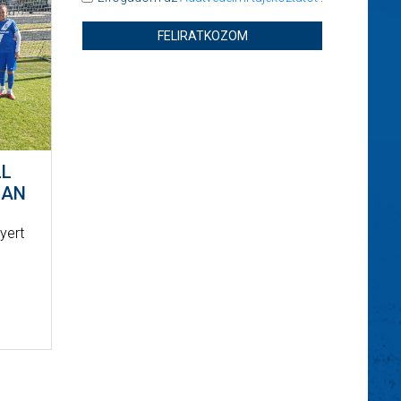
FELIRATKOZOM
LL
BAN
yert