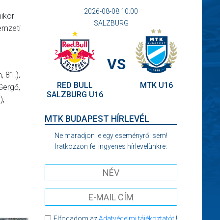
2026-08-08 10:00
mikor
SALZBURG
emzeti
VS
, 81.),
RED BULL
MTK U16
Gergő,
SALZBURG U16
),
MTK BUDAPEST HÍRLEVÉL
Ne maradjon le egy eseményről sem!
Iratkozzon fel ingyenes hírlevelünkre:
Elfogadom az
Adatvédelmi tájékoztatót
!