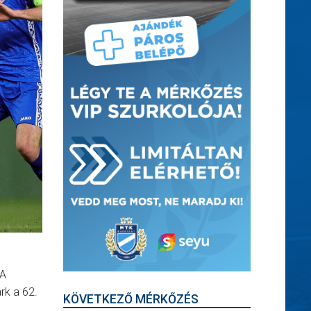
 A
rk a 62.
KÖVETKEZŐ MÉRKŐZÉS