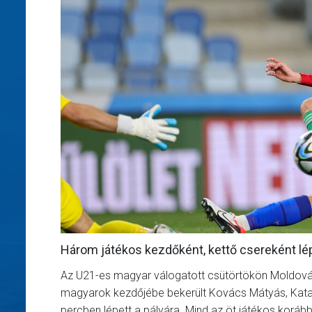
Három játékos kezdőként, kettő csereként lép
Az U21-es magyar válogatott csütörtökön Moldová
magyarok kezdőjébe bekerült Kovács Mátyás, Kata 
percben lépett a pályára. Mind az öt játékos korá