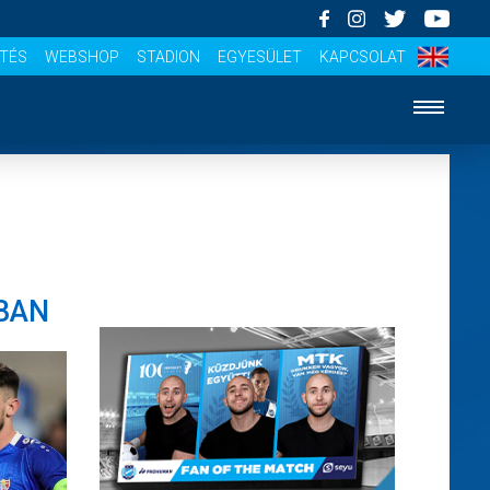
ÍTÉS
WEBSHOP
STADION
EGYESÜLET
KAPCSOLAT
BAN