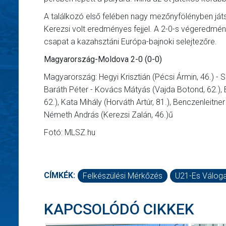
A találkozó első felében nagy mezőnyfölényben játszo
Kerezsi volt eredményes fejjel. A 2-0-s végeredmén
csapat a kazahsztáni Európa-bajnoki selejtezőre.
Magyarország-Moldova 2-0 (0-0)
Magyarország: Hegyi Krisztián (Pécsi Ármin, 46.) - Sz
Baráth Péter - Kovács Mátyás (Vajda Botond, 62.), 
62.), Kata Mihály (Horváth Artúr, 81.), Benczenleitn
Németh András (Kerezsi Zalán, 46.)ű
Fotó: MLSZ.hu
CÍMKÉK:
Felkészülési Mérkőzés
U21-Es Váloga
KAPCSOLÓDÓ CIKKEK