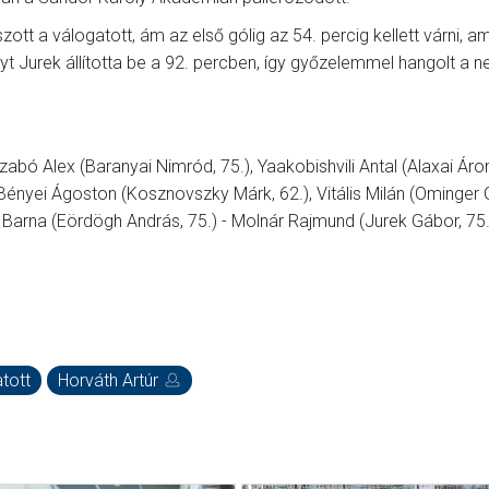
tt a válogatott, ám az első gólig az 54. percig kellett várni, a
yt Jurek állította be a 92. percben, így győzelemmel hangolt a n
abó Alex (Baranyai Nimród, 75.), Yaakobishvili Antal (Alaxai Áron
Bényei Ágoston (Kosznovszky Márk, 62.), Vitális Milán (Ominger 
er Barna (Eördögh András, 75.) - Molnár Rajmund (Jurek Gábor, 75.
tott
Horváth Artúr