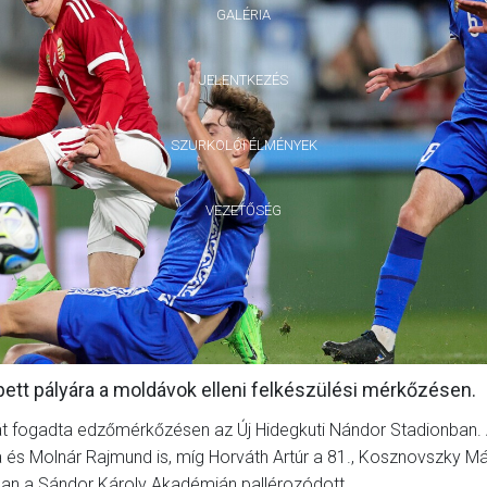
GALÉRIA
JELENTKEZÉS
SZURKOLÓI ÉLMÉNYEK
VEZETŐSÉG
ett pályára a moldávok elleni felkészülési mérkőzésen.
t fogadta edzőmérkőzésen az Új Hidegkuti Nándor Stadionban.
és Molnár Rajmund is, míg Horváth Artúr a 81., Kosznovszky Má
bban a Sándor Károly Akadémián pallérozódott.