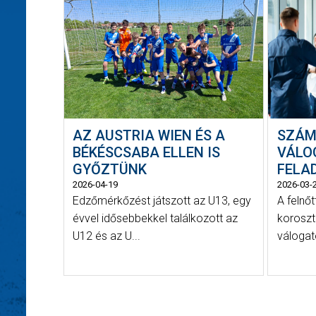
AZ AUSTRIA WIEN ÉS A
SZÁM
BÉKÉSCSABA ELLEN IS
VÁLO
GYŐZTÜNK
FELA
2026-04-19
2026-03-
Edzőmérkőzést játszott az U13, egy
A felnőt
évvel idősebbekkel találkozott az
koroszt
U12 és az U...
válogat