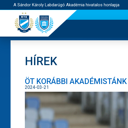
A Sándor Károly Labdarúgó Akadémia hivatalos honlapja
HÍREK
ÖT KORÁBBI AKADÉMISTÁNK
2024-03-21