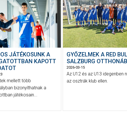
OS JÁTÉKOSUNK A
GYŐZELMEK A RED BU
GATOTTBAN KAPOTT
SALZBURG OTTHONÁ
DATOT
2026-03-15
Az U12 és az U13 idegenben n
23
tek mellett több
az osztrák klub ellen.
ályban bizonyíthatnak a
ottban játékosain...