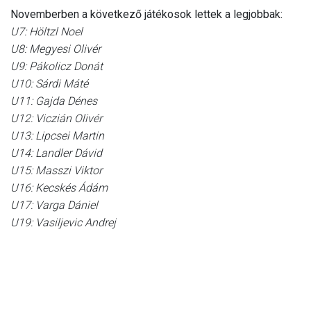
Novemberben a következő játékosok lettek a legjobbak:
U7: Höltzl Noel
U8: Megyesi Olivér
U9: Pákolicz Donát
U10: Sárdi Máté
U11: Gajda Dénes
U12: Viczián Olivér
U13: Lipcsei Martin
U14: Landler Dávid
U15: Masszi Viktor
U16: Kecskés Ádám
U17: Varga Dániel
U19: Vasiljevic Andrej