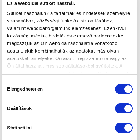
Ez a weboldal sütiket használ.
Sütiket használunk a tartalmak és hirdetések személyre
szabásához, közösségi funkciók biztosításához,
valamint weboldalforgalmunk elemzéséhez. Ezenkívül
közösségi média-, hirdető- és elemező partnereinkkel
megosztjuk az Ön weboldalhasználatra vonatkozó
adatait, akik kombinálhatják az adatokat más olyan
adatokkal, amelyeket Ön adott meg számukra vagy az
Ön által használt más szolgáltatásokból gyűjtöttek. A
weboldalon való böngészés folytatásával Ön hozzájárul a
sütik használatához.
Hozzájárulás
Elengedhetetlen
kiválasztása
Beállítások
Statisztikai