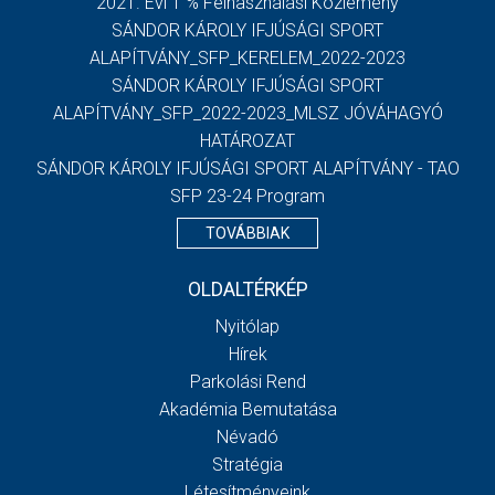
2021. Évi 1 % Felhasználási Közlemény
SÁNDOR KÁROLY IFJÚSÁGI SPORT
ALAPÍTVÁNY_SFP_KERELEM_2022-2023
SÁNDOR KÁROLY IFJÚSÁGI SPORT
ALAPÍTVÁNY_SFP_2022-2023_MLSZ JÓVÁHAGYÓ
HATÁROZAT
SÁNDOR KÁROLY IFJÚSÁGI SPORT ALAPÍTVÁNY - TAO
SFP 23-24 Program
TOVÁBBIAK
OLDALTÉRKÉP
Nyitólap
Hírek
Parkolási Rend
Akadémia Bemutatása
Névadó
Stratégia
Létesítményeink