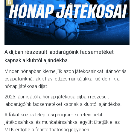
CSAPATOK
MÉRKŐZÉSEK
GALÉRIA
JELENTKEZÉS
A díjban részesült labdarúgóink facsemetéket
SZURKOLÓI ÉLMÉNYEK
kapnak a klubtól ajándékba.
VEZETŐSÉG
Minden hónapban kiemeljük azon játékosainkat utánpótlás
csapatainknál, akik havi edzésmunkájukkal kiérdemlik a
hónap játékosa díjat.
2025. áprilisától a hónap játékosa díjban részesült
labdarúgóink facsemetéket kapnak a klubtól ajándékba.
A fákat közös telepítési program keretein belül
játékosainkkal és munkatársainkkal együtt ültetjük el az
MTK erdőbe a fenntarthatóság jegyében.