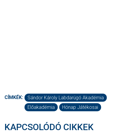
CÍMKÉK:
Sándor Károly Labdarúgó Akadémia
Előakadémia
Hónap Játékosai
KAPCSOLÓDÓ CIKKEK