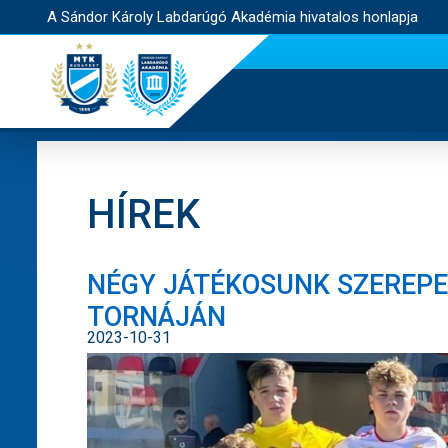
A Sándor Károly Labdarúgó Akadémia hivatalos honlapja
HÍREK
NÉGY JÁTÉKOSUNK SZEREPEL
TORNÁJÁN
2023-10-31