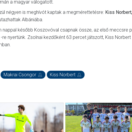
rnán a magyar válogatott.
zül négyen is meghívót kaptak a megmérettetésre:
Kiss Norbert
tazhattak Albániába.
om nappal később Koszovóval csapnak össze, az első meccsre 
-re nyertünk. Zsolnai kezdőként 63 percet játszott, Kiss Norbert
umban.
Makrai Csongor
Kiss Norbert