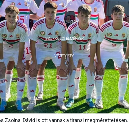
GALÉRIA
JELENTKEZÉS
SZURKOLÓI ÉLMÉNYEK
VEZETŐSÉG
és Zsolnai Dávid is ott vannak a tiranai megmérettetésen.