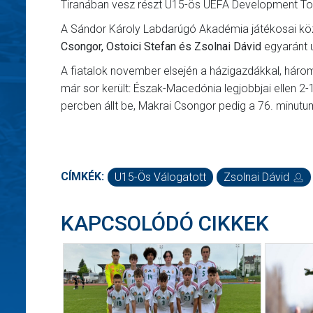
Tiranában vesz részt U15-ös UEFA Development To
A Sándor Károly Labdarúgó Akadémia játékosai kö
Csongor, Ostoici Stefan és Zsolnai Dávid
egyaránt u
A fiatalok november elsején a házigazdákkal, hár
már sor került: Észak-Macedónia legjobbjai ellen 2-1
percben állt be, Makrai Csongor pedig a 76. minut
CÍMKÉK:
U15-Ös Válogatott
Zsolnai Dávid
KAPCSOLÓDÓ CIKKEK