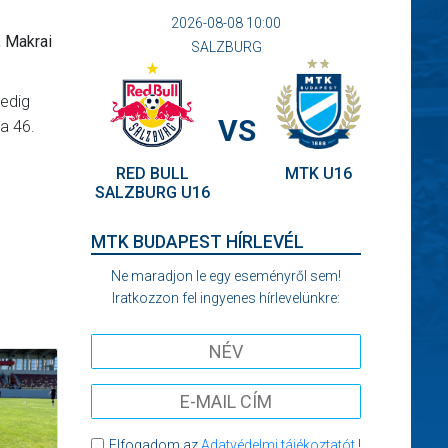
2026-08-08 10:00
, Makrai
SALZBURG
pedig
VS
 a 46.
RED BULL
MTK U16
SALZBURG U16
MTK BUDAPEST HÍRLEVÉL
Ne maradjon le egy eseményről sem!
Iratkozzon fel ingyenes hírlevelünkre:
Elfogadom az
Adatvédelmi tájékoztatót
!