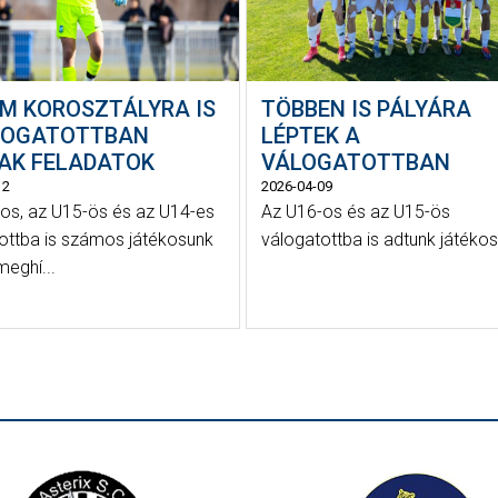
M KOROSZTÁLYRA IS
TÖBBEN IS PÁLYÁRA
LOGATOTTBAN
LÉPTEK A
AK FELADATOK
VÁLOGATOTTBAN
12
2026-04-09
os, az U15-ös és az U14-es
Az U16-os és az U15-ös
ottba is számos játékosunk
válogatottba is adtunk játékos
meghí...