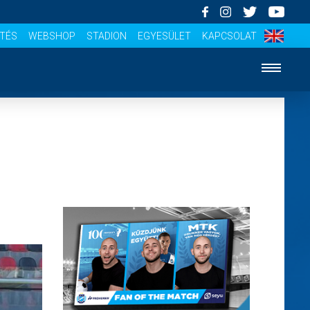
ÍTÉS
WEBSHOP
STADION
EGYESÜLET
KAPCSOLAT