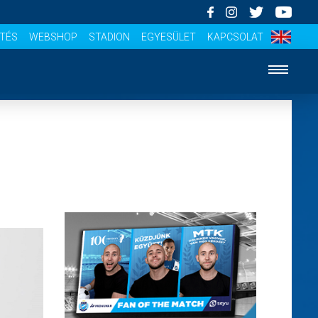
ÍTÉS
WEBSHOP
STADION
EGYESÜLET
KAPCSOLAT