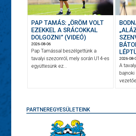
PAP TAMÁS: „ÖRÖM VOLT
BODN
EZEKKEL A SRÁCOKKAL
„ALÁ
DOLGOZNI” (VIDEÓ)
SZEN
BÁTO
2026-08-06
Pap Tamással beszélgettünk a
LÉPTÜ
tavalyi szezonról, mely során U14-es
2026-08-
A taval
együttesünk ez...
bajnoki
vezetőe
PARTNEREGYESÜLETEINK