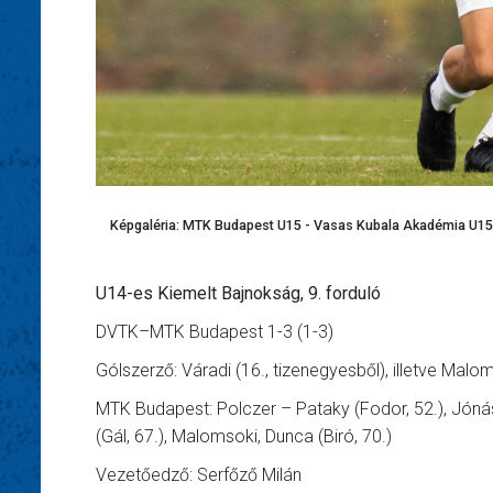
Képgaléria: MTK Budapest U15 - Vasas Kubala Akadémia U15 
U14-es Kiemelt Bajnokság, 9. forduló
DVTK–MTK Budapest 1-3 (1-3)
Gólszerző: Váradi (16., tizenegyesből), illetve Malom
MTK Budapest: Polczer – Pataky (Fodor, 52.), Jónás,
(Gál, 67.), Malomsoki, Dunca (Biró, 70.)
Vezetőedző: Serfőző Milán