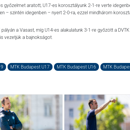
 győzelmet aratott, U17-es korosztályunk 2-1-re verte idegenb
n – szintén idegenben – nyert 2-0-ra, ezzel mindhárom koroszt
 pályán a Vasast, míg U14-es alakulatunk 3-1-re győzött a DVTK
is vezetjük a bajnokságot.
19
MTK Budapest U17
MTK Budapest U16
MTK Budape