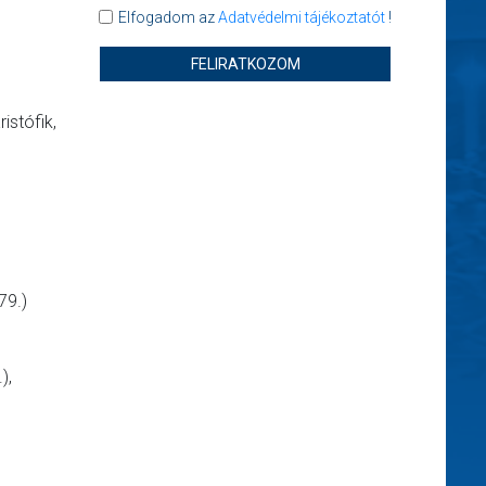
Elfogadom az
Adatvédelmi tájékoztatót
!
FELIRATKOZOM
istófik,
79.)
),