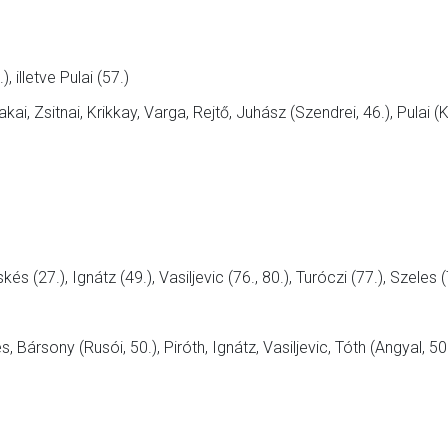
, illetve Pulai (57.)
, Zsitnai, Krikkay, Varga, Rejtő, Juhász (Szendrei, 46.), Pulai (Kr
s (27.), Ignátz (49.), Vasiljevic (76., 80.), Turóczi (77.), Szeles (
ársony (Rusói, 50.), Piróth, Ignátz, Vasiljevic, Tóth (Angyal, 50.