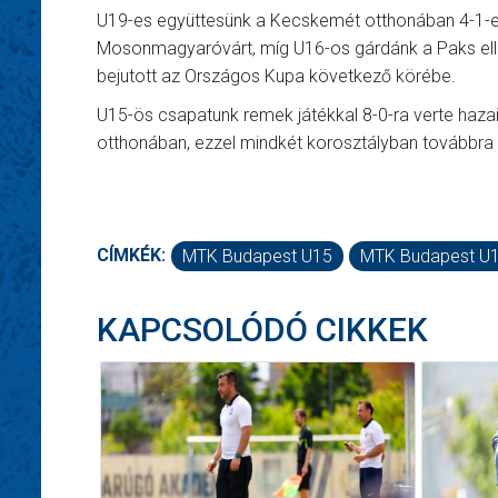
U19-es együttesünk a Kecskemét otthonában 4-1-es
Mosonmagyaróvárt, míg U16-os gárdánk a Paks elle
bejutott az Országos Kupa következő körébe.
U15-ös csapatunk remek játékkal 8-0-ra verte hazai
otthonában, ezzel mindkét korosztályban továbbra 
CÍMKÉK:
MTK Budapest U15
MTK Budapest U
KAPCSOLÓDÓ CIKKEK