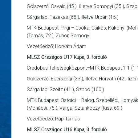
Gólszerző: Osvald (45.), illletve Somogyi (35.), Szab
Sárga lap: Fazekas (68.), illetve Urbán (15.)
MTK Budapest: Pirgi – Csóka, Csikós, Kákonyi (Mohai,
(Tamás, 72.), Zubor, Somogyi
Vezetőedző: Horváth Ádám
MLSZ Országos U17 Kupa, 3. forduló
Credobus Tehetségközpont–MTK Budapest 1-1 (1-1
Gólszerző: Egerszegi (33.), illetve Horváth (42., tize
Sárga lap: Szeitz (41.), Szabó (100.)
MTK Budapest: Ostoici – Balog, Szebellédi, Hornyák (
(Mohácsi, 75.), Varga, Sztankóczy (Kiss, 69.)
Vezetőedző: Pap Tamás
MLSZ Országos U16 Kupa, 3. forduló