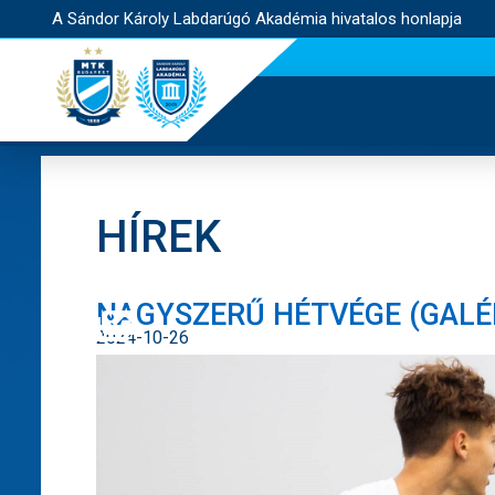
A Sándor Károly Labdarúgó Akadémia hivatalos honlapja
HÍREK
NAGYSZERŰ HÉTVÉGE (GALÉ
2024-10-26