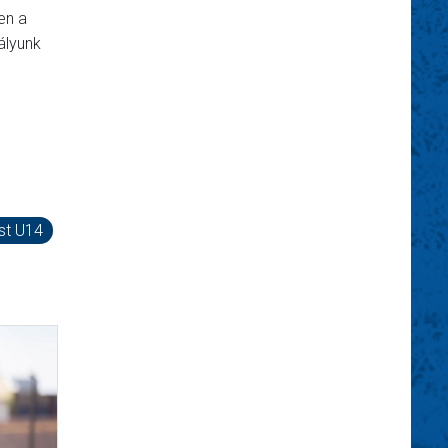
en a
ályunk
st U14