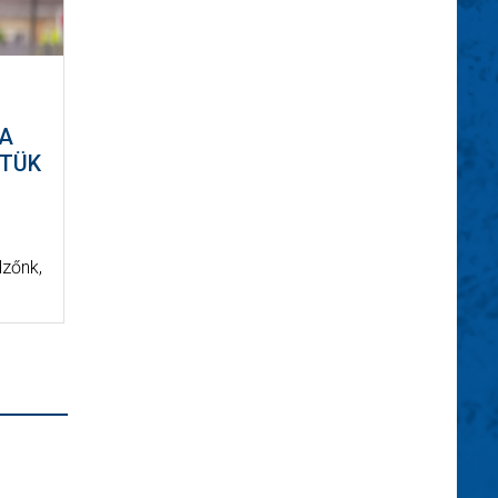
 A
ZTÜK
dzőnk,