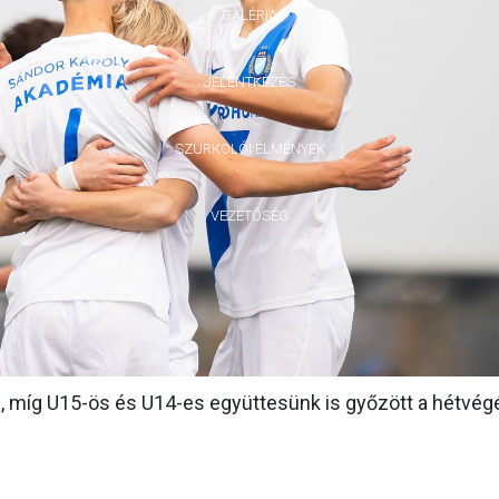
GALÉRIA
JELENTKEZÉS
SZURKOLÓI ÉLMÉNYEK
VEZETŐSÉG
 míg U15-ös és U14-es együttesünk is győzött a hétvég