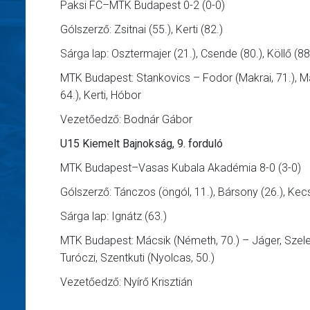
Paksi FC–MTK Budapest 0-2 (0-0)
Gólszerző: Zsitnai (55.), Kerti (82.)
Sárga lap: Osztermajer (21.), Csende (80.), Köllő (88.)
MTK Budapest: Stankovics – Fodor (Makrai, 71.), Makai
64.), Kerti, Hóbor
Vezetőedző: Bodnár Gábor
U15 Kiemelt Bajnokság, 9. forduló
MTK Budapest–Vasas Kubala Akadémia 8-0 (3-0)
Gólszerző: Tánczos (öngól, 11.), Bársony (26.), Kecské
Sárga lap: Ignátz (63.)
MTK Budapest: Mácsik (Németh, 70.) – Jáger, Szeles, B
Turóczi, Szentkuti (Nyolcas, 50.)
Vezetőedző: Nyírő Krisztián