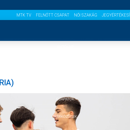
MTK TV
FELNŐTT CSAPAT
NŐI SZAKÁG
JEGYÉRTÉKES
NYITÓLAP
HÍREK
RIA)
AKADÉMIA
CSAPATOK
MÉRKŐZÉSEK