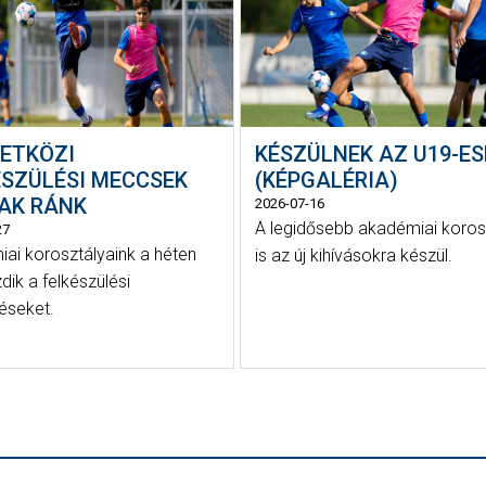
ETKÖZI
KÉSZÜLNEK AZ U19-ES
ÉSZÜLÉSI MECCSEK
(KÉPGALÉRIA)
AK RÁNK
2026-07-16
A legidősebb akadémiai koros
27
ai korosztályaink a héten
is az új kihívásokra készül.
ik a felkészülési
éseket.