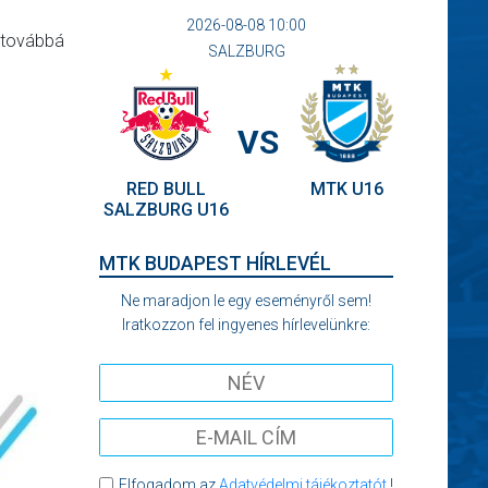
2026-08-08 10:00
, továbbá
SALZBURG
VS
RED BULL
MTK U16
SALZBURG U16
MTK BUDAPEST HÍRLEVÉL
Ne maradjon le egy eseményről sem!
Iratkozzon fel ingyenes hírlevelünkre:
Elfogadom az
Adatvédelmi tájékoztatót
!