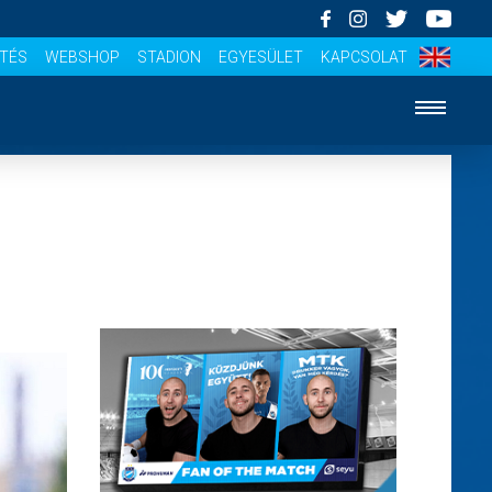
ÍTÉS
WEBSHOP
STADION
EGYESÜLET
KAPCSOLAT