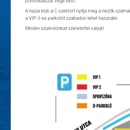
pontvadászat vége előtt.
A hazai klub a C szektort nyitja meg a nézők számár
a VIP II-es parkolót szabadon lehet használni.
Minden szurkolónkat szeretettel várjuk!