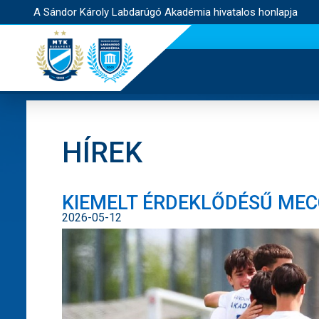
A Sándor Károly Labdarúgó Akadémia hivatalos honlapja
HÍREK
KIEMELT ÉRDEKLŐDÉSŰ MECC
2026-05-12