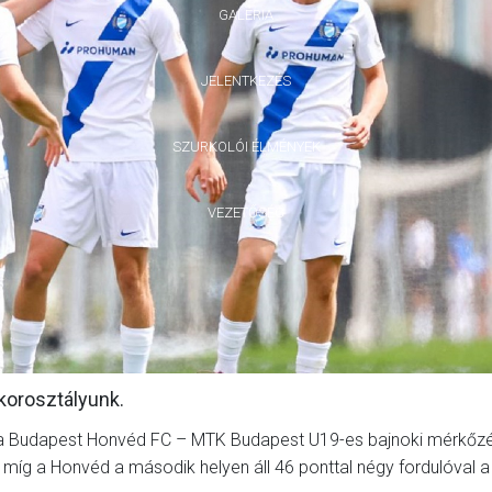
GALÉRIA
JELENTKEZÉS
SZURKOLÓI ÉLMÉNYEK
VEZETŐSÉG
korosztályunk.
a Budapest Honvéd FC – MTK Budapest U19-es bajnoki mérkőzé
, míg a Honvéd a második helyen áll 46 ponttal négy fordulóval a