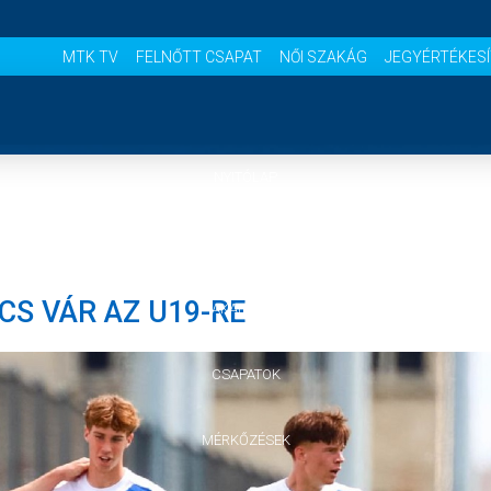
MTK TV
FELNŐTT CSAPAT
NŐI SZAKÁG
JEGYÉRTÉKES
NYITÓLAP
HÍREK
S VÁR AZ U19-RE
AKADÉMIA
CSAPATOK
MÉRKŐZÉSEK