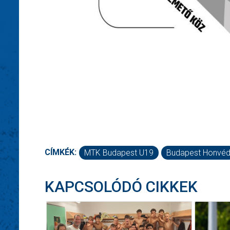
CÍMKÉK:
MTK Budapest U19
Budapest Honvé
KAPCSOLÓDÓ CIKKEK