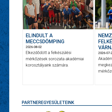
ELINDULT A
NEMZ
MECCSDÖMPING
FELK
VÁRN
2026-08-02
Elkezdődött a felkészülési
2026-07-
Akadémi
mérkőzések sorozata akadémiai
megkezd
korosztályaink számára.
mérkőz
PARTNEREGYESÜLETEINK