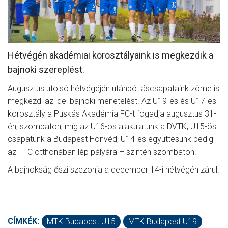
CSAPATOK
MÉRKŐZÉSEK
Hétvégén akadémiai korosztályaink is megkezdik a
GALÉRIA
bajnoki szereplést.
JELENTKEZÉS
Augusztus utolsó hétvégéjén utánpótláscsapataink zöme is
SZURKOLÓI ÉLMÉNYEK
megkezdi az idei bajnoki menetelést. Az U19-es és U17-es
korosztály a Puskás Akadémia FC-t fogadja augusztus 31-
VEZETŐSÉG
én, szombaton, míg az U16-os alakulatunk a DVTK, U15-ös
csapatunk a Budapest Honvéd, U14-es együttesünk pedig
az FTC otthonában lép pályára – szintén szombaton.
A bajnokság őszi szezonja a december 14-i hétvégén zárul.
CÍMKÉK:
MTK Budapest U15
MTK Budapest U19