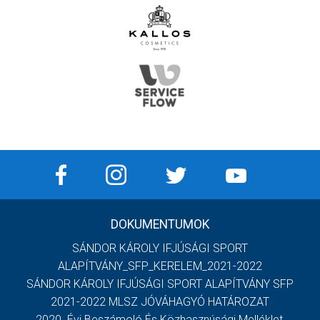
DOKUMENTUMOK
SÁNDOR KÁROLY IFJÚSÁGI SPORT
ALAPÍTVÁNY_SFP_KERELEM_2021-2022
SÁNDOR KÁROLY IFJÚSÁGI SPORT ALAPÍTVÁNY SFP
2021-2022 MLSZ JÓVÁHAGYÓ HATÁROZAT
2020. Évi Beszámoló És Közhasznúsági Melléklet,