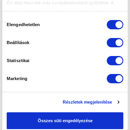
Ön által használt más szolgáltatásokból gyűjtöttek. A
weboldalon való böngészés folytatásával Ön hozzájárul a
sütik használatához.
Hozzájárulás
Elengedhetetlen
kiválasztása
Beállítások
Statisztikai
Marketing
Részletek megjelenítése
Összes süti engedélyezése