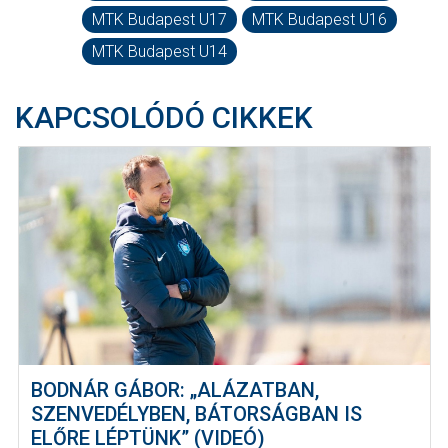
MTK Budapest U17
MTK Budapest U16
MTK Budapest U14
KAPCSOLÓDÓ CIKKEK
BODNÁR GÁBOR: „ALÁZATBAN,
SZENVEDÉLYBEN, BÁTORSÁGBAN IS
ELŐRE LÉPTÜNK” (VIDEÓ)