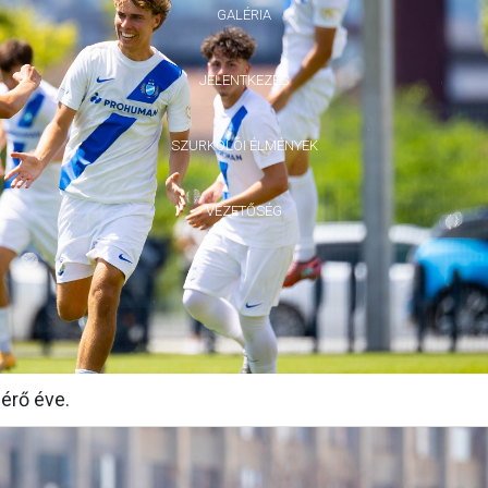
GALÉRIA
JELENTKEZÉS
SZURKOLÓI ÉLMÉNYEK
VEZETŐSÉG
érő éve.