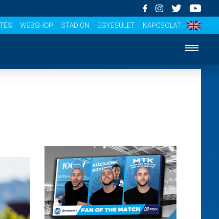
ÍTÉS
WEBSHOP
STADION
EGYESÜLET
KAPCSOLAT