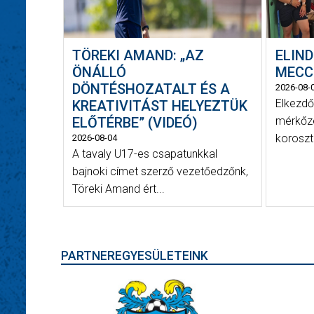
TÖREKI AMAND: „AZ
ELIND
ÖNÁLLÓ
MECC
DÖNTÉSHOZATALT ÉS A
2026-08-
Elkezdő
KREATIVITÁST HELYEZTÜK
ELŐTÉRBE” (VIDEÓ)
mérkőz
koroszt
2026-08-04
A tavaly U17-es csapatunkkal
bajnoki címet szerző vezetőedzőnk,
Töreki Amand ért...
PARTNEREGYESÜLETEINK