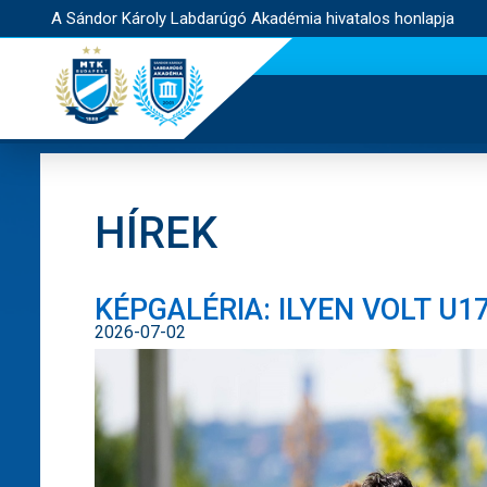
A Sándor Károly Labdarúgó Akadémia hivatalos honlapja
HÍREK
KÉPGALÉRIA: ILYEN VOLT U
2026-07-02