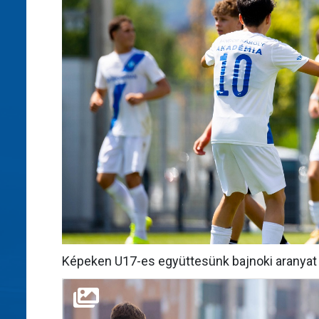
Képeken U17-es együttesünk bajnoki aranyat 