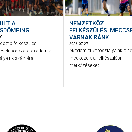
ULT A
NEMZETKÖZI
SDÖMPING
FELKÉSZÜLÉSI MECCS
VÁRNAK RÁNK
02
dött a felkészülési
2026-07-27
Akadémiai korosztályaink a h
ések sorozata akadémiai
megkezdik a felkészülési
ályaink számára.
mérkőzéseket.