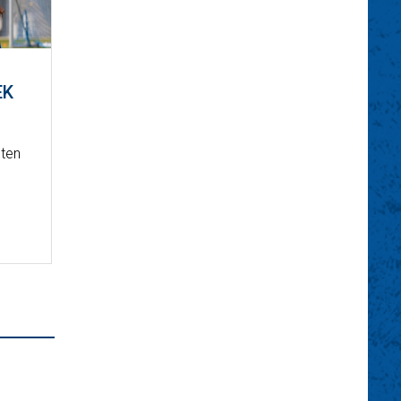
EK
éten