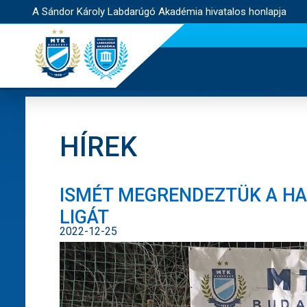
A Sándor Károly Labdarúgó Akadémia hivatalos honlapja
HÍREK
ISMÉT MEGRENDEZTÜK A HA
LIGÁT
2022-12-25