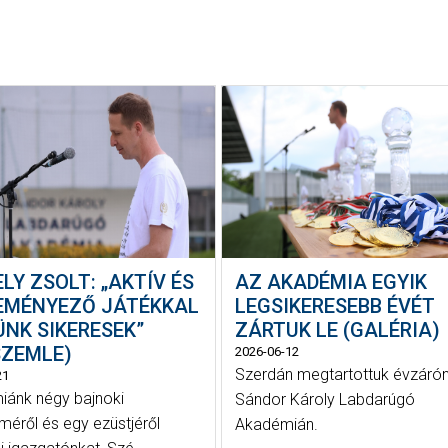
LY ZSOLT: „AKTÍV ÉS
AZ AKADÉMIA EGYIK
EMÉNYEZŐ JÁTÉKKAL
LEGSIKERESEBB ÉVÉT
ÜNK SIKERESEK”
ZÁRTUK LE (GALÉRIA)
SZEMLE)
2026-06-12
Szerdán megtartottuk évzárón
21
ánk négy bajnoki
Sándor Károly Labdarúgó
méről és egy ezüstjéről
Akadémián.