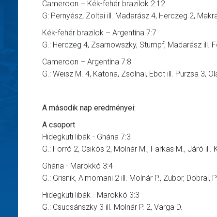
Cameroon – Kék-fehér brazilok 2:12
G: Pernyész, Zoltai ill. Madarász 4, Herczeg 2, Makr
Kék-fehér brazilok – Argentína 7:7
G.: Herczeg 4, Zsarnowszky, Stumpf, Madarász ill. Fö
Cameroon – Argentína 7:8
G.: Weisz M. 4, Katona, Zsolnai, Ebot ill. Purzsa 3, Ol
A második nap eredményei:
A csoport
Hidegkuti libák - Ghána 7:3
G.: Forró 2, Csikós 2, Molnár M., Farkas M., Járó ill.
Ghána - Marokkó 3:4
G.: Grisnik, Almomani 2 ill. Molnár P., Zubor, Dobrai, 
Hidegkuti libák - Marokkó 3:3
G.: Csucsánszky 3 ill. Molnár P. 2, Varga D.