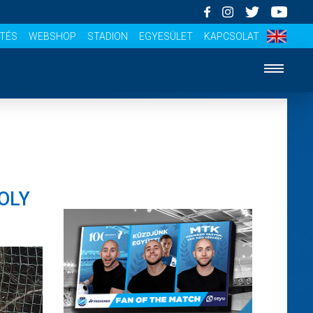
ÍTÉS
WEBSHOP
STADION
EGYESÜLET
KAPCSOLAT
OLY