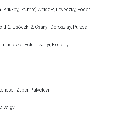
ai, Krikkay, Stumpf, Weisz P., Laveczky, Fodor
ldi 2, Lisóczki 2, Csányi, Doroszlay, Purzsa
áh, Lisóczki, Földi, Csányi, Konkoly
 Kenesei, Zubor, Pálvölgyi
Pálvölgyi