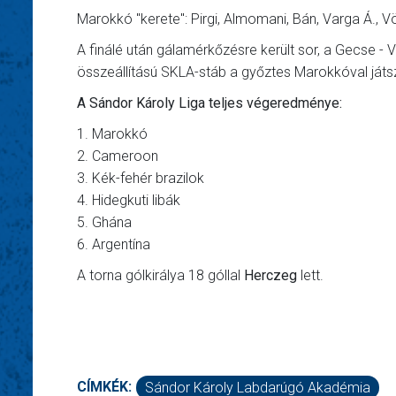
Marokkó "kerete": Pirgi, Almomani, Bán, Varga Á., Vör
A finálé után gálamérkőzésre került sor, a Gecse - Vi
összeállítású SKLA-stáb a győztes Marokkóval játsz
A Sándor Károly Liga teljes végeredménye:
1. Marokkó
2. Cameroon
3. Kék-fehér brazilok
4. Hidegkuti libák
5. Ghána
6. Argentína
A torna gólkirálya 18 góllal
Herczeg
lett.
CÍMKÉK:
Sándor Károly Labdarúgó Akadémia