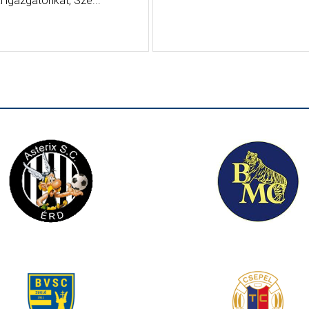
 igazgatónkat, Szé...