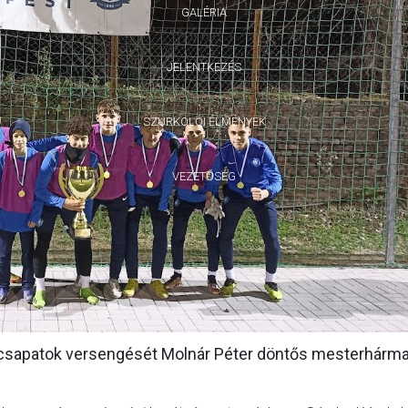
GALÉRIA
JELENTKEZÉS
SZURKOLÓI ÉLMÉNYEK
VEZETŐSÉG
t csapatok versengését Molnár Péter döntős mesterhárma