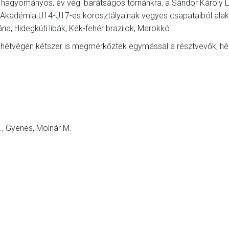
t hagyományos, év végi barátságos tornánkra, a Sándor Károly L
Akadémia U14-U17-es korosztályainak vegyes csapataiból alaku
a, Hidegkúti libák, Kék-fehér brazilok, Marokkó.
a hétvégén kétszer is megmérkőztek egymással a résztvevők, hé
M., Gyenes, Molnár M.
2