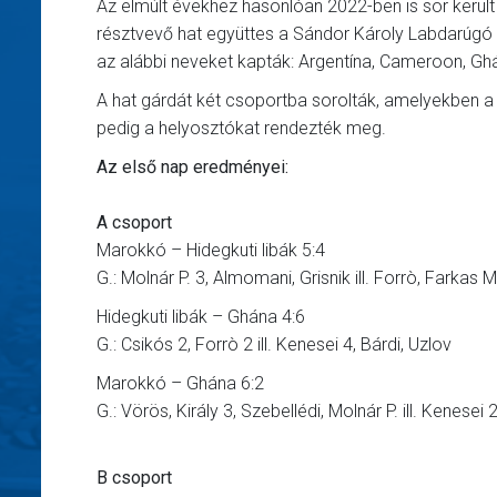
Az elmúlt évekhez hasonlóan 2022-ben is sor kerül
résztvevő hat együttes a Sándor Károly Labdarúgó 
az alábbi neveket kapták: Argentína, Cameroon, Ghán
A hat gárdát két csoportba sorolták, amelyekben 
pedig a helyosztókat rendezték meg.
Az első nap eredményei:
A csoport
Marokkó – Hidegkuti libák 5:4
G.: Molnár P. 3, Almomani, Grisnik ill. Forrò, Farkas 
Hidegkuti libák – Ghána 4:6
G.: Csikós 2, Forrò 2 ill. Kenesei 4, Bárdi, Uzlov
Marokkó – Ghána 6:2
G.: Vörös, Király 3, Szebellédi, Molnár P. ill. Kenesei 
B csoport