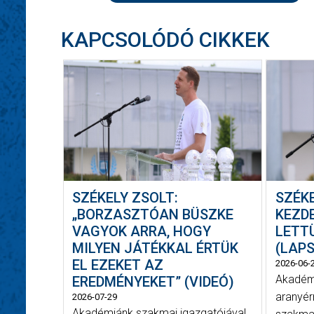
KAPCSOLÓDÓ CIKKEK
SZÉKELY ZSOLT:
SZÉKE
„BORZASZTÓAN BÜSZKE
KEZD
VAGYOK ARRA, HOGY
LETT
MILYEN JÁTÉKKAL ÉRTÜK
(LAP
EL EZEKET AZ
2026-06-
Akadémi
EREDMÉNYEKET” (VIDEÓ)
aranyér
2026-07-29
Akadémiánk szakmai igazgatójával,