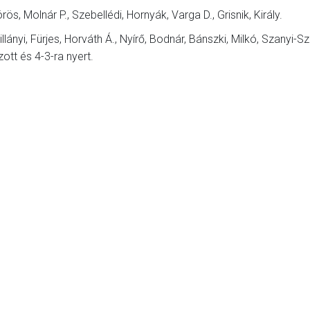
ös, Molnár P., Szebellédi, Hornyák, Varga D., Grisnik, Király.
llányi, Fürjes, Horváth Á., Nyírő, Bodnár, Bánszki, Milkó, Szanyi-
ott és 4-3-ra nyert.