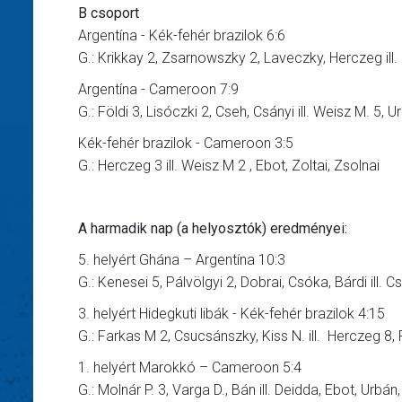
B csoport
Argentína - Kék-fehér brazilok 6:6
G.: Krikkay 2, Zsarnowszky 2, Laveczky, Herczeg ill. 
Argentína - Cameroon 7:9
G.: Földi 3, Lisóczki 2, Cseh, Csányi ill. Weisz M. 5, U
Kék-fehér brazilok - Cameroon 3:5
G.: Herczeg 3 ill. Weisz M 2 , Ebot, Zoltai, Zsolnai
A harmadik nap (a helyosztók) eredményei:
5. helyért Ghána – Argentína 10:3
G.: Kenesei 5, Pálvölgyi 2, Dobrai, Csóka, Bárdi ill. 
3. helyért Hidegkuti libák - Kék-fehér brazilok 4:15
G.: Farkas M 2, Csucsánszky, Kiss N. ill. Herczeg 8, 
1. helyért Marokkó – Cameroon 5:4
G.: Molnár P. 3, Varga D., Bán ill. Deidda, Ebot, Urbán