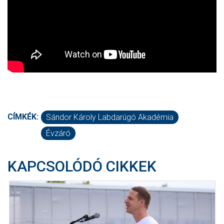
CÍMKÉK:
Sándor Károly Labdarúgó Akadémia
Évzáró
KAPCSOLÓDÓ CIKKEK