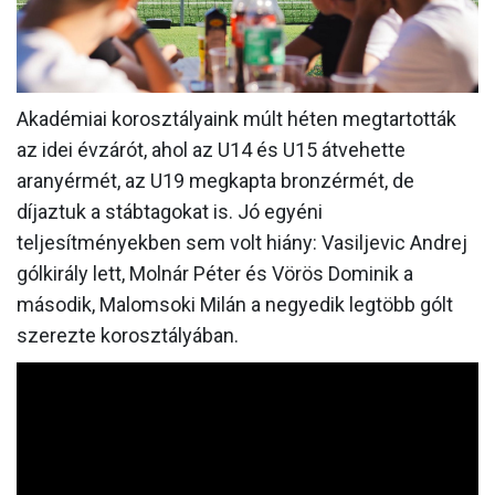
CSAPATOK
MÉRKŐZÉSEK
Akadémiai korosztályaink múlt héten megtartották
GALÉRIA
az idei évzárót, ahol az U14 és U15 átvehette
JELENTKEZÉS
aranyérmét, az U19 megkapta bronzérmét, de
SZURKOLÓI ÉLMÉNYEK
díjaztuk a stábtagokat is. Jó egyéni
teljesítményekben sem volt hiány: Vasiljevic Andrej
VEZETŐSÉG
gólkirály lett, Molnár Péter és Vörös Dominik a
második, Malomsoki Milán a negyedik legtöbb gólt
szerezte korosztályában.