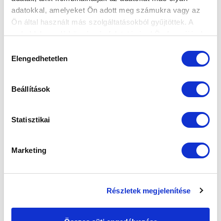
adatokkal, amelyeket Ön adott meg számukra vagy az
Ön által használt más szolgáltatásokból gyűjtöttek. A
weboldalon való böngészés folytatásával Ön hozzájárul a
sütik használatához.
Hozzájárulás
Elengedhetetlen
kiválasztása
Beállítások
Statisztikai
Marketing
Részletek megjelenítése