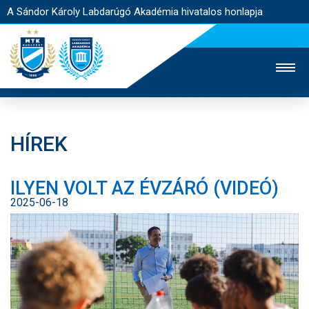
A Sándor Károly Labdarúgó Akadémia hivatalos honlapja
HÍREK
MTK TV
FELNŐTT CSAPAT
NŐI SZAKÁG
ILYEN VOLT AZ ÉVZÁRÓ (VIDEÓ)
JEGYÉRTÉKESÍTÉS
WEBSHOP
STADION
2025-06-18
EGYESÜLET
KAPCSOLAT
NYITÓLAP
HÍREK
AKADÉMIA