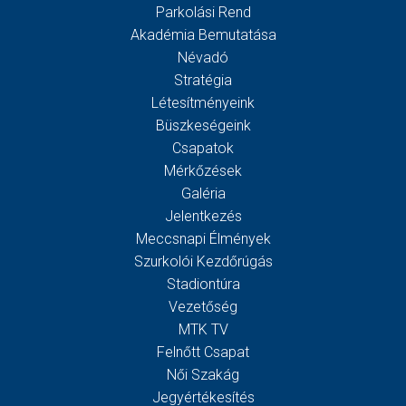
Parkolási Rend
Akadémia Bemutatása
Névadó
Stratégia
Létesítményeink
Büszkeségeink
Csapatok
Mérkőzések
Galéria
Jelentkezés
Meccsnapi Élmények
Szurkolói Kezdőrúgás
Stadiontúra
Vezetőség
MTK TV
Felnőtt Csapat
Női Szakág
Jegyértékesítés